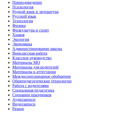
Природоведение
Психология
Родной язык и литература
Русский язык
Технология
Физика
Физкультура и спорт
Химия
Экология
Экономика
Администрирование школы
Внеклассная работа
Классное руководство
Материалы МО
Материалы для родителей
Материалы к аттестации
Междисциплинарное обобщение
Общепедагогические технологии
Работа с родителями
Социальная педагогика
Сценарии праздников
Аудиозаписи
Видеозаписи
Разное