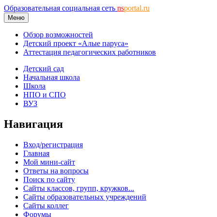
Образовательная социальная сеть
ns
portal.ru
Меню
Обзор возможностей
Детский проект «Алые паруса»
Аттестация педагогических работников
Детский сад
Начальная школа
Школа
НПО и СПО
ВУЗ
Навигация
Вход/регистрация
Главная
Мой мини-сайт
Ответы на вопросы
Поиск по сайту
Сайты классов, групп, кружков...
Сайты образовательных учреждений
Сайты коллег
Форумы