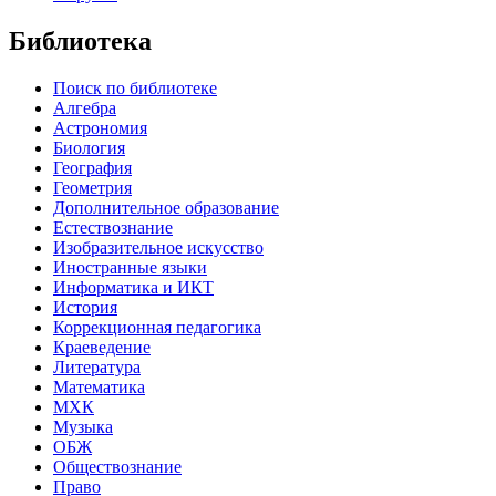
Библиотека
Поиск по библиотеке
Алгебра
Астрономия
Биология
География
Геометрия
Дополнительное образование
Естествознание
Изобразительное искусство
Иностранные языки
Информатика и ИКТ
История
Коррекционная педагогика
Краеведение
Литература
Математика
МХК
Музыка
ОБЖ
Обществознание
Право