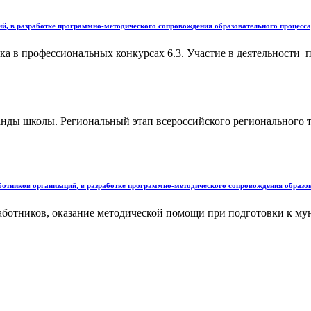
ций, в разработке программно-методического сопровождения образовательного процесс
ника в профессиональных конкурсах 6.3. Участие в деятельности
нды школы. Региональный этап всероссийского регионального т
аботников организаций, в разработке программно-методического сопровождения образ
аботников, оказание методической помощи при подготовки к му