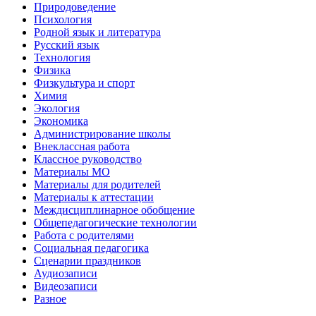
Природоведение
Психология
Родной язык и литература
Русский язык
Технология
Физика
Физкультура и спорт
Химия
Экология
Экономика
Администрирование школы
Внеклассная работа
Классное руководство
Материалы МО
Материалы для родителей
Материалы к аттестации
Междисциплинарное обобщение
Общепедагогические технологии
Работа с родителями
Социальная педагогика
Сценарии праздников
Аудиозаписи
Видеозаписи
Разное