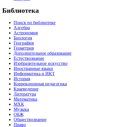
Библиотека
Поиск по библиотеке
Алгебра
Астрономия
Биология
География
Геометрия
Дополнительное образование
Естествознание
Изобразительное искусство
Иностранные языки
Информатика и ИКТ
История
Коррекционная педагогика
Краеведение
Литература
Математика
МХК
Музыка
ОБЖ
Обществознание
Право