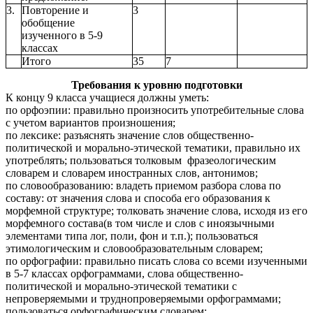
3.
Повторение и
3
обобщение
изученного в 5-9
классах
Итого
35
7
Требования к уровню подготовки
К концу 9 класса учащиеся должны уметь:
по орфоэпии: правильно произносить употребительные слова
с учетом вариантов произношения;
по лексике: разъяснять значение слов общественно-
политической и морально-этической тематики, правильно их
употреблять; пользоваться толковым фразеологическим
словарем и словарем иностранных слов, антонимов;
по словообразованию: владеть приемом разбора слова по
составу: от значения слова и способа его образования к
морфемной структуре; толковать значение слова, исходя из его
морфемного состава(в том числе и слов с иноязычными
элементами типа лог, поли, фон и т.п.); пользоваться
этимологическим и словообразовательным словарем;
по орфографии: правильно писать слова со всеми изученными
в 5-7 классах орфограммами, слова общественно-
политической и морально-этической тематики с
непроверяемыми и труднопроверяемыми орфограммами;
пользоваться орфографическим словарем;