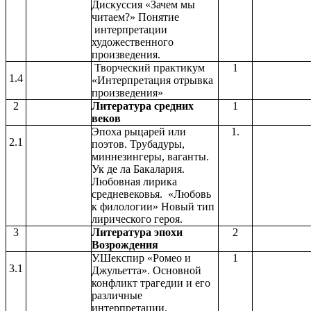
Дискуссия «Зачем мы
читаем?» Понятие
интерпретации
художественного
произведения.
Творческий практикум
1
1.4
«Интерпретация отрывка
произведения»
2
Литература средних
1
веков
Эпоха рыцарей или
1.
2.1
поэтов. Трубадуры,
миннезингеры, ваганты.
Ук де ла Бакалария.
Любовная лирика
средневековья. «Любовь
к филологии» Новый тип
лирического героя.
3
Литература эпохи
2
Возрождения
У.Шекспир «Ромео и
1
3.1
Джульетта». Основной
конфликт трагедии и его
различные
интерпретации.