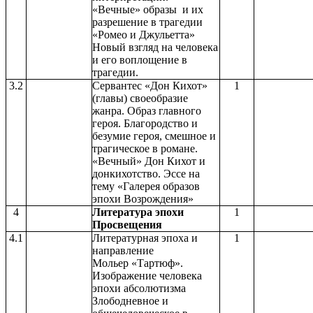
«Вечные» образы и их
разрешение в трагедии
«Ромео и Джульетта»
Новый взгляд на человека
и его воплощение в
трагедии.
3.2
Сервантес «Дон Кихот»
1
(главы) своеобразие
жанра. Образ главного
героя. Благородство и
безумие героя, смешное и
трагическое в романе.
«Вечный» Дон Кихот и
донкихотство. Эссе на
тему «Галерея образов
эпохи Возрождения»
4
Литература эпохи
1
Просвещения
4.1
Литературная эпоха и
1
направление
Мольер «Тартюф».
Изображение человека
эпохи абсолютизма
Злободневное и