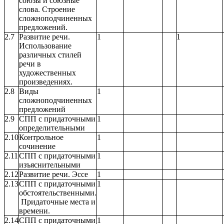
союзы и союзные
слова. Строение
сложноподчиненных
предложений.
2.7
Развитие речи.
1
1
Использование
различных стилей
речи в
художественных
произведениях.
2.8
Виды
1
сложноподчиненных
предложений
2.9
СПП с придаточными
1
определительными
2.10
Контрольное
1
сочинение
2.11
СПП с придаточными
1
изъяснительными
2.12
Развитие речи. Эссе
1
2.13
СПП с придаточными
1
обстоятельственными.
Придаточные места и
времени.
2.14
СПП с придаточными
1