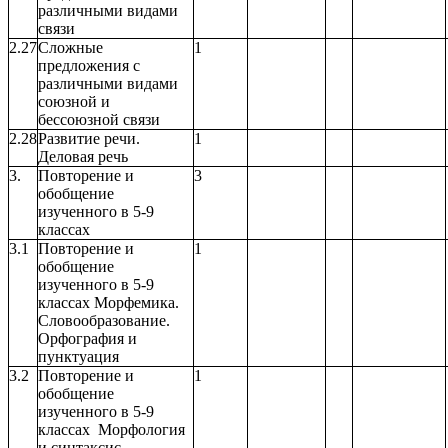
различными видами
связи
2.27
Сложные
1
предложения с
различными видами
союзной и
бессоюзной связи
2.28
Развитие речи.
1
Деловая речь
3.
Повторение и
3
обобщение
изученного в 5-9
классах
3.1
Повторение и
1
обобщение
изученного в 5-9
классах Морфемика.
Словообразование.
Орфография и
пунктуация
3.2
Повторение и
1
обобщение
изученного в 5-9
классах Морфология
и синтаксис.