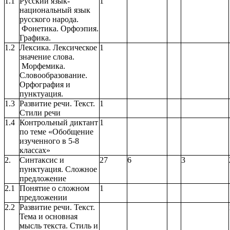
1.1
Русский язык-
1
национальный язык
русского народа.
Фонетика. Орфоэпия.
Графика.
1.2
Лексика. Лексическое
1
значение слова.
Морфемика.
Словообразование.
Орфография и
пунктуация.
1.3
Развитие речи. Текст.
1
Стили речи
1.4
Контрольный диктант
1
по теме «Обобщение
изученного в 5-8
классах»
2.
Синтаксис и
27
6
3
пунктуация. Сложное
предложение
2.1
Понятие о сложном
1
предложении
2.2
Развитие речи. Текст.
Тема и основная
мысль текста. Стиль и