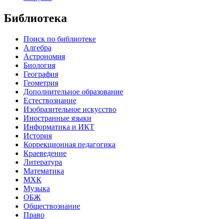
Библиотека
Поиск по библиотеке
Алгебра
Астрономия
Биология
География
Геометрия
Дополнительное образование
Естествознание
Изобразительное искусство
Иностранные языки
Информатика и ИКТ
История
Коррекционная педагогика
Краеведение
Литература
Математика
МХК
Музыка
ОБЖ
Обществознание
Право