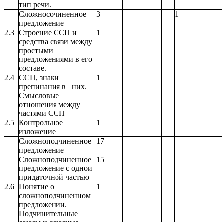
тип речи.
Сложносочиненное
3
1
предложение
2.3
Строение ССП и
1
средства связи между
простыми
предложениями в его
составе.
2.4
ССП, знаки
1
препинания в них.
Смысловые
отношения между
частями ССП
2.5
Контрольное
1
изложение
Сложноподчиненное
17
предложение
Сложноподчиненное
15
предложение с одной
придаточной частью
2.6
Понятие о
1
сложноподчиненном
предложении.
Подчинительные