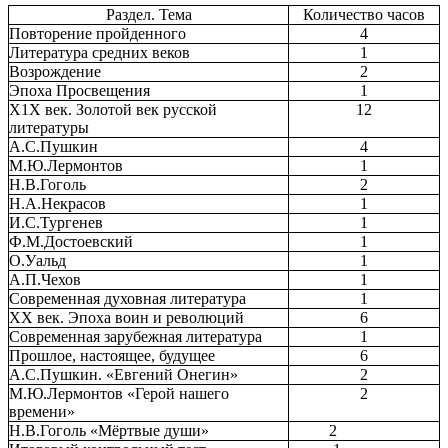
Раздел. Тема
Количество часов
Повторение пройденного
4
Литература средних веков
1
Возрождение
2
Эпоха Просвещения
1
Х1Х век. Золотой век русской
12
литературы
А.С.Пушкин
4
М.Ю.Лермонтов
1
Н.В.Гоголь
2
Н.А.Некрасов
1
И.С.Тургенев
1
Ф.М.Достоевский
1
О.Уальд
1
А.П.Чехов
1
Современная духовная литература
1
ХХ век. Эпоха воин и революций
6
Современная зарубежная литература
1
Прошлое, настоящее, будущее
6
А.С.Пушкин. «Евгений Онегин»
2
М.Ю.Лермонтов «Герой нашего
2
времени»
Н.В.Гоголь «Мёртвые души»
2