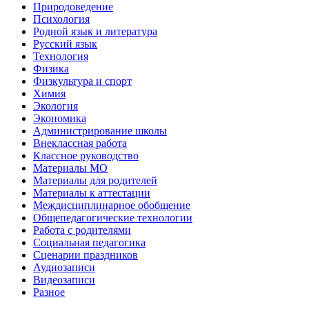
Природоведение
Психология
Родной язык и литература
Русский язык
Технология
Физика
Физкультура и спорт
Химия
Экология
Экономика
Администрирование школы
Внеклассная работа
Классное руководство
Материалы МО
Материалы для родителей
Материалы к аттестации
Междисциплинарное обобщение
Общепедагогические технологии
Работа с родителями
Социальная педагогика
Сценарии праздников
Аудиозаписи
Видеозаписи
Разное