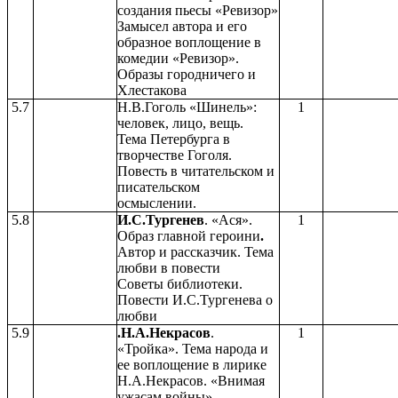
создания пьесы «Ревизор»
Замысел автора и его
образное воплощение в
комедии «Ревизор».
Образы городничего и
Хлестакова
5.7
Н.В.Гоголь «Шинель»:
1
человек, лицо, вещь.
Тема Петербурга в
творчестве Гоголя.
Повесть в читательском и
писательском
осмыслении.
5.8
И.С.Тургенев
. «Ася».
1
Образ главной героини
.
Автор и рассказчик. Тема
любви в повести
Советы библиотеки.
Повести И.С.Тургенева о
любви
5.9
.Н.А.Некрасов
.
1
«Тройка». Тема народа и
ее воплощение в лирике
Н.А.Некрасов. «Внимая
ужасам войны».