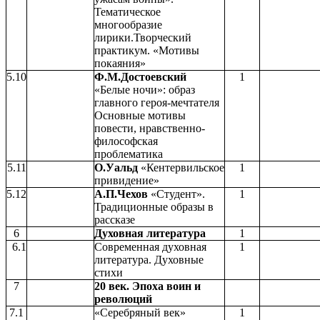
Тематическое
многообразие
лирики.Творческий
практикум. «Мотивы
покаяния»
5.10
Ф.М.Достоевский
1
«Белые ночи»: образ
главного героя-мечтателя
Основные мотивы
повести, нравственно-
философская
проблематика
5.11
О.Уальд
«Кентервильское
1
привидение»
5.12
А.П.Чехов
«Студент».
1
Традиционные образы в
рассказе
6
Духовная литература
1
6.1
Современная духовная
1
литература. Духовные
стихи
7
20 век.
Эпоха воин и
революций
7.1
«Серебряный век»
1