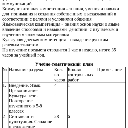
коммуникаций
Коммуникативная компетенция – знания, умения и навыки
для понимания и создания собственных высказываний в
соответствии с целями и условиями общения
Языковедческая компетенция - знания основ науки о языке,
владение способами и навыками действий с изучаемым и
изученным языковым материалом
Культуроведческая компетенция – овладение русским
речевым этикетом.
На изучение предмета отводится 1 час в неделю, итого 35
часов за учебный год.
Учебно-тематический план
№
Название раздела
Кол-
Кол-во
Примечание
во
контрольных
часов
работ
1.
Введение. Язык.
4
1
Правописание.
Культура речи.
Повторение
изученного в 5-8
классах
2
Синтаксис и
28
6
пунктуация. Сложное
предложение.