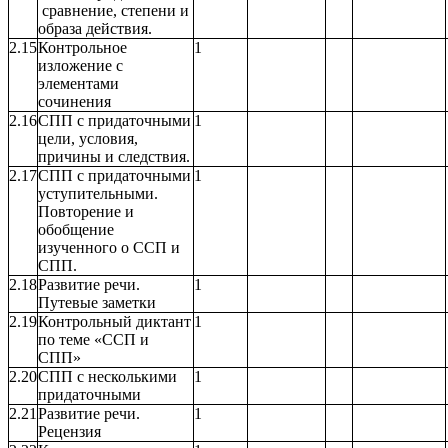
сравнение, степени и
образа действия.
2.15
Контрольное
1
изложение с
элементами
сочинения
2.16
СПП с придаточными
1
цели, условия,
причины и следствия.
2.17
СПП с придаточными
1
уступительными.
Повторение и
обобщение
изученного о ССП и
СПП.
2.18
Развитие речи.
1
Путевые заметки
2.19
Контрольный диктант
1
по теме «ССП и
СПП»
2.20
СПП с несколькими
1
придаточными
2.21
Развитие речи.
1
Рецензия