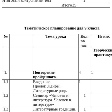
Итоговый контрольный тест
1
Итого
35
Тематическое планирование для 9 класса
№
Тема урока
Кол-
Из них
во
час
Творческ
практику
1.
Повторение
4
1
пройденного
.
1.1
Введение.
1
Пролог.
Жанры.
Литературные роды
1.2
Семинар «Человек и
1
литература. Человек в
литературе»
1.3
Литературные традиции.
1