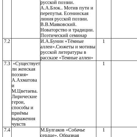
русской поэзии.
А.А.Блок.. Мотив пути и
перепутья. Есенинская
линия русской поэзии.
В.В.Маяковский.
Новаторство и традиции.
Поэтический семинар
7.2
И.А.Бунин «Тёмные
1
аллеи».Сюжеты и мотивы
русской литературы в
рассказе «Темные аллеи»
7.3
«Существует
1
ли женская
поэзия»
А.Ахматова
и
М.Цветаева.
Лирические
герои,
способы и
приёмы
выражения
чувств
7.4
М.Булгаков «Собачье
1
сердце». Образная