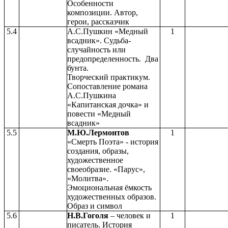
Особенности
композиции. Автор,
герои, рассказчик
5.4
А.С.Пушкин «Медный
1
всадник». Судьба-
случайность или
предопределенность. Два
бунта.
Творческий практикум.
Сопоставление романа
А.С.Пушкина
«Капитанская дочка» и
повести «Медный
всадник»
5.5
М.Ю.Лермонтов
1
«Смерть Поэта» - история
создания, образы,
художественное
своеобразие. «Парус»,
«Молитва».
Эмоциональная ёмкость
художественных образов.
Образ и символ
5.6
Н.В.Гоголя
– человек и
1
писатель. История