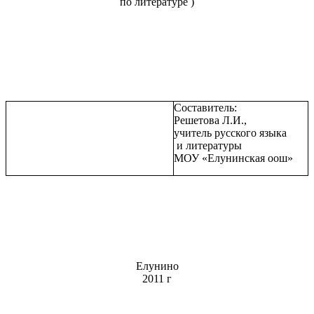
по литературе )
Составитель:
Решетова Л.И.,
учитель русского языка
и литературы
МОУ «Елунинская оош»
Елунино
2011 г