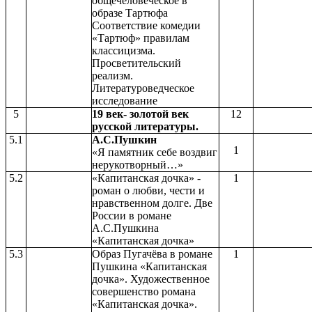
общечеловеческое в
образе Тартюфа
Соответствие комедии
«Тартюф» правилам
классицизма.
Просветительский
реализм.
Литературоведческое
исследование
5
19 век- золотой век
12
русской литературы.
5.1
А.С.Пушкин
1
«Я памятник себе воздвиг
нерукотворный…»
5.2
«Капитанская дочка» -
1
роман о любви, чести и
нравственном долге. Две
России в романе
А.С.Пушкина
«Капитанская дочка»
5.3
Образ Пугачёва в романе
1
Пушкина «Капитанская
дочка». Художественное
совершенство романа
«Капитанская дочка».