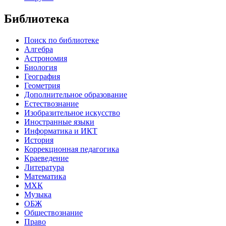
Библиотека
Поиск по библиотеке
Алгебра
Астрономия
Биология
География
Геометрия
Дополнительное образование
Естествознание
Изобразительное искусство
Иностранные языки
Информатика и ИКТ
История
Коррекционная педагогика
Краеведение
Литература
Математика
МХК
Музыка
ОБЖ
Обществознание
Право