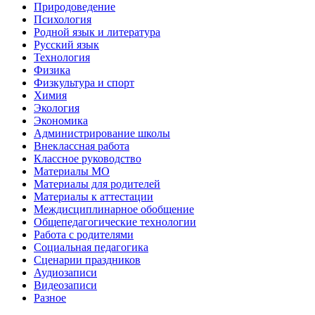
Природоведение
Психология
Родной язык и литература
Русский язык
Технология
Физика
Физкультура и спорт
Химия
Экология
Экономика
Администрирование школы
Внеклассная работа
Классное руководство
Материалы МО
Материалы для родителей
Материалы к аттестации
Междисциплинарное обобщение
Общепедагогические технологии
Работа с родителями
Социальная педагогика
Сценарии праздников
Аудиозаписи
Видеозаписи
Разное