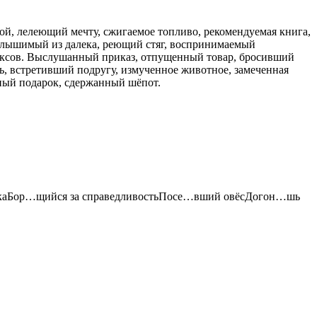
й, лелеющий мечту, сжигаемое топливо, рекомендуемая книга,
 слышимый из далека, реющий стяг, воспринимаемый
иксов. Выслушанный приказ, отпущенный товар, бросивший
ь, встретивший подругу, измученное животное, замеченная
ный подарок, сдержанный шёпот.
ёнкаБор…щийся за справедливостьПосе…вший овёсДогон…шь