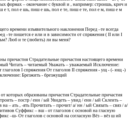
ьных формах – окончание с буквой и , например: строишь, крич и
 е т, пол е шь, пиш е шь, пол е те, пиш е те, пол е м, пиш е м
его времени изъявительного наклонения Перед –те всегда
д –те пишется е или и в зависимости от спряжения ( II или I
фильм? Люб и те (любить) ли вы меня?
ваны причастия Страдательные причастия настоящего времени
блемый Читать – читаемый Уважать – уважаемый Исключение:
голов I спряжения От глаголов II спряжения - ущ - (- ющ -)
сключение: Брезжить - брезжущий
от которых образованы причастия Страдательные причастия
оить – постр / енн / ый Увидеть – увид / енн / ый Склеить –
– ать , -ять Прочитать – прочит/ а/ нн / ый Связать – связ / а/
нитивов Суффикс – вш - от глаголов с основой на гласную
кс –ш- От глаголов с основой на согласную Вёз – вёз ш ий