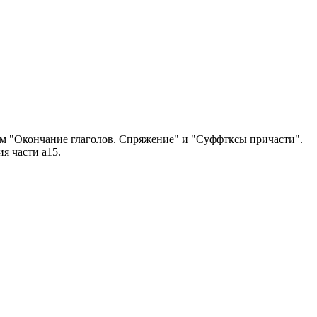
мам "Окончание глаголов. Спряжение" и "Суффтксы причасти".
я части а15.