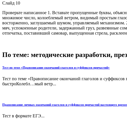
Слайд 10
Проверьте написанное 1. Вставьте пропущенные буквы, объяс
множимое число, колоеблемый ветром, видимый простым глазо
восторженно, заглушаемый шумом, управляемый механизмом. 
мяч, успокоенные родители, задержанный груз, развеянные со
отпечатка, поставивший самовар, выпущенная стрела, раскле
По теме: методические разработки, пр
Тест по теме «Правописание окончаний глаголов и суффиксов причастий»
Тест по теме «Правописание окончаний глаголов и суффи
быстроКолебл…мый ветр...
Правописание личных окончаний глаголов и суффиксов причастий настоящего време
Тест в формате ЕГЭ...