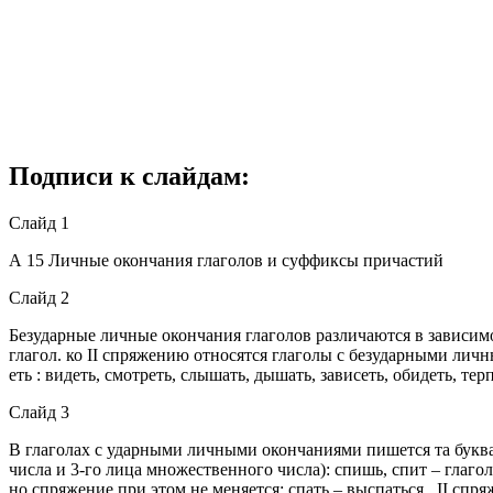
Подписи к слайдам:
Слайд 1
А 15 Личные окончания глаголов и суффиксы причастий
Слайд 2
Безударные личные окончания глаголов различаются в зависим
глагол. ко II спряжению относятся глаголы с безударными личны
еть : видеть, смотреть, слышать, дышать, зависеть, обидеть, тер
Слайд 3
В глаголах с ударными личными окончаниями пишется та буква,
числа и 3-го лица множественного числа): спишь, спит – глагол
но спряжение при этом не меняется: спать – выспаться , II спр