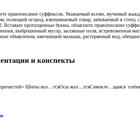
ните правописание суффиксов. Уважаемый всеми, мучимый жаждо
м, полющий огород, взвешиваемый товар, забиваемый в стену,
2. Вставьте пропущенные буквы, объясните правописание суфф
мнения, выброшенный мусор, засеянные поля, встревоженная мат
енные объявления, нянчивший малыша, растерянный вид, обещан
езентации и конспекты
ксов причастий» Шипы кол…тсяОсы жал…тсяСамокле…щаяся пл
ни