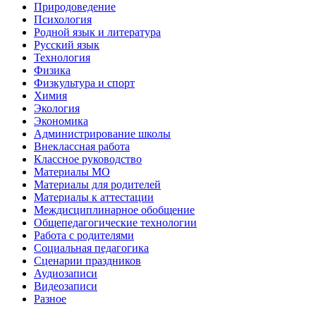
Природоведение
Психология
Родной язык и литература
Русский язык
Технология
Физика
Физкультура и спорт
Химия
Экология
Экономика
Администрирование школы
Внеклассная работа
Классное руководство
Материалы МО
Материалы для родителей
Материалы к аттестации
Междисциплинарное обобщение
Общепедагогические технологии
Работа с родителями
Социальная педагогика
Сценарии праздников
Аудиозаписи
Видеозаписи
Разное