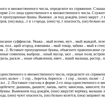
ного и множественного числа, определите их спряжение. Слышать
в форме 2-го лица единственного и множественного числа. Служить
ьте пропущенные буквы. Вымокн ..м под дождём, (они) закрут ..т вер
роя, (он) выед ..т и з города, (они) чу..т опасность, (он) больно ко
ание суффиксов. Уважа .. мый всеми, муч .. мый жаждой, леле ..
, пол.. щий огород, взвешива .. мый товар, забива .. мый в стену
м . 2. Вставьте пропущенные буквы, объясните правописание суфф
 нные сомнения, выброш .. нный мусор, засе .. нные поля, встрево
стрела, раскле .. нные объявления, нянч .. вший малыша, растер..
единственного и множественного числа, определите их спряжение.
лет, колют – 1 спр ., борется, борются – 1 спр ., пилит, пилят – 2 сп
р ., мскл . 2. Поставьте глаголы в форме 2-го лица единственного
 щебечете; дышишь, дышите; лаешь, лаете; зависишь, зависите; б
буквы. Вымокнем под дождём, (они) закрутят верёвку, малыши леп
ода, (они) чуют опасность, (он) больно колется, (она) заправит м