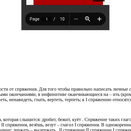
ости от спряжения. Для того чтобы правильно написать личные 
ми окончаниями, в инфинитиве оканчивающиеся на – ить (кроме гл
петь, ненавидеть, гнать, вертеть, терпеть; к I спряжению относят
 которая слышится: дробит, бежит, куёт . Спряжение таких гла
 II спряжения, везёшь, везут – глагол I спряжения. В однокорен
яжение; держать – выдержать , II спряжение II спряжение I спряж