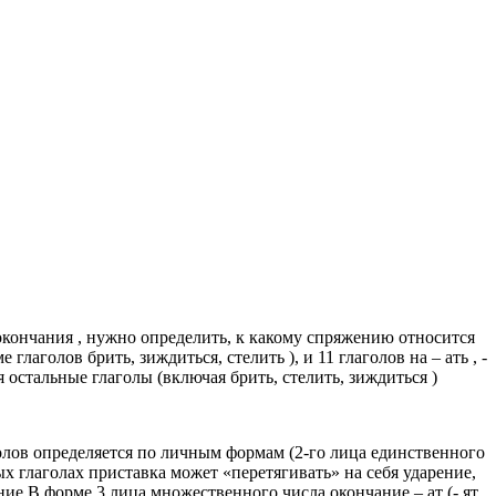
окончания , нужно определить, к какому спряжению относится
аголов брить, зиждиться, стелить ), и 11 глаголов на – ать , -
ся остальные глаголы (включая брить, стелить, зиждиться )
голов определяется по личным формам (2-го лица единственного
ных глаголах приставка может «перетягивать» на себя ударение,
ение В форме 3 лица множественного числа окончание – ат (- ят