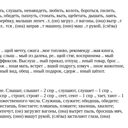
, слушать, ненавидеть, любить, колоть, бороться, пилить,
, обидеть, пахнуть, стонать, выть, щебетать, дышать, лаять,
ёвку, малыши лепеч ..т, (он) загруз ..т вагоны, (она) вытр ..т
л.. тся , (она) заправ ..т машину, (они) маш ..т рукой, (слёзы)
 щий мечту, сжига ..мое топливо, рекоменду ..мая книга,
, слыш .. мый из далека, ре.. щий стяг, воспринима .. мый
иксов. Выслуш .. ный приказ, отпущ .. нный товар, брос ..
ж .. нная мать, встрет .. вший подругу, измуч .. нное животное,
 нный вид, обещ .. нный подарок, сдерж .. нный шёпот.
 Слышат, слышит – 2 спр ., слушают, слушает – 1 спр .,
р ., строит, строят – 2 спр ., сеет, сеют – 1 спр ., тает, тают – 1
 и множественного числа. Служишь, служите; обидишь, обидите;
листаешь, блистаете; пляшешь, пляшете; хвалишь, хвалите;
ечут, (он) загрузит вагоны, (она) вытрет пыль, бросишь мяч,
ашину, (они) машут рукой, (слёзы) застилают глаза, (она)