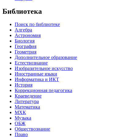
Библиотека
Поиск по библиотеке
Алгебра
Астрономия
Биология
География
Геометрия
Дополнительное образование
Естествознание
Изобразительное искусство
Иностранные языки
Информатика и ИКТ
История
Коррекционная педагогика
Краеведение
Литература
Математика
МХК
Музыка
ОБЖ
Обществознание
Право