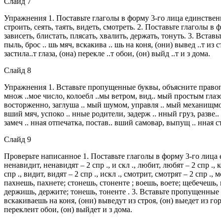
Слайд 7
Упражнения 1. Поставьте глаголы в форму 3-го лица единствен
строить, сеять, таять, видеть, смотреть. 2. Поставьте глаголы 
зависеть, блистать, плясать, хвалить, держать, тонуть. 3. Встав
пыль, брос .. шь мяч, вскакива .. шь на коня, (они) вывед ..т из ст
застила..т глаза, (она) перекле ..т обои, (он) выйд ..т и з дома.
Слайд 8
Упражнения 1. Вставьте пропущенные буквы, объясните правопис
множ ..мое число, колоебл ..мы ветром, вид.. мый простым глазом
восторженно, заглуша .. мый шумом, управля .. мый механищмо
вший мяч, успоко .. нные родители, задерж .. нный груз, разве..
замеч .. нная отпечатка, постав.. вший самовар, выпущ .. нная 
Слайд 9
Проверьте написанное 1. Поставьте глаголы в форму 3-го лица 
ненавидит, ненавидят – 2 спр ., и скл ., любит, любят – 2 спр ., ко
спр ., видит, видят – 2 спр ., искл ., смотрит, смотрят – 2 сп
пахнешь, пахнете; стонешь, стоненте ; воешь, воете; щебечешь,
держишь, держите; тонешь, тоненте . 3. Вставьте пропущенные 
вскакиваешь на коня, (они) выведут из строя, (он) выедет из гор
переклеит обои, (он) выйдет и з дома.