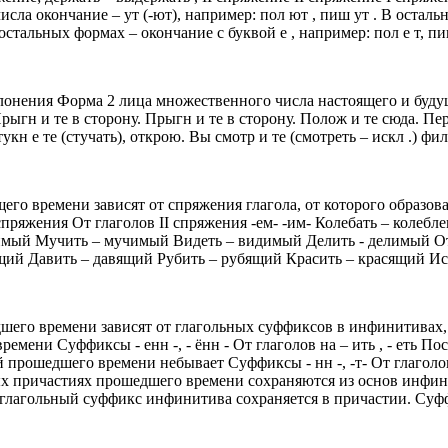
числа окончание – ут (-ют), например: пол ют , пиш ут . В остал
 В остальных формах – окончание с буквой е , например: пол е т, пиш
онения Форма 2 лица множественного числа настоящего и будущ
ыгн и те в сторону. Прыгн и те в сторону. Полож и те сюда. Пере
стукн е те (стучать), открою. Вы смотр и те (смотреть – искл .) 
го времени зависят от спряжения глагола, от которого образо
спряжения От глаголов II спряжения -ем- -им- Колебать – коле
ый Мучить – мучимый Видеть – видимый Делить - делимый От гла
ающий Давить – давящий Рубить – рубящий Красить – красящий И
его времени зависят от глагольных суффиксов в инфинитивах, 
и Суффиксы - енн -, - ённ - От глаголов на – ить , - еть Постр
прошедшего времени небывает Суффиксы - нн -, -т- От глаголов на 
льных причастиях прошедшего времени сохраняются из основ инфи
глагольный суффикс инфинитива сохраняется в причастии. Суффи