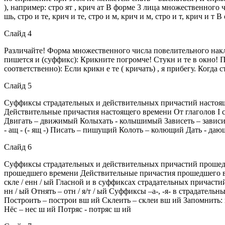
), например: стро ят , крич ат В форме 3 лица множественного 
шь, стро и те, крич и те, стро и м, крич и м, стро и т, крич и т
Слайд 4
Различайте! Форма множественного числа повелительного накл
пишется и (суффикс): Крикните погромче! Стукн и те в окно! Пр
соответственно): Если крикн е те ( кричать) , я прибегу. Когда 
Слайд 5
Суффиксы страдательных и действительных причастий настояще
Действительные причастия настоящего времени От глаголов I 
Двигать – движимый Колыхать - колышимый Зависеть – зависим
- ащ - (- ящ -) Писать – пишущий Колоть – колющий Дать - д
Слайд 6
Суффиксы страдательных и действительных причастий прошедш
прошедшего времени Действительные причастия прошедшего времен
скле / енн / ый Гласной и в суффиксах страдательных причастий 
нн / ый Отнять – отн / я/т / ый Суффиксы –а-, -я- в страдате
Построить – построи вш ий Склеить – склеи вш ий Запомнить: 
Нёс – нес ш ий Потряс - потряс ш ий