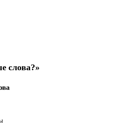
ые слова?
»
ова
ы