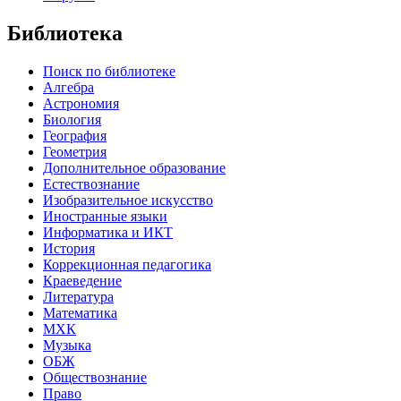
Библиотека
Поиск по библиотеке
Алгебра
Астрономия
Биология
География
Геометрия
Дополнительное образование
Естествознание
Изобразительное искусство
Иностранные языки
Информатика и ИКТ
История
Коррекционная педагогика
Краеведение
Литература
Математика
МХК
Музыка
ОБЖ
Обществознание
Право