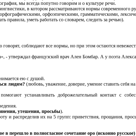
ография, мы всегда попутно говорим и о культуре речи.
 лингвистики, в котором рассматриваются нормы современного ру
орфографическими, орфоэпическими, грамматическими, лексич
ть правила, уметь работать со словарем, следить за речью).
ьно говорят, соблюдают все нормы, но при этом остаются невеже
а», - утверждал французский врач Ален Бомбар. А у поэта Алекс
анимается ею с душой.
ться людям?
(любовь, уважение, доверие, умение ставить себя на
е помогают устанавливать доброжелательный контакт с собе
ведения.
винения, утешения, просьбы
).
ту и распределив их на 5 групп: приветствия, прощания, прось
ое в перешло в полногласное сочетание оро (исконно русское) 