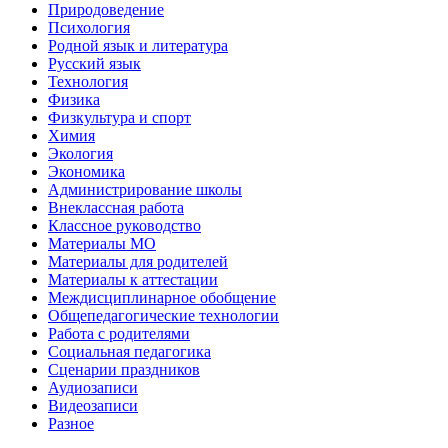
Природоведение
Психология
Родной язык и литература
Русский язык
Технология
Физика
Физкультура и спорт
Химия
Экология
Экономика
Администрирование школы
Внеклассная работа
Классное руководство
Материалы МО
Материалы для родителей
Материалы к аттестации
Междисциплинарное обобщение
Общепедагогические технологии
Работа с родителями
Социальная педагогика
Сценарии праздников
Аудиозаписи
Видеозаписи
Разное