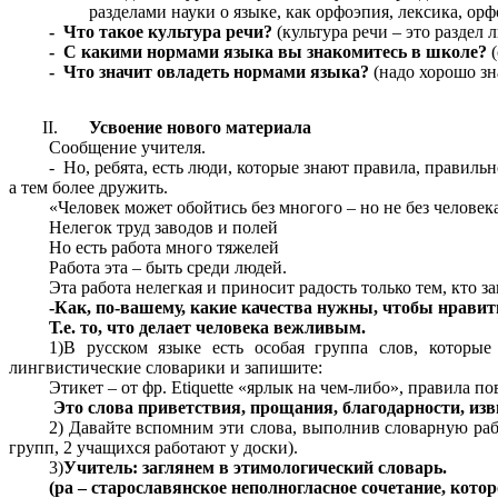
разделами науки о языке, как орфоэпия, лексика, орф
- Что такое культура речи?
(культура речи – это раздел
- С какими нормами языка вы знакомитесь в школе?
(
- Что значит овладеть нормами языка?
(надо хорошо зна
Усвоение нового материала
Сообщение учителя.
- Но, ребята, есть люди, которые знают правила, правил
а тем более дружить.
«Человек может обойтись без многого – но не без человек
Нелегок труд заводов и полей
Но есть работа много тяжелей
Работа эта – быть среди людей.
Эта работа нелегкая и приносит радость только тем, кто з
-Как, по-вашему, какие качества нужны, чтобы нрави
Т.е. то, что делает человека вежливым.
1)В русском языке есть особая группа слов, которы
лингвистические словарики и запишите:
Этикет – от фр. Etiquette «ярлык на чем-либо», правила по
Это слова приветствия, прощания, благодарности, из
2) Давайте вспомним эти слова, выполнив словарную рабо
групп, 2 учащихся работают у доски).
3)
Учитель: заглянем в этимологический словарь.
(ра – старославянское неполногласное сочетание, котор