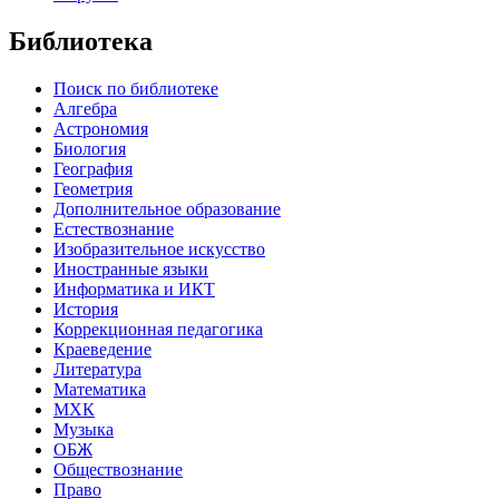
Библиотека
Поиск по библиотеке
Алгебра
Астрономия
Биология
География
Геометрия
Дополнительное образование
Естествознание
Изобразительное искусство
Иностранные языки
Информатика и ИКТ
История
Коррекционная педагогика
Краеведение
Литература
Математика
МХК
Музыка
ОБЖ
Обществознание
Право