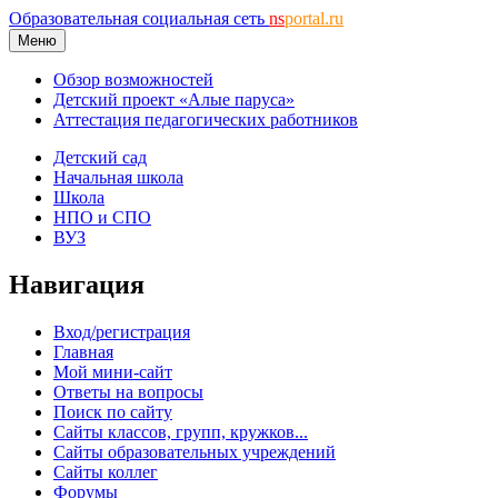
Образовательная социальная сеть
ns
portal.ru
Меню
Обзор возможностей
Детский проект «Алые паруса»
Аттестация педагогических работников
Детский сад
Начальная школа
Школа
НПО и СПО
ВУЗ
Навигация
Вход/регистрация
Главная
Мой мини-сайт
Ответы на вопросы
Поиск по сайту
Сайты классов, групп, кружков...
Сайты образовательных учреждений
Сайты коллег
Форумы