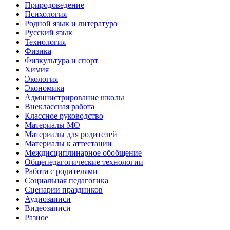
Природоведение
Психология
Родной язык и литература
Русский язык
Технология
Физика
Физкультура и спорт
Химия
Экология
Экономика
Администрирование школы
Внеклассная работа
Классное руководство
Материалы МО
Материалы для родителей
Материалы к аттестации
Междисциплинарное обобщение
Общепедагогические технологии
Работа с родителями
Социальная педагогика
Сценарии праздников
Аудиозаписи
Видеозаписи
Разное