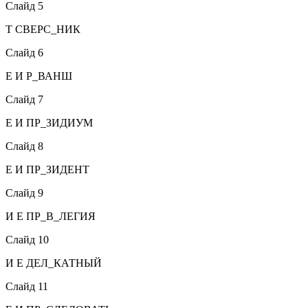
Слайд 5
Т СВЕРС_НИК
Слайд 6
Е И Р_ВАНШ
Слайд 7
Е И ПР_ЗИДИУМ
Слайд 8
Е И ПР_ЗИДЕНТ
Слайд 9
И Е ПР_В_ЛЕГИЯ
Слайд 10
И Е ДЕЛ_КАТНЫЙ
Слайд 11