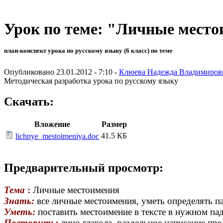
Урок по теме: "Личные мест
план-конспект урока по русскому языку (6 класс) по теме
Опубликовано 23.01.2012 - 7:10 -
Клюева Надежда Владимиров
Методическая разработка урока по русскому языку
Скачать:
Вложение
Размер
41.5 КБ
lichnye_mestoimeniya.doc
Предварительный просмотр:
Тема
:
Личные местоимения
Знать:
все личные местоимения, уметь определять п
Уметь:
поставить местоимение в тексте в нужном па
Повторить:
лицо глагола, раздельное написание пр