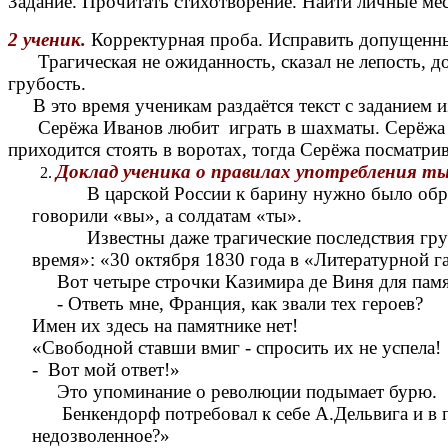
Задание. Прочитать стихотворение. Найти личные ме
2 ученик.
Корректурная проба. Исправить допущенн
Трагическая не ожиданность, сказал не лепость, допу
грубость.
В это время ученикам раздаётся текст с заданием и
Серёжа Иванов любит играть в шахматы. Серёжа час
приходится стоять в воротах, тогда Серёжа посматрив
Доклад ученика о правилах употребления ты,
В царской России к барину нужно было обращать
говорили «вы», а солдатам «ты».
Известны даже трагические последствия грубог
время»: «30 октября 1830 года в «Литературной г
Вот четыре строчки Казимира де Виня для памят
- Ответь мне, Франция, как звали тех героев?
Имен их здесь на памятнике нет!
«Свободной ставши вмиг - спросить их не успела!
- Вот мой ответ!»
Это упоминание о революции подымает бурю.
Бенкендорф потребовал к себе А.Дельвига и в п
недозволенное?»