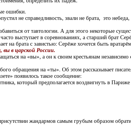
стоимения, определить их падеж.
ые ошибки.
стил не справедливость, звали не брата, это небеда, 
збавиться от тавтологии. А для этого некоторые суще
то выступает в соревнованиях, а старший брат Серё
ает на брата с завистью: Серёже хочется быть вратарём
 вы в царской России.
ся на «вы», а он к своим крестьянам независимо от
о обращения на «ты». Об этом рассказывает писател
азете» появилось такое сообщение:
ника, который предполагается воздвигнуть в Париже
рисутствии жандармов самым грубым образом обратилс