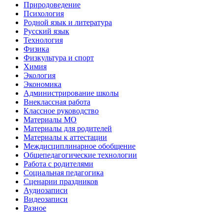
Природоведение
Психология
Родной язык и литература
Русский язык
Технология
Физика
Физкультура и спорт
Химия
Экология
Экономика
Администрирование школы
Внеклассная работа
Классное руководство
Материалы МО
Материалы для родителей
Материалы к аттестации
Междисциплинарное обобщение
Общепедагогические технологии
Работа с родителями
Социальная педагогика
Сценарии праздников
Аудиозаписи
Видеозаписи
Разное