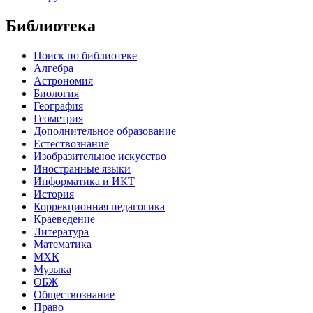
Библиотека
Поиск по библиотеке
Алгебра
Астрономия
Биология
География
Геометрия
Дополнительное образование
Естествознание
Изобразительное искусство
Иностранные языки
Информатика и ИКТ
История
Коррекционная педагогика
Краеведение
Литература
Математика
МХК
Музыка
ОБЖ
Обществознание
Право