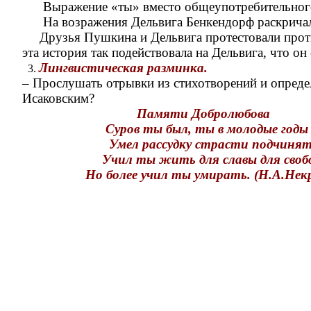
Выражение «ты» вместо общеупотребительного «вы
На возражения Дельвига Бенкендорф раскричался 
Друзья Пушкина и Дельвига протестовали против 
эта история так подействовала на Дельвига, что он 
Лингвистическая разминка.
– Прослушать отрывки из стихотворений и опреде
Исаковским?
Памяти Добролюбова
Суров ты был, ты в молодые годы
Умел рассудку страсти подчинят
Учил ты жить для славы для свобо
Но более учил ты умирать. (Н.А.Некра