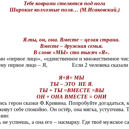
Тебе коврами стелются под ноги
Широкие колхозные поля… (М.Исаковский.)
Я.ты, он, она. Вместе – целая страна.
Вместе – дружная семья.
В слове «МЫ» сто тысяч «Я».
ми «первое лицо», «единственное и множественное чи
этому первое лицо – Я, Если 2 человека сказали про
Я+Я= МЫ
ТЫ – ЭТО НЕ Я.
ТЫ + ТЫ =ВМЕСТЕ =ВЫ
ОН + ОНА ВМЕСТЕ = ОНИ
сь герои сказки Ф.Кривина. Попробуйте догадаться, кт
себе спокойно. Он остёр, она мягка, уступчива. Та
нии:
ть не успеешь, а она его – насмарку. Где твоё мужское 