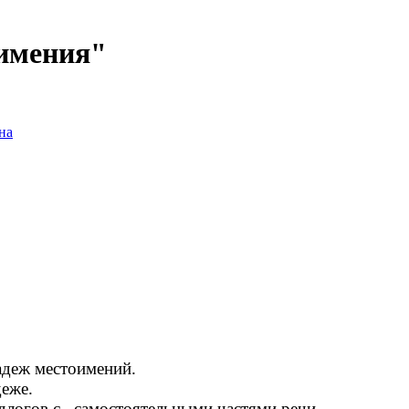
оимения"
на
адеж местоимений.
деже.
едлогов с самостоятельными частями речи.