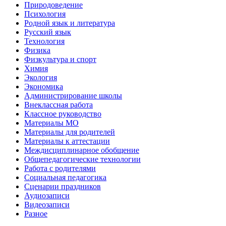
Природоведение
Психология
Родной язык и литература
Русский язык
Технология
Физика
Физкультура и спорт
Химия
Экология
Экономика
Администрирование школы
Внеклассная работа
Классное руководство
Материалы МО
Материалы для родителей
Материалы к аттестации
Междисциплинарное обобщение
Общепедагогические технологии
Работа с родителями
Социальная педагогика
Сценарии праздников
Аудиозаписи
Видеозаписи
Разное