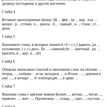
душицу пустырник и другие растения.
Слайд 4
Вставьте пропущенные буквы: Ш… фёр , тр… нер , изл …
жение , р…сточек, ч… рнила , б… гряный , к… стюм , ст…
дион
Слайд 5
Выпишите слова, в которых пишется «С» ( с,з )давать, ра …
положение, ( с,з ) десь , Бе … славный,бе … цветный , ра …
красить, в…мах, в…лёт
Слайд 6
Объясни написание гласной в окончании слов: на обложк …
тетрад …, побыва …м на экскурси … в Итали …., деревья в
ине …, в вечерн … й телепередач…, в арми …
Слайд 7
Выпиши слова с мягким знаком Колюч…, ветош …, богач…,
привлеч …, жеч …, Прочитаеш …, плащ…, грач…, пустош …
Слайд 8