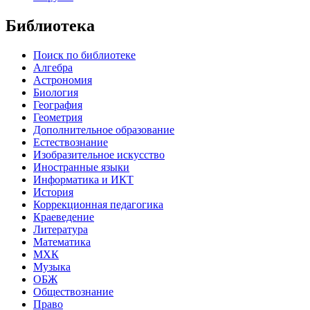
Библиотека
Поиск по библиотеке
Алгебра
Астрономия
Биология
География
Геометрия
Дополнительное образование
Естествознание
Изобразительное искусство
Иностранные языки
Информатика и ИКТ
История
Коррекционная педагогика
Краеведение
Литература
Математика
МХК
Музыка
ОБЖ
Обществознание
Право