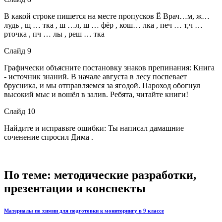
В какой строке пишется на месте пропусков Ё Врач…м, ж…
лудь , щ … тка , ш …л, ш … фёр , кош… лка , печ … т,ч …
рточка , пч … лы , реш … тка
Слайд 9
Графически объясните постановку знаков препинания: Книга
- источник знаний. В начале августа в лесу поспевает
брусника, и мы отправляемся за ягодой. Пароход обогнул
высокий мыс и вошёл в залив. Ребята, читайте книги!
Слайд 10
Найдите и исправьте ошибки: Ты написал дамашние
соченение спросил Дима .
По теме: методические разработки,
презентации и конспекты
Материалы по химии для подготовки к мониторингу в 9 классе