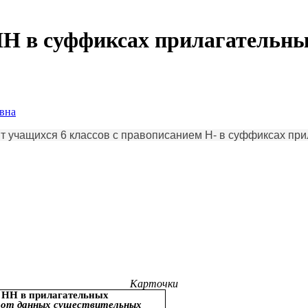
Н в суффиксах прилагательн
вна
ит учащихся 6 классов с правописанием Н- в суффиксах при
Карточки
 НН в прилагательных
е от данных существительных