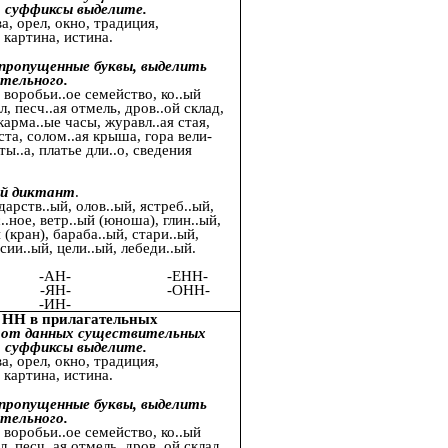
, суффиксы выделите.
а, орел, окно, традиция,
 картина, истина.
пропущенные буквы, выделить
тельного.
 воробьи..ое семейство, ко..ый
л, песч..ая отмель, дров..ой склад,
карма..ые часы, журавл..ая стая,
ста, солом..ая крыша, гора вели-
ты..а, платье дли..о, сведения
ый диктант
.
дарств..ый, олов..ый, ястреб..ый,
..ное, ветр..ый (юноша), глин..ый,
 (кран), бараба..ый, стари..ый,
урсии..ый, цели..ый, лебеди..ый.
.
- -ЕНН-
-ЯН- -ОНН-
Н-
 НН в прилагательных
е от данных существительных
, суффиксы выделите.
а, орел, окно, традиция,
 картина, истина.
пропущенные буквы, выделить
тельного.
 воробьи..ое семейство, ко..ый
л, песч..ая отмель, дров..ой склад,