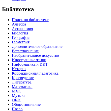
Библиотека
Поиск по библиотеке
Алгебра
Астрономия
Биология
География
Геометрия
Дополнительное образование
Естествознание
Изобразительное искусство
Иностранные языки
Информатика и ИКТ
История
Коррекционная педагогика
Краеведение
Литература
Математика
МХК
Музыка
ОБЖ
Обществознание
Право