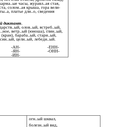
карма..ые часы, журавл..ая стая,
ста, солом..ая крыша, гора вели-
ты..а, платье дли..о, сведения
ый диктант
.
дарств..ый, олов..ый, ястреб..ый,
..ное, ветр..ый (юноша), глин..ый,
 (кран), бараба..ый, стари..ый,
урсии..ый, цели..ый, лебеди..ый.
.
- -ЕНН-
-ЯН- -ОНН-
Н-
огн..ый шквал,
болезн..ый вид,