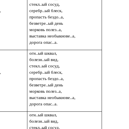
стекл..ый сосуд,
,
серебр..ый блеск,
пропасть бездо..а,
безветре..ый день
ух,
морковь полез..а,
выставка необыкнове..а,
дорога опас..а.
огн..ый шквал,
болезн..ый вид,
стекл..ый сосуд,
,
серебр..ый блеск,
пропасть бездо..а,
безветре..ый день
ух,
морковь полез..а,
выставка необыкнове..а,
дорога опас..а.
огн..ый шквал,
болезн..ый вид,
стекл..ый сосуд,