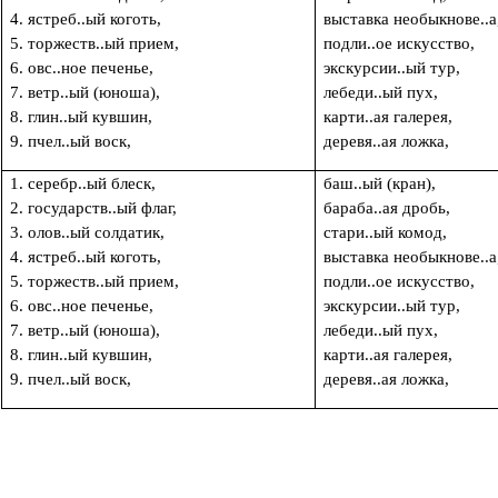
4. ястреб..ый коготь,
выставка необыкнове..а
5. торжеств..ый прием,
подли..ое искусство,
6. овс..ное печенье,
экскурсии..ый тур,
7. ветр..ый (юноша),
лебеди..ый п
8. глин..ый кувшин,
карти..ая галерея,
9. пчел..ый воск,
деревя..ая ложка,
1. серебр..ый блеск,
баш..ый (кран),
2. государств..ый флаг,
бараба..ая дробь,
3. олов..ый солдатик,
стари..ый комод,
4. ястреб..ый коготь,
выставка необыкнове..а
5. торжеств..ый прием,
подли..ое искусство,
6. овс..ное печенье,
экскурсии..ый тур,
7. ветр..ый (юноша),
лебеди..ый п
8. глин..ый кувшин,
карти..ая галерея,
9. пчел..ый воск,
деревя..ая ложка,