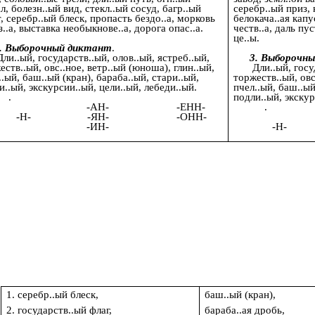
л, болезн..ый вид, стекл..ый сосуд, багр..ый
серебр..ый приз, 
т, серебр..ый блеск, пропасть бездо..а, морковь
белокача..ая капу
з..а, выставка необыкнове..а, дорога опас..а.
честв..а, даль пус
це..ы.
. Выборочный диктант
.
ли..ый, государств..ый, олов..ый, ястреб..ый,
3. Выборочн
еств..ый, овс..ное, ветр..ый (юноша), глин..ый,
Дли..ый, госу
..ый, баш..ый (кран), бараба..ый, стари..ый,
торжеств..ый, овс
и..ый, экскурсии..ый, цели..ый, лебеди..ый.
пчел..ый, баш..ый
.
подли..ый, экск
-АН- -ЕНН-
-Н- -ЯН- -ОНН-
-АН
-ИН-
-Н- 
-И
1. серебр..ый блеск,
баш..ый (кран),
2. государств..ый флаг,
бараба..ая дробь,