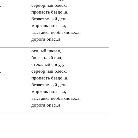
,
серебр..ый блеск,
пропасть бездо..а,
безветре..ый день
ух,
морковь полез..а,
выставка необыкнове..а,
дорога опас..а.
огн..ый шквал,
болезн..ый вид,
стекл..ый сосуд,
,
серебр..ый блеск,
пропасть бездо..а,
безветре..ый день
ух,
морковь полез..а,
выставка необыкнове..а,
дорога опас..а.