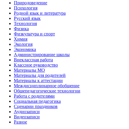
Природоведение
Психология
Родной язык и литература
Русский язык
Технология
Физика
Физкультура и спорт
Химия
Экология
Экономика
Администрирование школы
Внеклассная работа
Классное руководство
Материалы МО
Материалы для родителей
Материалы к аттестации
Междисциплинарное обобщение
Общепедагогические технологии
Работа с родителями
Социальная педагогика
Сценарии праздников
Аудиозаписи
Видеозаписи
Разное