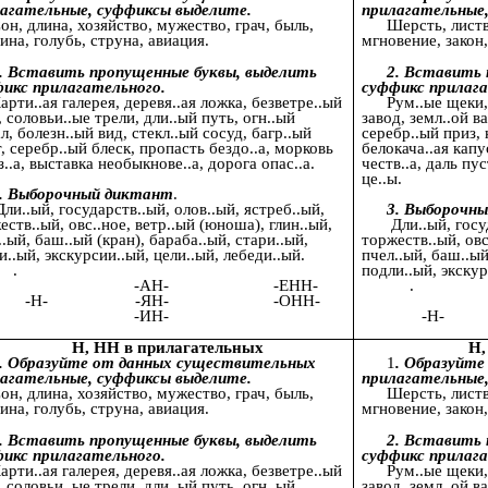
агательные, суффиксы выделите.
прилагательные
он, длина, хозяйство, мужество, грач, быль,
Шерсть, листв
ина, голубь, струна, авиация.
мгновение, закон,
. Вставить пропущенные буквы, выделить
2. Вставить 
икс прилагательного.
суффикс прилага
арти..ая галерея, деревя..ая ложка, безветре..ый
Рум..ые щеки,
, соловьи..ые трели, дли..ый путь, огн..ый
завод, земл..ой ва
л, болезн..ый вид, стекл..ый сосуд, багр..ый
серебр..ый приз, 
т, серебр..ый блеск, пропасть бездо..а, морковь
белокача..ая капу
з..а, выставка необыкнове..а, дорога опас..а.
честв..а, даль пус
це..ы.
. Выборочный диктант
.
ли..ый, государств..ый, олов..ый, ястреб..ый,
3. Выборочн
еств..ый, овс..ное, ветр..ый (юноша), глин..ый,
Дли..ый, госу
..ый, баш..ый (кран), бараба..ый, стари..ый,
торжеств..ый, овс
и..ый, экскурсии..ый, цели..ый, лебеди..ый.
пчел..ый, баш..ый
.
подли..ый, экск
-АН- -ЕНН-
-Н- -ЯН- -ОНН-
-АН
-ИН-
-Н- 
-И
Н, НН в прилагательных
Н,
. Образуйте от данных существительных
1
. Образуйт
агательные, суффиксы выделите.
прилагательные
он, длина, хозяйство, мужество, грач, быль,
Шерсть, листв
ина, голубь, струна, авиация.
мгновение, закон,
. Вставить пропущенные буквы, выделить
2. Вставить 
икс прилагательного.
суффикс прилага
арти..ая галерея, деревя..ая ложка, безветре..ый
Рум..ые щеки,
, соловьи..ые трели, дли..ый путь, огн..ый
завод, земл..ой ва