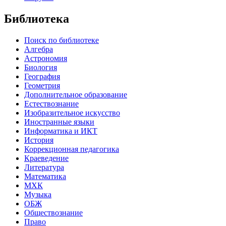
Библиотека
Поиск по библиотеке
Алгебра
Астрономия
Биология
География
Геометрия
Дополнительное образование
Естествознание
Изобразительное искусство
Иностранные языки
Информатика и ИКТ
История
Коррекционная педагогика
Краеведение
Литература
Математика
МХК
Музыка
ОБЖ
Обществознание
Право