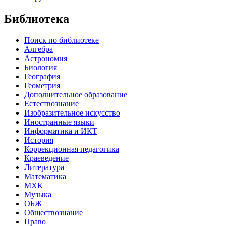
Библиотека
Поиск по библиотеке
Алгебра
Астрономия
Биология
География
Геометрия
Дополнительное образование
Естествознание
Изобразительное искусство
Иностранные языки
Информатика и ИКТ
История
Коррекционная педагогика
Краеведение
Литература
Математика
МХК
Музыка
ОБЖ
Обществознание
Право