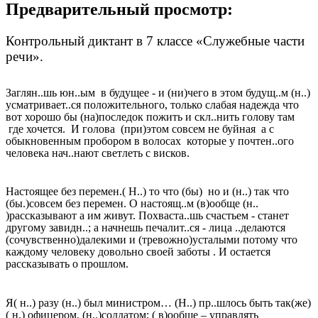
Предварительный просмотр:
Контрольный диктант в 7 классе «Служебные части
речи».
Заглян..шь юн..ым в будущее - и (ни)чего в этом будущ..м (н..)
усматривает..ся положительного, только слабая надежда что
вот хорошо бы (на)последок пожить и скл..нить голову там
где хочется. И голова (при)этом совсем не буйная а с
обыкновенным пробором в волосах которые у почтен..ого
человека нач..нают светлеть с висков.
Настоящее без перемен.( Н..) то что (бы) но и (н..) так что
(бы.)совсем без перемен. О настоящ..м (в)ообще (н..
)рассказывают а им живут. Похваста..шь счастьем - станет
другому завидн..; а начнешь печалит..ся - лица ..делаются
(сочувственно)далекими и (тревожно)усталыми потому что
каждому человеку довольно своей заботы . И остается
рассказывать о прошлом.
Я( н..) разу (н..) был министром… (Н..) пр..шлось быть так(же)
( н.) офицером, (н..)солдатом; ( в)ообще – управлять