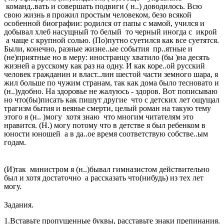
команд..вать и совершать подвиги ( н..) доводилось. Всю
свою жизнь я прожил простым человеком, безо всякой
особенной биографии: родился от папы с мамой, учился и
добывал хлеб насущный то белый то черный иногда с икрой
а чаще с крупной солью. (По)путно суетился как все суетятся.
Были, конечно, разные жизне..ые события пр..ятные и
(не)приятные но в меру: иностранцу хватило (бы )на десять
жизней а русскому как раз на одну. И как коре..ой русский
человек гражданин и власт..лин шестой части земного шара, я
жил больше по чужим странам, так как дома было тесновато и
(н..)удобно. На здоровье не жалуюсь - здоров. Вот пописываю
но что(бы)писать как пишут другие что с детских лет ощущал
трагизм бытия и веянье смерти, целый роман на такую тему
этого я (н.. )могу хотя знаю что многим читателям это
нравится. (Н.) могу потому что в детстве я был ребенком в
юности юношей а в да..ое время соответствую собстве..ым
годам.
(И)так министром я (н..)бывал гимназистом действительно
был и хотя достаточно а рассказать что(нибудь) из тех лет
могу.
Задания.
1.Вставьте пропущенные буквы, расставьте знаки препинания.