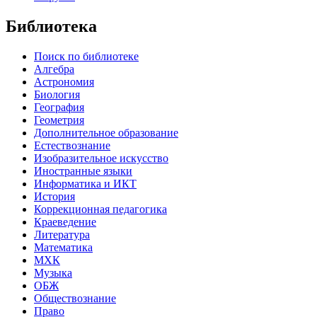
Библиотека
Поиск по библиотеке
Алгебра
Астрономия
Биология
География
Геометрия
Дополнительное образование
Естествознание
Изобразительное искусство
Иностранные языки
Информатика и ИКТ
История
Коррекционная педагогика
Краеведение
Литература
Математика
МХК
Музыка
ОБЖ
Обществознание
Право