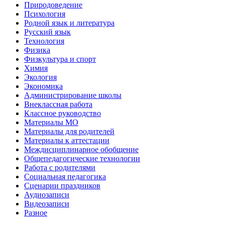
Природоведение
Психология
Родной язык и литература
Русский язык
Технология
Физика
Физкультура и спорт
Химия
Экология
Экономика
Администрирование школы
Внеклассная работа
Классное руководство
Материалы МО
Материалы для родителей
Материалы к аттестации
Междисциплинарное обобщение
Общепедагогические технологии
Работа с родителями
Социальная педагогика
Сценарии праздников
Аудиозаписи
Видеозаписи
Разное