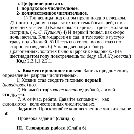
5.
Цифровой диктант.
1- порядковое числительное.
2- количественное числительное.
Три девицы под окном пряли поздно вечерком.
2)Топот по двору раздался: входят семь богатырей, семь
румяных усачей. 3) Кабы я была царица, - третья молвила
сестрица. (
А. С. Пушкин
) 4) И первый пошёл, как скоро
ночь настала, Клим-царевич в сад, и там залёг в густую
траву под яблоней. 5) Шесть его голов во все глаза по
сторонам глядели. 6) У царя двенадцать блюд.
Драгоценных, золотых было в царских кладовых.7)На
шестнадцатом году повстречаешь ты беду. (
В.А.Жуковский
)
Код:
2,2,1,1,2,2,1.
5
. Комментированное письмо
. Запись предложений,
определение разряда числительных.
1) Хозяин стал сводить тихонько
первый
(
порядковое)
воз.
2) Не имей
сто
( количественное)
рублей, а имей
сто
друзей.
7. А сейчас, ребята, Давайте вспомним, как
склоняются количественных числительных.
Задание:
Просклоняйте количественное числительное
50.
Проверка задания
(слайд 5)
III. Словарная работа
.(Слайд 6)