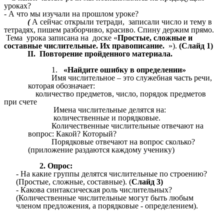
уроках?
- А что мы изучали на прошлом уроке?
(
А сейчас открыли тетради, записали число и тему в
тетрадях, пишем разборчиво, красиво. Спину держим прямо.
Тема урока записана на доске «
Простые, сложные и
составные числительные. Их правописание.
»).
(Слайд 1)
II. Повторение пройденного материала.
«Найдите ошибку в определении»
Имя числительное – это служебная часть речи,
которая обозначает:
количество предметов, число, порядок предметов
при счете
Имена числительные делятся на:
количественные и порядковые.
Количественные числительные отвечают на
вопрос: Какой? Который?
Порядковые отвечают на вопрос сколько?
(приложение раздаются каждому ученику)
2. Опрос:
- На какие группы делятся числительные по строению?
(Простые, сложные, составные). (
Слайд 3)
- Какова синтаксическая роль числительных?
(Количественные числительные могут быть любым
членом предложения, а порядковые - определением).