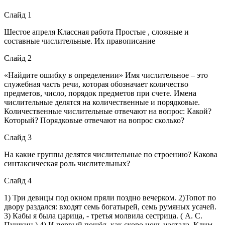
Слайд 1
Шестое апреля Классная работа Простые , сложные и
составные числительные. Их правописание
Слайд 2
«Найдите ошибку в определении» Имя числительное – это
служебная часть речи, которая обозначает количество
предметов, число, порядок предметов при счете. Имена
числительные делятся на количественные и порядковые.
Количественные числительные отвечают на вопрос: Какой?
Который? Порядковые отвечают на вопрос сколько?
Слайд 3
На какие группы делятся числительные по строению? Какова
синтаксическая роль числительных?
Слайд 4
1) Три девицы под окном пряли поздно вечерком. 2)Топот по
двору раздался: входят семь богатырей, семь румяных усачей.
3) Кабы я была царица, - третья молвила сестрица. ( А. С.
Пушкин ) 4) И первый пошёл, как скоро ночь настала, Клим-