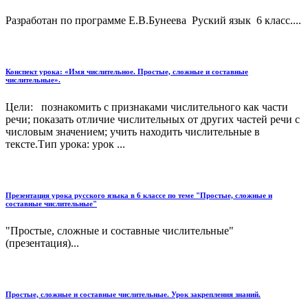
Разработан по программе Е.В.Бунеева Руский язык 6 класс....
Конспект урока: «Имя числительное. Простые, сложные и составные
числительные».
Цели: познакомить с признаками числительного как части
речи; показать отличие числительных от других частей речи с
числовым значением; учить находить числительные в
тексте.Тип урока: урок ...
Презентация урока русского языка в 6 классе по теме "Простые, сложные и
составные числительные"
"Простые, сложные и составные числительные"
(презентация)...
Простые, сложные и составные числительные. Урок закрепления знаний.