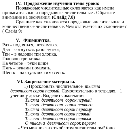
IV. Продолжение изучения темы урока:
Порядковые числительные склоняются как имена
прилагательные и порядковые числительные .
Обратите
внимание на окончания.
(Слайд 7,8)
Сравните как склоняются порядковые числительные и
количественные числительные. Чем отличается их склонение?
( Слайд 9)
V.
Физминутка.
Раз – подняться, потянуться,
Два – согнуться, разогнуться,
Три – в ладоши три хлопка,
Головою три кивка.
На четыре – руки шире,
Пять – руками помахать,
Шесть – на стульчик тихо сесть.
VI. Закрепление материала.
Просклонять числительное
тысяча
девятьсот
сорок первый.
Самостоятельно в тетрадях. 1
ученик у доски. Выделить окончания.
Тысяча девятьсот сорок первый
Тысяча девятьсот сорок первого
Тысяча девятьсот сорок первому
Тысяча девятьсот сорок первый
Тысяча девятьсот сорок первым
О тысяча девятьсот сорок первом
-
Что можно сказать об этом числительном? (оно