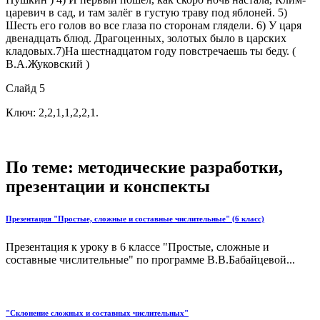
царевич в сад, и там залёг в густую траву под яблоней. 5)
Шесть его голов во все глаза по сторонам глядели. 6) У царя
двенадцать блюд. Драгоценных, золотых было в царских
кладовых.7)На шестнадцатом году повстречаешь ты беду. (
В.А.Жуковский )
Слайд 5
Ключ: 2,2,1,1,2,2,1.
По теме: методические разработки,
презентации и конспекты
Презентация "Простые, сложные и составные числительные" (6 класс)
Презентация к уроку в 6 классе "Простые, сложные и
составные числительные" по программе В.В.Бабайцевой...
"Склонение сложных и составных числительных"