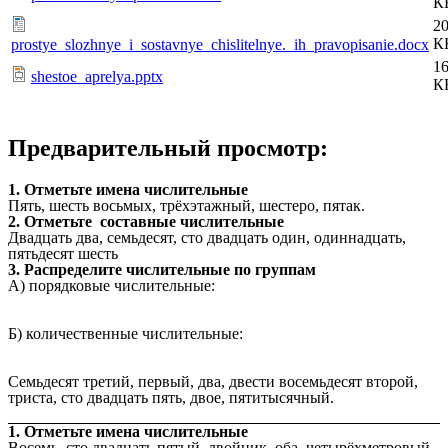
К
20
К
prostye_slozhnye_i_sostavnye_chislitelnye._ih_pravopisanie.docx
16
shestoe_aprelya.pptx
К
Предварительный просмотр:
1. Отметьте имена числительные
Пять, шесть восьмых, трёхэтажный, шестеро, пятак.
2. Отметьте составные числительные
Двадцать два, семьдесят, сто двадцать один, одиннадцать,
пятьдесят шесть
3. Распределите числительные по группам
А) порядковые числительные:
Б) количественные числительные:
Семьдесят третий, первый, два, двести восемьдесят второй,
триста, сто двадцать пять, двое, пятитысячный.
1. Отметьте имена числительные
Восемь, сто двадцать пятый, двойник, оба, четырёхметровый