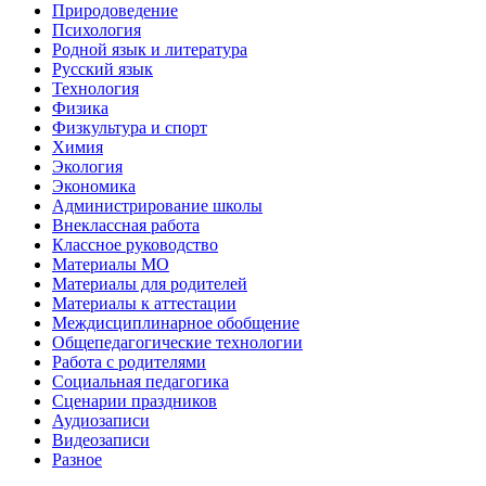
Природоведение
Психология
Родной язык и литература
Русский язык
Технология
Физика
Физкультура и спорт
Химия
Экология
Экономика
Администрирование школы
Внеклассная работа
Классное руководство
Материалы МО
Материалы для родителей
Материалы к аттестации
Междисциплинарное обобщение
Общепедагогические технологии
Работа с родителями
Социальная педагогика
Сценарии праздников
Аудиозаписи
Видеозаписи
Разное