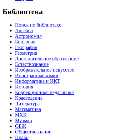
Библиотека
Поиск по библиотеке
Алгебра
Астрономия
Биология
География
Геометрия
Дополнительное образование
Естествознание
Изобразительное искусство
Иностранные языки
Информатика и ИКТ
История
Коррекционная педагогика
Краеведение
Литература
Математика
МХК
Музыка
ОБЖ
Обществознание
Право