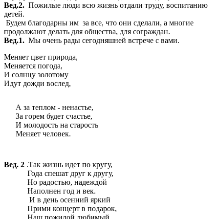
Вед.2.
Пожилые люди всю жизнь отдали труду, воспитанию
детей.
Будем благодарны им за все, что они сделали, а многие
продолжают делать для общества, для сограждан.
Вед.1.
Мы очень рады сегодняшней встрече с вами.
Меняет цвет природа,
Меняется погода,
И солнцу золотому
Идут дожди вослед,
А за теплом - ненастье,
За горем будет счастье,
И молодость на старость
Меняет человек.
Вед. 2
.Так жизнь идет по кругу,
Года спешат друг к другу,
Но радостью, надеждой
Наполнен год и век.
И в день осенний яркий
Прими концерт в подарок,
Наш пожилой любимый,