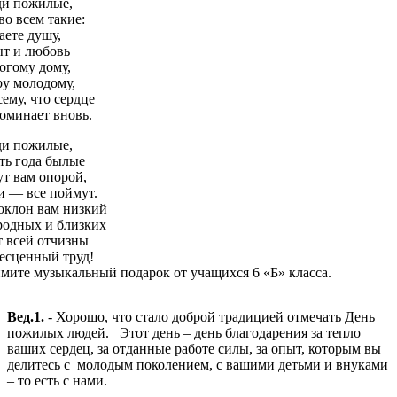
и пожилые,
во всем такие:
аете душу,
т и любовь
огому дому,
у молодому,
сему, что сердце
оминает вновь.
и пожилые,
ть года былые
ут вам опорой,
и — все поймут.
оклон вам низкий
родных и близких
т всей отчизны
бесценный труд!
мите музыкальный подарок от учащихся 6 «Б» класса.
Вед.1.
- Хорошо, что стало доброй традицией отмечать День
пожилых людей. Этот день – день благодарения за тепло
ваших сердец, за отданные работе силы, за опыт, которым вы
делитесь с молодым поколением, с вашими детьми и внуками
– то есть с нами.