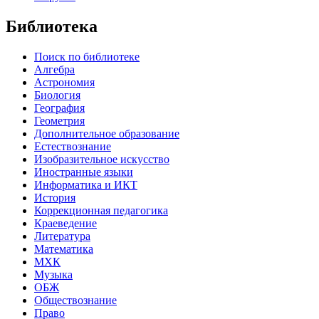
Библиотека
Поиск по библиотеке
Алгебра
Астрономия
Биология
География
Геометрия
Дополнительное образование
Естествознание
Изобразительное искусство
Иностранные языки
Информатика и ИКТ
История
Коррекционная педагогика
Краеведение
Литература
Математика
МХК
Музыка
ОБЖ
Обществознание
Право