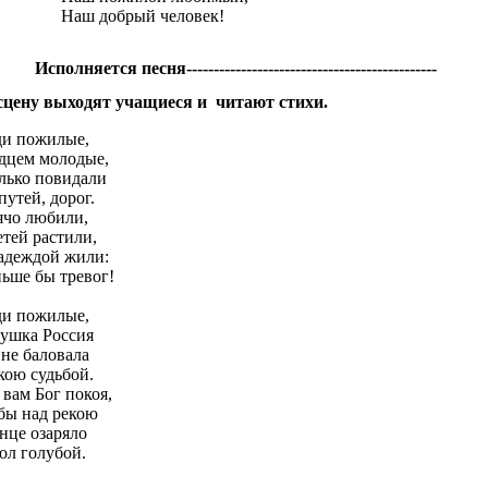
Наш добрый человек!
Исполняется песня----------------------------------------------
сцену выходят учащиеся и читают стихи.
и пожилые,
дцем молодые,
лько повидали
путей, дорог.
ячо любили,
етей растили,
адеждой жили:
ьше бы тревог!
и пожилые,
ушка Россия
 не баловала
кою судьбой.
 вам Бог покоя,
бы над рекою
нце озаряло
ол голубой.