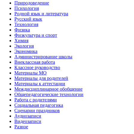
Природоведение
Психология
Родной язык и литература
Русский язык
Технология
Физика
Физкультура и спорт
Химия
Экология
Экономика
Администрирование школы
Внеклассная работа
Классное руководство
Материалы МО
Материалы для родителей
Материалы к аттестации
Междисциплинарное обобщение
Общепедагогические технологии
Работа с родителями
Социальная педагогика
Сценарии праздников
Аудиозаписи
Видеозаписи
Разное