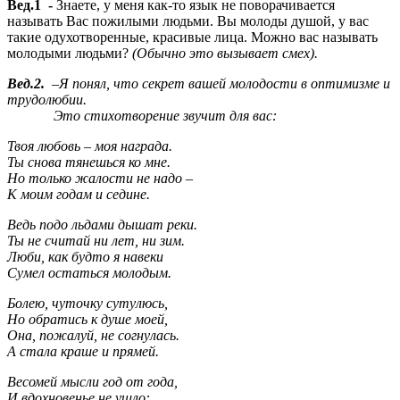
Вед.1 -
Знаете, у меня как-то язык не поворачивается
называть Вас пожилыми людьми. Вы молоды душой, у вас
такие одухотворенные, красивые лица. Можно вас называть
молодыми людьми?
(Обычно это вызывает смех).
Вед.2.
–Я понял, что секрет вашей молодости в оптимизме и
трудолюбии.
Это стихотворение звучит для вас:
Твоя любовь – моя награда.
Ты снова тянешься ко мне.
Но только жалости не надо –
К моим годам и седине.
Ведь подо льдами дышат реки.
Ты не считай ни лет, ни зим.
Люби, как будто я навеки
Сумел остаться молодым.
Болею, чуточку сутулюсь,
Но обратись к душе моей,
Она, пожалуй, не согнулась.
А стала краше и прямей.
Весомей мысли год от года,
И вдохновенье не ушло: