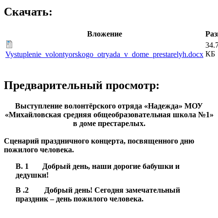
Скачать:
Вложение
Раз
34.
КБ
Vystuplenie_volontyorskogo_otryada_v_dome_prestarelyh.docx
Предварительный просмотр:
Выступление волонтёрского отряда «Надежда» МОУ
«Михайловская средняя общеобразовательная школа №1»
в доме престарелых.
Сценарий праздничного концерта, посвященного дню
пожилого человека.
В. 1 Добрый день, наши дорогие бабушки и
дедушки!
В .2 Добрый день! Сегодня замечательный
праздник – день пожилого человека.