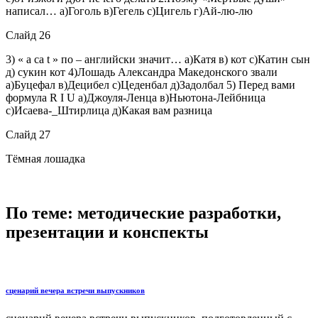
написал… а)Гоголь в)Гегель с)Цигель г)Ай-лю-лю
Слайд 26
3) « а са t » по – английски значит… а)Катя в) кот с)Катин сын
д) сукин кот 4)Лошадь Александра Македонского звали
а)Буцефал в)Децибел с)Цеденбал д)Задолбал 5) Перед вами
формула R I U а)Джоуля-Ленца в)Ньютона-Лейбница
с)Исаева-_Штирлица д)Какая вам разница
Слайд 27
Тёмная лошадка
По теме: методические разработки,
презентации и конспекты
сценарий вечера встречи выпускников