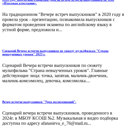
«Итоговая аттестация».
На традиционном "Вечере встреч выпускников" в 2020 году я
провела урок - презентацию, познакомила выпускников с
форматом проведения экзамена по английскому языку в
устной форме, предложила и...
Сценарий Вечера встречи выпускников по сюжету мультфильма "Страна
невыученных уроков" 2023 г.
Сценарий Вечера встречи выпускников по сюжету
мультфильма "Страна невыученных уроков". Главные
действующие лица: точка, запятая, мальчик-двоечник,
мальчик-комсомолец, девочка, комсомолка....
Вечер встречи выпускников "Урок воспоминаний".
Сценарий вечера встречи выпускников, проведенного в
2024г. в МБОУ КСОШ №2. Музыкальная и видео подборка
доступна по адресу afanasieva_e_76@mail.ru...