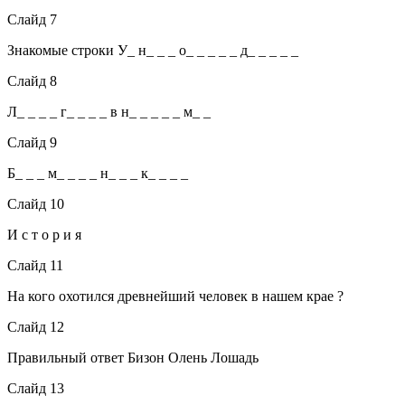
Слайд 7
Знакомые строки У_ н_ _ _ о_ _ _ _ _ д_ _ _ _ _
Слайд 8
Л_ _ _ _ г_ _ _ _ в н_ _ _ _ _ м_ _
Слайд 9
Б_ _ _ м_ _ _ _ н_ _ _ к_ _ _ _
Слайд 10
И с т о р и я
Слайд 11
На кого охотился древнейший человек в нашем крае ?
Слайд 12
Правильный ответ Бизон Олень Лошадь
Слайд 13