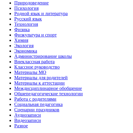
Природоведение
Психология
Родной язык и литература
Русский язык
Технология
Физика
Физкультура и спорт
Химия
Экология
Экономика
Администрирование школы
Внеклассная работа
Классное руководство
Материалы МО
Материалы для родителей
Материалы к аттестации
Междисциплинарное обобщение
Общепедагогические технологии
Работа с родителями
Социальная педагогика
Сценарии праздников
Аудиозаписи
Видеозаписи
Разное