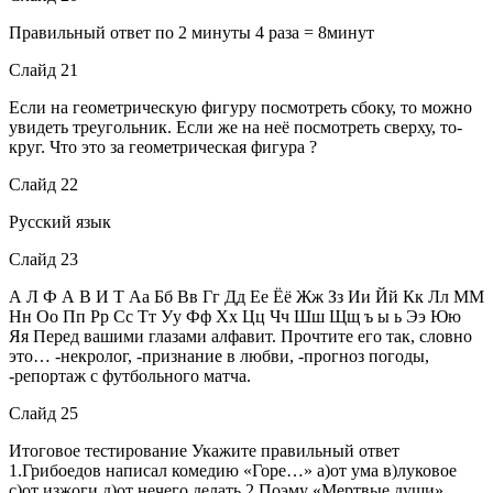
Правильный ответ по 2 минуты 4 раза = 8минут
Слайд 21
Если на геометрическую фигуру посмотреть сбоку, то можно
увидеть треугольник. Если же на неё посмотреть сверху, то-
круг. Что это за геометрическая фигура ?
Слайд 22
Русский язык
Слайд 23
А Л Ф А В И Т Аа Бб Вв Гг Дд Ее Ёё Жж Зз Ии Йй Кк Лл ММ
Нн Оо Пп Рр Сс Тт Уу Фф Хх Цц Чч Шш Щщ ъ ы ь Ээ Юю
Яя Перед вашими глазами алфавит. Прочтите его так, словно
это… -некролог, -признание в любви, -прогноз погоды,
-репортаж с футбольного матча.
Слайд 25
Итоговое тестирование Укажите правильный ответ
1.Грибоедов написал комедию «Горе…» а)от ума в)луковое
с)от изжоги д)от нечего делать 2.Поэму «Мертвые души»