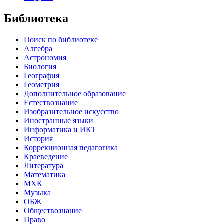
Библиотека
Поиск по библиотеке
Алгебра
Астрономия
Биология
География
Геометрия
Дополнительное образование
Естествознание
Изобразительное искусство
Иностранные языки
Информатика и ИКТ
История
Коррекционная педагогика
Краеведение
Литература
Математика
МХК
Музыка
ОБЖ
Обществознание
Право