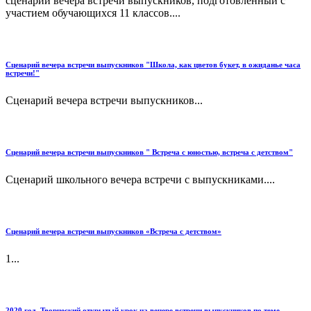
сценарий вечера встречи выпускников, подготовленный с
участием обучающихся 11 классов....
Сценарий вечера встречи выпускников "Школа, как цветов букет, в ожиданье часа
встречи!"
Сценарий вечера встречи выпускников...
Сценарий вечера встречи выпускников " Встреча с юностью, встреча с детством"
Сценарий школьного вечера встречи с выпускниками....
Сценарий вечера встречи выпускников «Встреча с детством»
1...
2020 год. Творческий открытый урок на вечере встречи выпускников по теме