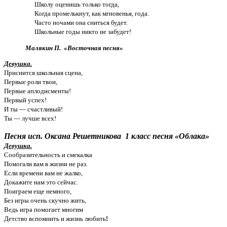
Школу оценишь только тогда,
Когда промелькнут, как мгновенья, года.
Часто ночами она сниться будет.
Школьные годы никто не забудет!
Малякин П. «Восточная песня»
Девушка.
Приснится школьная сцена,
Первые роли твои,
Первые аплодисменты!
Первый успех!
И ты — счастливый!
Ты — лучше всех!
Песня исп. Оксана Решетникова 1 класс песня «Облака»
Девушка.
Сообразительность и смекалка
Помогали вам в жизни не раз.
Если времени вам не жалко,
Докажите нам это сейчас.
Поиграем еще немного,
Без игры очень скучно жить,
Ведь игра помогает многим
Детство вспомнить и жизнь любить
!