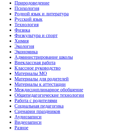
Природоведение
Психология
Родной язык и литература
Русский язык
Технология
Физика
Физкультура и спорт
Химия
Экология
Экономика
Администрирование школы
Внеклассная работа
Классное руководство
Материалы МО
Материалы для родителей
Материалы к аттестации
Междисциплинарное обобщение
Общепедагогические технологии
Работа с родителями
Социальная педагогика
Сценарии праздников
Аудиозаписи
Видеозаписи
Разное