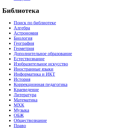
Библиотека
Поиск по библиотеке
Алгебра
Астрономия
Биология
География
Геометрия
Дополнительное образование
Естествознание
Изобразительное искусство
Иностранные языки
Информатика и ИКТ
История
Коррекционная педагогика
Краеведение
Литература
Математика
МХК
Музыка
ОБЖ
Обществознание
Право