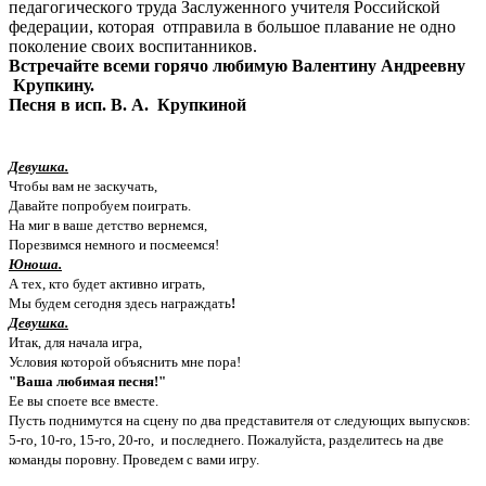
педагогического труда Заслуженного учителя Российской
федерации, которая отправила в большое плавание не одно
поколение своих воспитанников.
Встречайте всеми горячо любимую Валентину Андреевну
Крупкину.
Песня в исп. В. А. Крупкиной
Девушка.
Чтобы вам не заскучать,
Давайте попробуем поиграть.
На миг в ваше детство вернемся,
Порезвимся немного и посмеемся!
Юноша.
А тех, кто будет активно играть,
Мы будем сегодня здесь награждать
!
Девушка.
Итак, для начала игра,
Условия которой объяснить мне пора!
"Ваша любимая песня!"
Ее вы споете все вместе.
Пусть поднимутся на сцену по два представителя от следующих выпусков:
5-го, 10-го, 15-го, 20-го, и последнего. Пожалуйста, разделитесь на две
команды поровну. Проведем с вами игру.