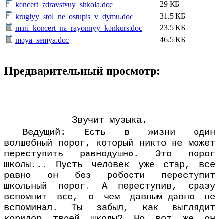
29 КБ
koncert_zdravstvuy_shkola.doc
31.5 КБ
kruglyy_stol_ne_ostupis_v_dymu.doc
23.5 КБ
mini_koncert_na_rayonnyy_konkurs.doc
46.5 КБ
moya_semya.doc
Предварительный просмотр:
Звучит музыка.
Ведущий: Есть в жизни один
волшебный порог, который никто не может
переступить равнодушно. Это порог
школы... Пусть человек уже стар, все
равно он без робости переступит
школьный порог. А переступив, сразу
вспомнит все, о чем давным-давно не
вспоминал. Ты забыл, как выглядит
коридор твоей школы? Но вот же он