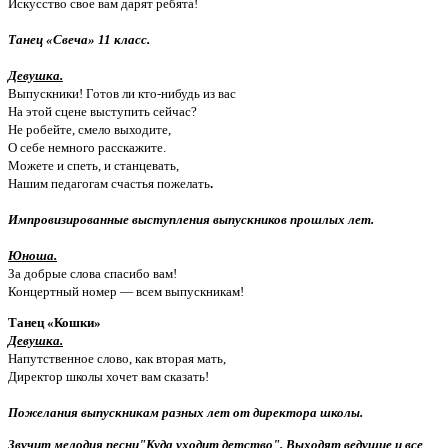
Искусство свое вам дарят ребята!
Танец «Свеча» 11 класс.
Девушка.
Выпускники! Готов ли кто-нибудь из вас
На этой сцене выступить сейчас?
Не робейте, смело выходите,
О себе немного расскажите.
Можете и спеть, и станцевать,
Нашим педагогам счастья пожелать
.
Импровизированные выступления выпускников прошлых лет.
Юноша.
За добрые слова спасибо вам!
Концертный номер — всем выпускникам!
Танец «Кошки»
Девушка.
Напутственное слово, как вторая мать,
Директор школы хочет вам сказать!
Пожелания выпускникам разных лет от директора школы.
Звучит мелодия песни"Куда уходит детство". Выходят ведущие и все