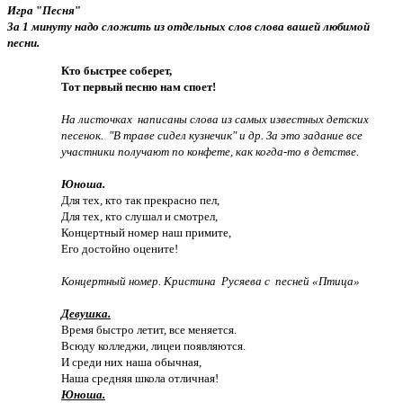
Игра
"
Песня
"
За 1 минуту надо сложить из отдельных слов слова вашей любимой
песни.
Кто быстрее соберет,
Тот первый песню нам споет!
На листочках написаны слова из самых известных детских
песенок. "В траве сидел кузнечик" и др. За это задание все
участники получают по конфете, как когда-то в детстве.
Юноша.
Для тех, кто так прекрасно пел,
Для тех, кто слушал и смотрел,
Концертный номер наш примите,
Его достойно оцените!
Концертный номер. Кристина Русяева с песней «Птица»
Девушка.
Время быстро летит, все меняется.
Всюду колледжи, лицеи появляются.
И среди них наша обычная,
Наша средняя школа отличная!
Юноша.