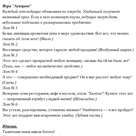
Игра
"
Аукцион
"
Каждый лот ведущие объявляют по очереди. Угадавший получает
названный приз. Если в зале возникнут паузы, ведущие могут дать
небольшие подсказки о разыгрываемых предметах.
Лот № 1
Белая, шипящая ароматная пена и море удовольствия. Вот все, что можно
сказать об этом лоте!
(Мыло.)
Лот № 2
Веселящее средство, которое украсит любой праздник!
(Воздушный шарик.)
Лот № 3
Этот лот сделает прекрасной любую женщину, сколько бы ей ни было лет!
(Тушь, лак
—
любое косметическое средство.)
Лот №
4
А это — совершенно необходимый предмет! Он в миг рассеет любую тьму!
(Свеча.)
Лот № 5
Вечерние огни ресторанов, кофе в постель, отель "Хилтон"! Купите этот лот
— непременный атрибут сладкой жизни!
(Шоколадка.)
Лот № 6
Вы устали, разочарованы, утомлены жизнью? Улыбнитесь — и все пройдет!
Этот лот подарит вам искреннюю улыбку.
(Зубная паста.)
Юноша.
Талантами наша школа богата!