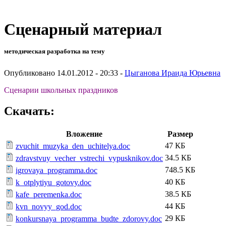
Сценарный материал
методическая разработка на тему
Опубликовано 14.01.2012 - 20:33 -
Цыганова Ираида Юрьевна
Сценарии школьных праздников
Скачать:
Вложение
Размер
47 КБ
zvuchit_muzyka_den_uchitelya.doc
34.5 КБ
zdravstvuy_vecher_vstrechi_vypusknikov.doc
748.5 КБ
igrovaya_programma.doc
40 КБ
k_otplytiyu_gotovy.doc
38.5 КБ
kafe_peremenka.doc
44 КБ
kvn_novyy_god.doc
29 КБ
konkursnaya_programma_budte_zdorovy.doc