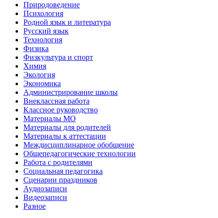
Природоведение
Психология
Родной язык и литература
Русский язык
Технология
Физика
Физкультура и спорт
Химия
Экология
Экономика
Администрирование школы
Внеклассная работа
Классное руководство
Материалы МО
Материалы для родителей
Материалы к аттестации
Междисциплинарное обобщение
Общепедагогические технологии
Работа с родителями
Социальная педагогика
Сценарии праздников
Аудиозаписи
Видеозаписи
Разное