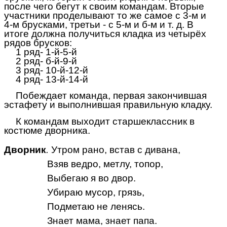
после чего бегут к своим командам. Вторые
участники проделывают то же самое с 3-м и
4-м брусками, третьи - с 5-м и б-м и т. д. В
итоге должна получиться кладка из четырёх
рядов брусков:
1 ряд- 1-й-5-й
2 ряд- б-й-9-й
3 ряд- 10-й-12-й
4 ряд- 13-й-14-й
Побеждает команда, первая закончившая
эстафету и выполнившая правильную кладку.
К командам выходит старшеклассник в
костюме дворника.
Дворник
.
Утром рано, встав с дивана,
Взяв ведро, метлу, топор,
Выбегаю я во двор.
Убираю мусор, грязь,
Подметаю не ленясь.
Знает мама, знает папа.