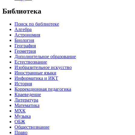
Библиотека
Поиск по библиотеке
Алгебра
Астрономия
Биология
География
Геометрия
Дополнительное образование
Естествознание
Изобразительное искусство
Иностранные языки
Информатика и ИКТ
История
Коррекционная педагогика
Краеведение
Литература
Математика
МХК
Музыка
ОБЖ
Обществознание
Право