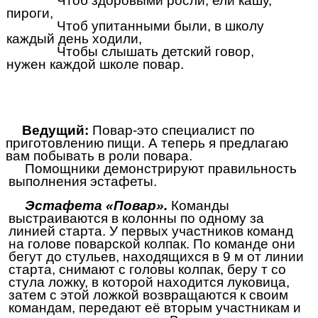
Чтоб здоровыми росли, ели кашу,
пироги,
Чтоб упитанными были, в школу
каждый день ходили,
Чтобы слышать детский говор,
нужен каждой школе повар.
Ведущий:
Повар-это специалист по
приготовлению пищи. А теперь я предлагаю
вам побывать в роли повара.
Помощники демонстрируют правильность
выполнения эстафеты.
Эстафета «Повар».
Команды
выстраиваются в колонны по одному за
линией старта. У первых участников команд
на голове поварской колпак. По команде они
бегут до стульев, находящихся в 9 м от линии
старта, снимают с головы колпак, беру т со
стула ложку, в которой находится луковица,
затем с этой ложкой возвращаются к своим
командам, передают её вторым участникам и