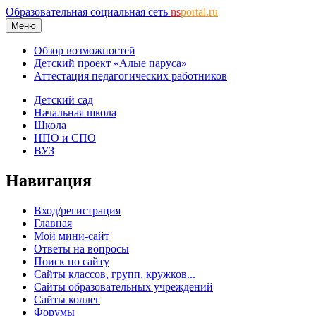
Образовательная социальная сеть
ns
portal.ru
Меню
Обзор возможностей
Детский проект «Алые паруса»
Аттестация педагогических работников
Детский сад
Начальная школа
Школа
НПО и СПО
ВУЗ
Навигация
Вход/регистрация
Главная
Мой мини-сайт
Ответы на вопросы
Поиск по сайту
Сайты классов, групп, кружков...
Сайты образовательных учреждений
Сайты коллег
Форумы