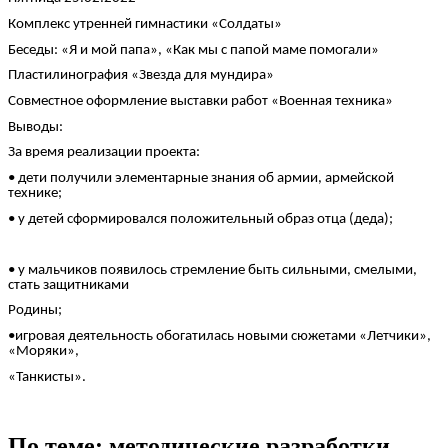
Комплекс утренней гимнастики «Солдаты»
Беседы: «Я и мой папа», «Как мы с папой маме помогали»
Пластилинография «Звезда для мундира»
Совместное оформление выставки работ «Военная техника»
Выводы:
За время реализации проекта:
• дети получили элементарные знания об армии, армейской
технике;
• у детей сформировался положительный образ отца (деда);
• у мальчиков появилось стремление быть сильными, смелыми,
стать защитниками
Родины;
•игровая деятельность обогатилась новыми сюжетами «Летчики»,
«Моряки»,
«Танкисты».
По теме: методические разработки,