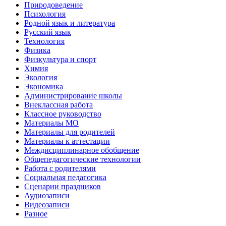
Природоведение
Психология
Родной язык и литература
Русский язык
Технология
Физика
Физкультура и спорт
Химия
Экология
Экономика
Администрирование школы
Внеклассная работа
Классное руководство
Материалы МО
Материалы для родителей
Материалы к аттестации
Междисциплинарное обобщение
Общепедагогические технологии
Работа с родителями
Социальная педагогика
Сценарии праздников
Аудиозаписи
Видеозаписи
Разное