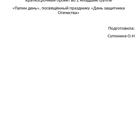
Краткосрочный проект во 2 младшей группе
«Папин день», посвящённый празднику «День защитника
Отечества»
Подготовила:
Супонина О.Н