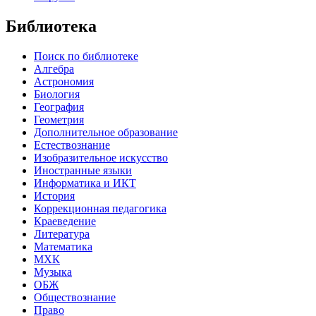
Библиотека
Поиск по библиотеке
Алгебра
Астрономия
Биология
География
Геометрия
Дополнительное образование
Естествознание
Изобразительное искусство
Иностранные языки
Информатика и ИКТ
История
Коррекционная педагогика
Краеведение
Литература
Математика
МХК
Музыка
ОБЖ
Обществознание
Право