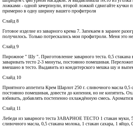
шприцем с фигурной насадкой. Я выдавливала тесто из уголка
ложками - одной зачерпнули, второй ложкой сдвигайте кучки п
примерно в одну ширину вашего профитроля
Слайд 8
Готовое изделие из заварного крема 7. Запекаем в заранее разо
получилось. Только потрескались мои профитроли. Меня это не 
Слайд 9
Пирожное " Шу ". Приготовление заварного теста. 0,5 стакана 
заваривать тесто 2-3 минуты, постоянно помешивая. Переложить
вмешано в тесто. Выдавить из кондитерского мешка шу и выпек
Слайд 10
Приятного аппетита Крем Шарлот 250 г. сливочного масла 0,5 с
постоянно помешивая, довести до кипения, но не кипятить. Ох
взбивать, добавлять постепенно охлаждённую смесь. Ароматизи
Слайд 11
Лебеди из заварного теста ЗАВАРНОЕ ТЕСТО 1 стакан муки, 5
сливочного масла, 0,5 стакана молока, 1 стакан сахара, 1 яйцо