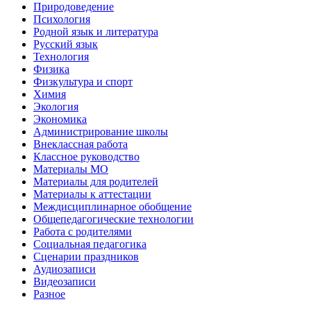
Природоведение
Психология
Родной язык и литература
Русский язык
Технология
Физика
Физкультура и спорт
Химия
Экология
Экономика
Администрирование школы
Внеклассная работа
Классное руководство
Материалы МО
Материалы для родителей
Материалы к аттестации
Междисциплинарное обобщение
Общепедагогические технологии
Работа с родителями
Социальная педагогика
Сценарии праздников
Аудиозаписи
Видеозаписи
Разное