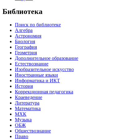
Библиотека
Поиск по библиотеке
Алгебра
Астрономия
Биология
География
Геометрия
Дополнительное образование
Естествознание
Изобразительное искусство
Иностранные языки
Информатика и ИКТ
История
Коррекционная педагогика
Краеведение
Литература
Математика
МХК
Музыка
ОБЖ
Обществознание
Право