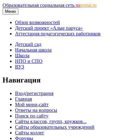
Образовательная социальная сеть
ns
portal.ru
Меню
Обзор возможностей
Детский проект «Алые паруса»
Аттестация педагогических работников
Детский сад
Начальная школа
Школа
НПО и СПО
ВУЗ
Навигация
Вход/регистрация
Главная
Мой мини-сайт
Ответы на вопросы
Поиск по сайту
Сайты классов, групп, кружков...
Сайты образовательных учреждений
Сайты коллег
Форумы