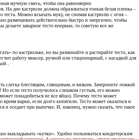
миная мучную смесь, чтобы она равномерно
ым. На дне кастрюли должна образоваться тонкая белая пленка –
го теста. Можно всыпать муку, не снимая кастрюлю с огня –
нужно размешивать действительно быстро и энергично, чтобы
ы делаете заварное тесто впервые, то советую все же
гать» по кастрюльке, но вы разминайте и растирайте тесто, как
блегчит работу миксер, ручной или стационарный, с насадкой для
ой .
ыть слегка блестящим, глянцевым, и вязким. Зачерпните ложкой
! Но если тесто получилось слишком густым, его можно
(может понадобиться не все яйцо). Почему тесто может
о время варки, если долго кипятили. Тесто может оказаться и
 и оседает при выпечке. И, наконец, нужно сказать, что такое
ожно выкладывать «кучки». Удобно пользоваться кондитерским