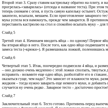
Второй этап 3. Сразу ставим кастрюльку обратно на плиту, и 
прогрелась-«заварилась» (отсюда и название теста). При этом т
теперь снимаем с огня, и пусть самую капельку остынет. Остужа
закипело, всыпали, мешаем. Если приготовление заварного тест
мука успела вся намокнуть, прежде чем заварится. В противном 
переставить кастрюлю на стол и спокойно всыпать муку – для 
Слайд 5
Третий этап 4. Начинаем вводить яйца – по одному! Первое яйцо
бы втирая яйцо в него. После того, как одно яйцо подмешаете к
замеса теста («крюки»). Я размешивала ложкой, поленившись м
Слайд 6
Четвертый этап 5. Итак, поочередно подмесили 4 яйца, и разм
– оно должно очень медленно с этой ложки сползать, тянуться
исправить - возьмите еще одно яйцо, разболтайте его в стакан
оказаться гуще, чем надо? Это зависит от влажности муки, разм
жидким – тогда нужно заварить еще немного муки, и добавить в
случается ну очень редко . Заварное тесто – достаточно простое
Слайд 7
Заключительный этап 6. Тесто готово. Противень перед выпеч