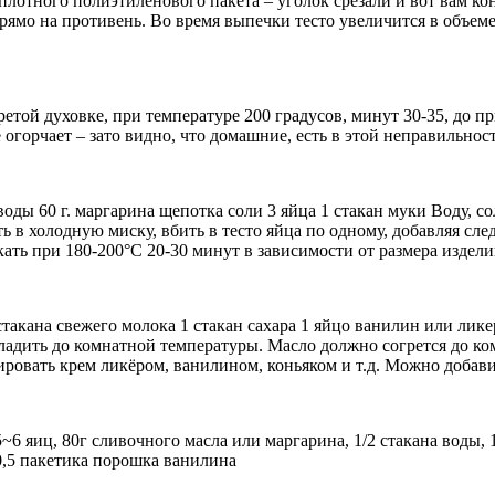
 плотного полиэтиленового пакета – уголок срезали и вот вам 
рямо на противень. Во время выпечки тесто увеличится в объеме
гретой духовке, при температуре 200 градусов, минут 30-35, до 
огорчает – зато видно, что домашние, есть в этой неправильност
воды 60 г. маргарина щепотка соли 3 яйца 1 стакан муки Воду, 
 в холодную миску, вбить в тесто яйца по одному, добавляя сле
ать при 180-200°C 20-30 минут в зависимости от размера издели
такана свежего молока 1 стакан сахара 1 яйцо ванилин или ликер
ладить до комнатной температуры. Масло должно согрется до ко
ровать крем ликёром, ванилином, коньяком и т.д. Можно добавить
~6 яиц, 80г сливочного масла или маргарина, 1/2 стакана вод
, 0,5 пакетика порошка ванилина