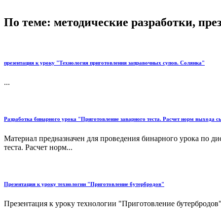
По теме: методические разработки, пр
презентация к уроку "Технология приготовления заправочных супов. Солянка"
...
Разработка бинарного урока "Приготовление заварного теста. Расчет норм выхода сы
Материал предназначен для проведения бинарного урока по д
теста. Расчет норм...
Презентация к уроку технологии "Приготовление бутербродов"
Презентация к уроку технологии "Приготовление бутербродов".