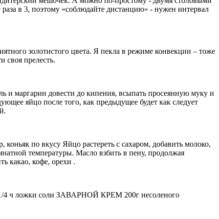
кондитерский мешочек. А можно по-простому - двумя столовыми
 раза в 3, поэтому «соблюдайте дистанцию» - нужен интервал
приятного золотистого цвета. Я пекла в режиме конвекции – тоже
и своя прелесть.
соль и маргарин довести до кипения, всыпать просеянную муку и
дующее яйцо после того, как предыдущее будет как следует
й.
, коньяк по вкусу Яйцо растереть с сахаром, добавить молоко,
мнатной температуры. Масло взбить в пену, продолжая
 какао, кофе, орехи .
ы, 1/4 ч ложки соли ЗАВАРНОЙ КРЕМ 200г несоленого