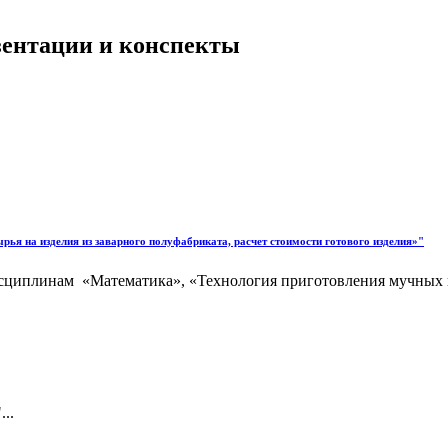
езентации и конспекты
рья на изделия из заварного полуфабриката, расчет стоимости готового изделия»"
исциплинам «Математика», «Технология приготовления мучных 
..