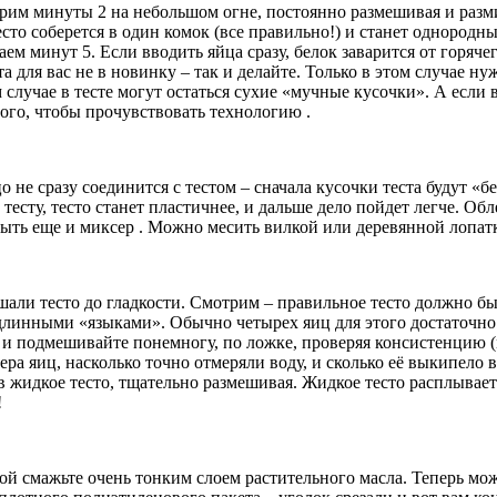
варим минуты 2 на небольшом огне, постоянно размешивая и раз
есто соберется в один комок (все правильно!) и станет однородн
ем минут 5. Если вводить яйца сразу, белок заварится от горяче
а для вас не в новинку – так и делайте. Только в этом случае 
случае в тесте могут остаться сухие «мучные кусочки». А если в
того, чтобы прочувствовать технологию .
 не сразу соединится с тестом – сначала кусочки теста будут «бе
 тесту, тесто станет пластичнее, и дальше дело пойдет легче. О
ыть еще и миксер . Можно месить вилкой или деревянной лопатк
ешали тесто до гладкости. Смотрим – правильное тесто должно б
 длинными «языками». Обычно четырех яиц для этого достаточно
е, и подмешивайте понемногу, по ложке, проверяя консистенцию 
ера яиц, насколько точно отмеряли воду, и сколько её выкипело в
 жидкое тесто, тщательно размешивая. Жидкое тесто расплывается
!
кой смажьте очень тонким слоем растительного масла. Теперь м