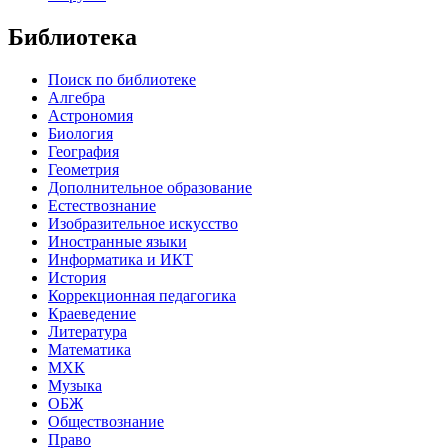
Библиотека
Поиск по библиотеке
Алгебра
Астрономия
Биология
География
Геометрия
Дополнительное образование
Естествознание
Изобразительное искусство
Иностранные языки
Информатика и ИКТ
История
Коррекционная педагогика
Краеведение
Литература
Математика
МХК
Музыка
ОБЖ
Обществознание
Право