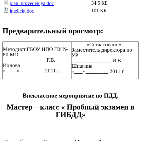
34.5 КБ
plan_provedeniya.doc
101 КБ
intellekt.doc
Предварительный просмотр:
«Согласовано»
Методист ГБОУ НПО ПУ №
Заместитель директора по
80 МО
УР
_______________ Г.В.
______________ И.В.
Ионова
Шпагина
«____» ________ 2011 г.
«___»________ 2011 г.
Внеклассное мероприятие по ПДД.
Мастер – класс « Пробный экзамен в
ГИБДД»