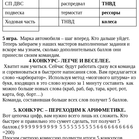
СП ДВС
распредвал
ТНВД
подвеска
термостат
рессоры
Ходовая часть
ТНВД
колеса
5 игра.
Марка автомобиля – шаг вперед. Кто дальше уйдет.
Теперь забираем у наших мастеров выполненные задания и
вскоре мы узнаем, сколько дополнительных баллов они
принесли своим командам.
4 КОНКУРС- ЛЕГЧЕ И ВЕСЕЛЕЕ.
Хватит нам учиться. Сейчас будут работать сразу вся команда
и соревноваться в быстроте написания слов. Вам предлагается
слово «карбюратор». Используя метод «мозгового штурма» из
букв, входящих в это слово нужно за 1 минуту составить как
можно больше новых слова (краб, раб, бар, тара, крот, рот,
карта, бор, борт…)
Команда, составившая больше всех слов получит 5 баллов.
5. КОНКУРС – ПЕРЕХОДИМ К АРИФМЕТИКЕ.
Вот цепочка цифр, вам нужно всего лишь их сложить. Кто
быстрее и правильно это сумеет сделать, тот получит 5
баллов.( 9 9 9 9 9 9 9 9 9 9 5 5 5 5 5 5 5 5 5 5 6 6 6 6 6 6 6 6 6 6
=200)
Просим счетную комиссию подвести итоги 5 конкурсов.