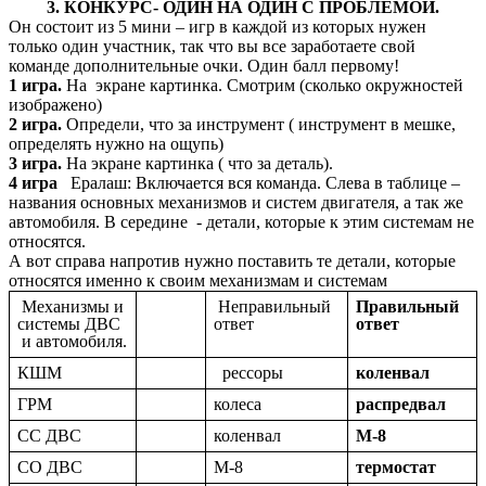
3. КОНКУРС- ОДИН НА ОДИН С ПРОБЛЕМОЙ.
Он состоит из 5 мини – игр в каждой из которых нужен
только один участник, так что вы все заработаете свой
команде дополнительные очки. Один балл первому!
1 игра.
На экране картинка. Смотрим (сколько окружностей
изображено)
2 игра.
Определи, что за инструмент ( инструмент в мешке,
определять нужно на ощупь)
3 игра.
На экране картинка ( что за деталь).
4 игра
Ералаш: Включается вся команда. Слева в таблице –
названия основных механизмов и систем двигателя, а так же
автомобиля. В середине - детали, которые к этим системам не
относятся.
А вот справа напротив нужно поставить те детали, которые
относятся именно к своим механизмам и системам
Механизмы и
Неправильный
Правильный
системы ДВС
ответ
ответ
и автомобиля.
КШМ
рессоры
коленвал
ГРМ
колеса
распредвал
СС ДВС
коленвал
М-8
СО ДВС
М-8
термостат