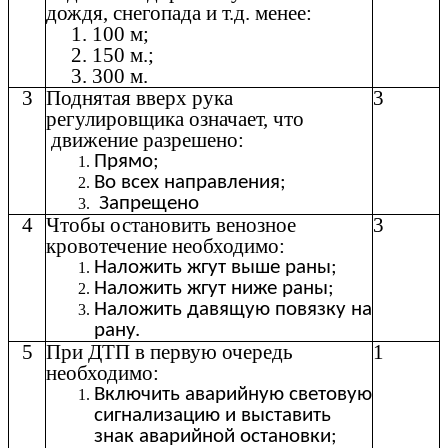
дождя, снегопада и т.д. менее:
1. 100 м;
2. 150 м.;
3. 300 м.
3
Поднятая вверх рука
3
регулировщика означает, что
движение разрешено:
Прямо;
Во всех направления;
Запрещено
4
Чтобы остановить венозное
3
кровотечение необходимо:
Наложить жгут выше раны;
Наложить жгут ниже раны;
Наложить давящую повязку на
рану.
5
При ДТП в первую очередь
1
необходимо:
Включить аварийную световую
сигнализацию и выставить
знак аварийной остановки;