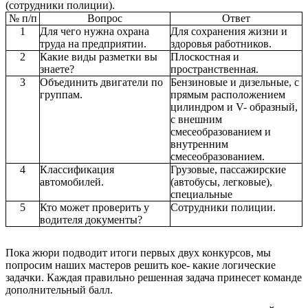
(сотрудники полиции).
№ п/п
Вопрос
Ответ
1
Для чего нужна охрана
Для сохранения жизни и
труда на предприятии.
здоровья работников.
2
Какие виды разметки вы
Плоскостная и
знаете?
пространственная.
3
Объединить двигатели по
Бензиновые и дизельные, с
группам.
прямым расположением
цилиндром и V- образный,
с внешним
смесеобразованием и
внутренним
смесеобразованием.
4
Классификация
Грузовые, пассажирские
автомобилей.
(автобусы, легковые),
специальные
5
Кто может проверить у
Сотрудники полиции.
водителя документы?
Пока жюри подводит итоги первых двух конкурсов, мы
попросим наших мастеров решить кое- какие логические
задачки. Каждая правильно решенная задача принесет команде
дополнительный балл.