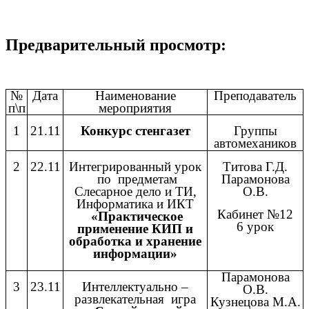
Предварительный просмотр:
№
Дата
Наименование
Преподаватель
п\п
мероприятия
1
21.11
Конкурс стенгазет
Группы
автомехаников
2
22.11
Интегрированный урок
Титова Г.Д.
по предметам
Парамонова
Слесарное дело и ТИ,
О.В.
Информатика и ИКТ
Кабинет №12
«Практическое
6 урок
применение КИП и
обработка и хранение
информации»
Парамонова
3
23.11
Интеллектуально –
О.В.
развлекательная игра
Кузнецова М.А.