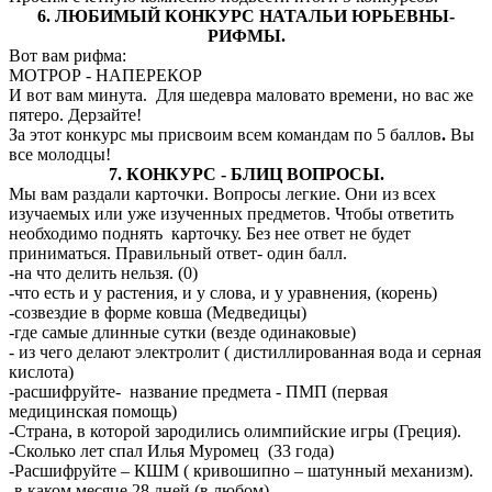
6. ЛЮБИМЫЙ КОНКУРС НАТАЛЬИ ЮРЬЕВНЫ-
РИФМЫ.
Вот вам рифма:
МОТРОР - НАПЕРЕКОР
И вот вам минута. Для шедевра маловато времени, но вас же
пятеро. Дерзайте!
За этот конкурс мы присвоим всем командам по 5 баллов
.
Вы
все молодцы!
7. КОНКУРС - БЛИЦ ВОПРОСЫ.
Мы вам раздали карточки. Вопросы легкие. Они из всех
изучаемых или уже изученных предметов. Чтобы ответить
необходимо поднять карточку. Без нее ответ не будет
приниматься. Правильный ответ- один балл.
-на что делить нельзя. (0)
-что есть и у растения, и у слова, и у уравнения, (корень)
-созвездие в форме ковша (Медведицы)
-где самые длинные сутки (везде одинаковые)
- из чего делают электролит ( дистиллированная вода и серная
кислота)
-расшифруйте- название предмета - ПМП (первая
медицинская помощь)
-Страна, в которой зародились олимпийские игры (Греция).
-Сколько лет спал Илья Муромец (33 года)
-Расшифруйте – КШМ ( кривошипно – шатунный механизм).
-в каком месяце 28 дней (в любом)