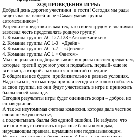
ХОД ПРОВЕДЕНИЯ ИГРЫ:
Добрый день дорогие участники и гости! Сегодня мы рады
видеть вас на нашей игре «Самая умная группа
автомехаников»!
Разрешите представить вам тех, кто своим трудом и знаниями
завоевал честь представлять родную группу!
1. Команда группы АС 127-128 «Автомеханики »
2. Команда группы АС 1-3 «Драйв»
3. Команда группы АС 5-7 «Дизель»
4. Команда группы АС 1 « Фантом»
Мы специально подбирали такие вопросы по спецпредметам,
которые третий курс мог уже и подзабыть, первый- еще не
все знает, а второй- находится в золотой середине
В общем вы все будете приблизительно в равных условиях.
Надо сказать, что мастера пришли сегодня не только поболеть
за свои группы, но они будут участвовать в игре и приносить
баллы своей команде.
Сегодня результаты игры будет оценивать жюри – доброе, но
справедливое.
А так же неутомимая счетная комиссия, которая дала честное
слово не «жульничать»,
а подсчитывать баллы без единой ошибки. Не забудьте, что
все они могут начислять штрафные баллы командам,
нарушающим правила, шумящим или подсказывающим.
Ну что, вы готовы к битве разума? Тогда начнем и пусть