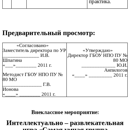
практика.
Предварительный просмотр:
«Согласовано»
Заместитель директора по УР
«Утверждаю»
______________ И.В.
Директор ГБОУ НПО ПУ №
Шпагина
80 МО
«___»________ 2011 г.
_____________ Ю.И.
Анпилогов
Методист ГБОУ НПО ПУ №
«____» _________ 2011 г.
80 МО
_______________ Г.В.
Ионова
«____» ________ 2011 г.
Внеклассное мероприятие:
Интеллектуально – развлекательная
игра «Самая умная группа