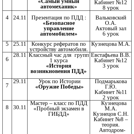
«Самый умный
Кабинет №12
автомеханик»
8 урок
4
24.11
Презентация по ПДД :
Вальковский
«Безопасное
О.А.
управление
Актовый зал
автомобилем»
6 урок
5
25.11
Конкурс рефератов по
Кузнецова М.А.
устройству автомобиля.
28.11
Классный час для групп
Евстафьева В.В.
6
1 курса
Кабинет №12
«История
3 урок
возникновения ПДД»
29.11
Урок по Истории
Подмарькова
7
«Оружие Победы»
Г.Ю.
Кабинет №11
2 урок
Мастер – класс по ПДД
Кузнецова
8
30.11
«Пробный экзамен в
М.А.
ГИБДД»
Кузнецов С.Н.
Кабинет №8 –
теория.
Автодром-