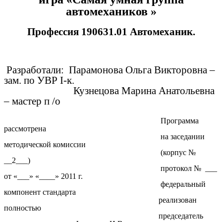
автомехаников »
Профессия 190631.01 Автомеханик.
Разработали: Парамонова Ольга Викторовна –
зам. по УВР I-к.
Кузнецова Марина Анатольевна
– мастер п /о
Программа
рассмотрена
на заседании
методической комиссии
(корпус №
__2___)
протокол № ___
от «___» «____» 2011 г.
федеральный
компонент стандарта
реализован
полностью
председатель