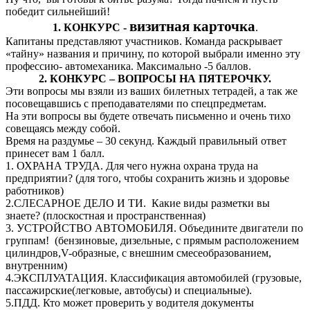
победит сильнейший!
визитная карточка
1. КОНКУРС -
.
Капитаны представляют участников. Команда раскрывает
«тайну» названия и причину, по которой выбрали именно эту
профессию- автомеханика. Максимально -5 баллов.
2. КОНКУРС – ВОПРОСЫ НА ПЯТЕРОЧКУ.
Эти вопросы мы взяли из ваших билетных тетрадей, а так же
посовещавшись с преподавателями по спецпредметам.
На эти вопросы вы будете отвечать письменно и очень тихо
совещаясь между собой.
Время на раздумье – 30 секунд. Каждый правильный ответ
принесет вам 1 балл.
1. ОХРАНА ТРУДА. Для чего нужна охрана труда на
предприятии? (для того, чтобы сохранить жизнь и здоровье
работников)
2.СЛЕСАРНОЕ ДЕЛО И ТИ. Какие виды разметки вы
знаете? (плоскостная и пространственная)
3. УСТРОЙСТВО АВТОМОБИЛЯ. Объедините двигатели по
группам! (бензиновые, дизельные, с прямым расположением
цилиндров,V-образные, с внешним смесеобразованием,
внутренним)
4.ЭКСПЛУАТАЦИЯ. Классификация автомобилей (грузовые,
пассажирские(легковые, автобусы) и специальные).
5.ПДД. Кто может проверить у водителя документы