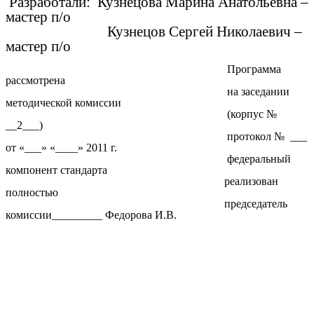
Разработали: Кузнецова Марина Анатольевна –
мастер п/о
Кузнецов Сергей Николаевич –
мастер п/о
Программа
рассмотрена
на заседании
методической комиссии
(корпус №
__2___)
протокол № ___
от «___» «____» 2011 г.
федеральный
компонент стандарта
реализован
полностью
председатель
комиссии_________ Федорова И.В.