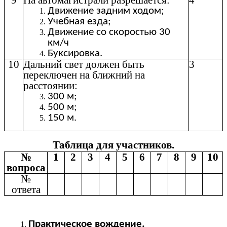
9
На автомагистрали разрешается:
4
Движение задним ходом;
Учебная езда;
Движение со скоростью 30
км/ч
Буксировка.
10
Дальний свет должен быть
3
переключен на ближний на
расстоянии:
300 м;
500 м;
150 м.
Таблица для участников.
№
1
2
3
4
5
6
7
8
9
10
вопроса
№
ответа
Практическое вождение.