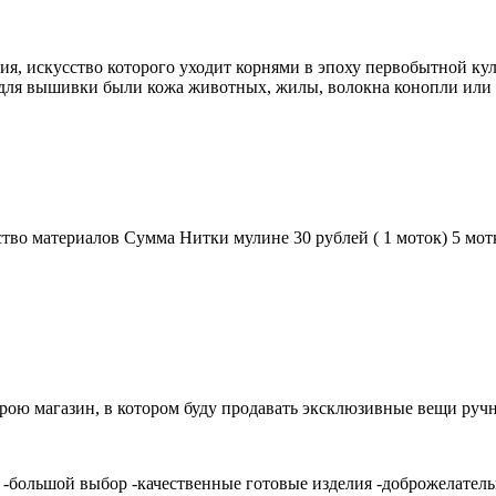
я, искусство которого уходит корнями в эпоху первобытной ку
для вышивки были кожа животных, жилы, волокна конопли или 
во материалов Сумма Нитки мулине 30 рублей ( 1 моток) 5 мотко
ткрою магазин, в котором буду продавать эксклюзивные вещи руч
-большой выбор -качественные готовые изделия -доброжелатель