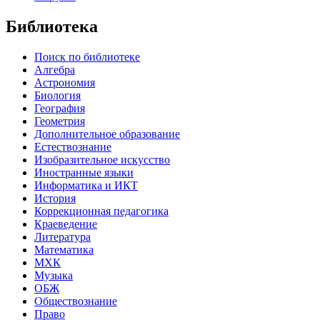
Библиотека
Поиск по библиотеке
Алгебра
Астрономия
Биология
География
Геометрия
Дополнительное образование
Естествознание
Изобразительное искусство
Иностранные языки
Информатика и ИКТ
История
Коррекционная педагогика
Краеведение
Литература
Математика
МХК
Музыка
ОБЖ
Обществознание
Право