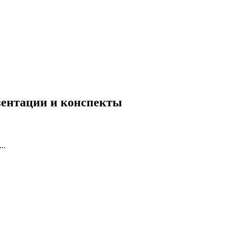
езентации и конспекты
..