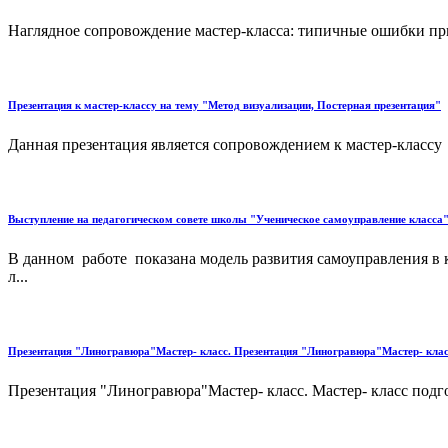
Наглядное сопровождение мастер-класса: типичные ошибки при 
Презентация к мастер-классу на тему "Метод визуализации, Постерная презентация"
Данная презентация является сопровождением к мастер-классу 
Выступление на педагогическом совете школы "Ученическое самоуправление класса
В данном работе показана модель развития самоуправления в 
л...
Презентация "Линогравюра"Мастер- класс. Презентация "Линогравюра"Мастер- класс.
Презентация "Линогравюра"Мастер- класс. Мастер- класс подго