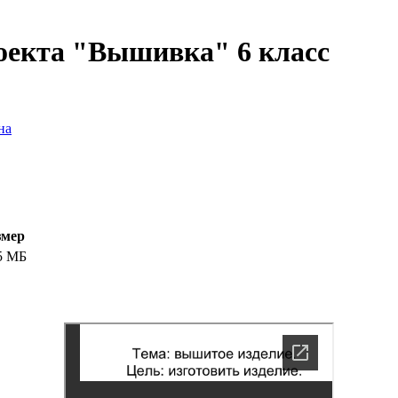
оекта "Вышивка" 6 класс
на
змер
5 МБ