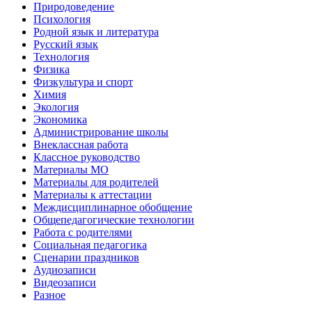
Природоведение
Психология
Родной язык и литература
Русский язык
Технология
Физика
Физкультура и спорт
Химия
Экология
Экономика
Администрирование школы
Внеклассная работа
Классное руководство
Материалы МО
Материалы для родителей
Материалы к аттестации
Междисциплинарное обобщение
Общепедагогические технологии
Работа с родителями
Социальная педагогика
Сценарии праздников
Аудиозаписи
Видеозаписи
Разное