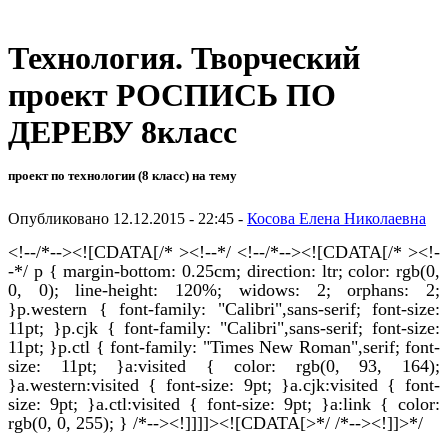
Технология. Творческий
проект РОСПИСЬ ПО
ДЕРЕВУ 8класс
проект по технологии (8 класс) на тему
Опубликовано 12.12.2015 - 22:45 -
Косова Елена Николаевна
<!--/*--><![CDATA[/* ><!--*/ <!--/*--><![CDATA[/* ><!-
-*/ p { margin-bottom: 0.25cm; direction: ltr; color: rgb(0,
0, 0); line-height: 120%; widows: 2; orphans: 2;
}p.western { font-family: "Calibri",sans-serif; font-size:
11pt; }p.cjk { font-family: "Calibri",sans-serif; font-size:
11pt; }p.ctl { font-family: "Times New Roman",serif; font-
size: 11pt; }a:visited { color: rgb(0, 93, 164);
}a.western:visited { font-size: 9pt; }a.cjk:visited { font-
size: 9pt; }a.ctl:visited { font-size: 9pt; }a:link { color:
rgb(0, 0, 255); } /*--><!]]]]><![CDATA[>*/ /*--><!]]>*/