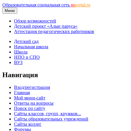
Образовательная социальная сеть
ns
portal.ru
Меню
Обзор возможностей
Детский проект «Алые паруса»
Аттестация педагогических работников
Детский сад
Начальная школа
Школа
НПО и СПО
ВУЗ
Навигация
Вход/регистрация
Главная
Мой мини-сайт
Ответы на вопросы
Поиск по сайту
Сайты классов, групп, кружков...
Сайты образовательных учреждений
Сайты коллег
Форумы