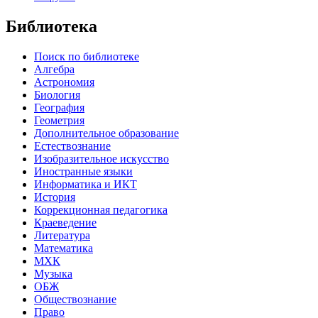
Библиотека
Поиск по библиотеке
Алгебра
Астрономия
Биология
География
Геометрия
Дополнительное образование
Естествознание
Изобразительное искусство
Иностранные языки
Информатика и ИКТ
История
Коррекционная педагогика
Краеведение
Литература
Математика
МХК
Музыка
ОБЖ
Обществознание
Право