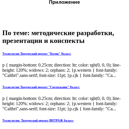
Приложение
По теме: методические разработки,
презентации и конспекты
Технология Творческий проект "Батик" 8класс
p { margin-bottom: 0.25cm; direction: ltr; color: rgb(0, 0, 0); line-
height: 120%; widows: 2; orphans: 2; }p.western { font-family:
"Calibri",sans-serif; font-size: 11pt; }p.cjk { font-family: "Ca...
Технология Творческий проект "Светильник" 8класс
p { margin-bottom: 0.25cm; direction: ltr; color: rgb(0, 0, 0); line-
height: 120%; widows: 2; orphans: 2; }p.western { font-family:
"Calibri",sans-serif; font-size: 11pt; }p.cjk { font-family: "Ca...
Технология. Творческий проект ВИТРАЖ 6класс