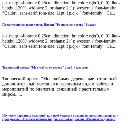
p { margin-bottom: 0.25cm; direction: ltr; color: rgb(0, 0, 0); line-
height: 120%; widows: 2; orphans: 2; }p.western { font-family:
"Calibri",sans-serif; font-size: 11pt; }p.cjk { font-family: "Ca...
Презентация по технологии. Проект "Роспись по дереву" 8класс
p { margin-bottom: 0.25cm; direction: ltr; color: rgb(0, 0, 0); line-
height: 120%; widows: 2; orphans: 2; }p.western { font-family:
"Calibri",sans-serif; font-size: 11pt; }p.cjk { font-family: "Ca...
Творческий проект "Мое любимое дерево" для 6-х классов
Творческий проект "Мое любимое дерево" дает отличный
дополнительный материал к различным видам работы и
мероприятий по биологии, связанный с растительным
миром......
Изучение народных традиций, как необходимое условие воспитания патриота и
гражданина. Из опыта работы творческого объединения «Роспись по дереву»