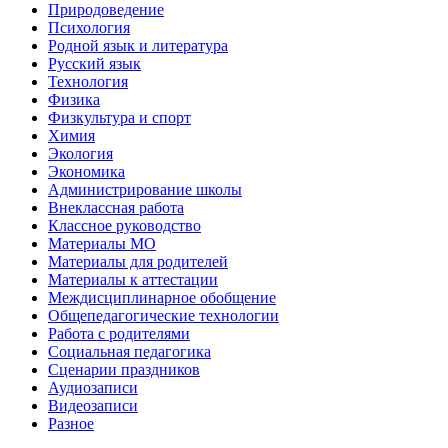
Природоведение
Психология
Родной язык и литература
Русский язык
Технология
Физика
Физкультура и спорт
Химия
Экология
Экономика
Администрирование школы
Внеклассная работа
Классное руководство
Материалы МО
Материалы для родителей
Материалы к аттестации
Междисциплинарное обобщение
Общепедагогические технологии
Работа с родителями
Социальная педагогика
Сценарии праздников
Аудиозаписи
Видеозаписи
Разное