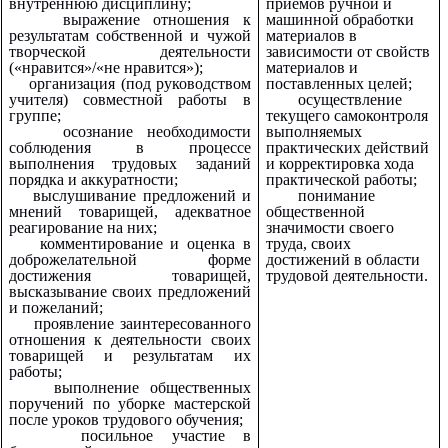
внутреннюю дисциплину;
приемов ручной и
выражение отношения к
машинной обработки
результатам собственной и чужой
материалов в
творческой деятельности
зависимости от свойств
(«нравится»/«не нравится»);
материалов и
организация (под руководством
поставленных целей;
учителя) совместной работы в
осуществление
группе;
текущего самоконтроля
осознание необходимости
выполняемых
соблюдения в процессе
практических действий
выполнения трудовых заданий
и корректировка хода
порядка и аккуратности;
практической работы;
выслушивание предложений и
понимание
мнений товарищей, адекватное
общественной
реагирование на них;
значимости своего
комментирование и оценка в
труда, своих
доброжелательной форме
достижений в области
достижения товарищей,
трудовой деятельности.
высказывание своих предложений
и пожеланий;
проявление заинтересованного
отношения к деятельности своих
товарищей и результатам их
работы;
выполнение общественных
поручений по уборке мастерской
после уроков трудового обучения;
посильное участие в