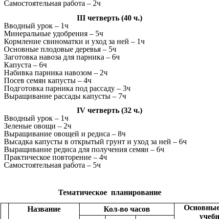
Самостоятельная работа – 2ч
III четверть (40 ч.)
Вводный урок – 1ч
Минеральные удобрения – 5ч
Кормление свиноматки и уход за ней – 1ч
Основные плодовые деревья – 5ч
Заготовка навоза для парника – 6ч
Капуста – 6ч
Набивка парника навозом – 2ч
Посев семян капусты – 4ч
Подготовка парника под рассаду – 3ч
Выращивание рассады капусты – 7ч
IV четверть (32 ч.)
Вводный урок – 1ч
Зеленые овощи – 2ч
Выращивание овощей и редиса – 8ч
Высадка капусты в открытый грунт и уход за ней – 6ч
Выращивание редиса для получения семян – 6ч
Практическое повторение – 4ч
Самостоятельная работа – 5ч
Тематическое планирование
Основны
Название
Кол-во часов
учеб