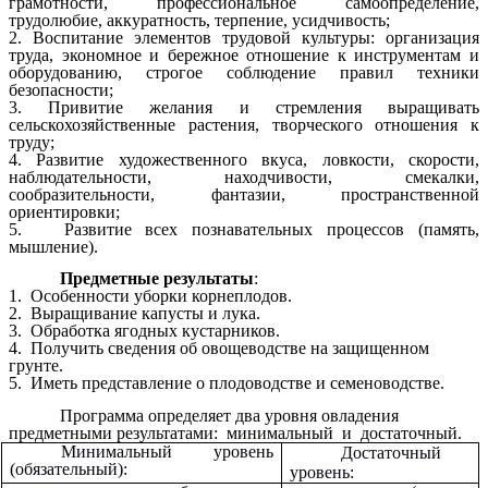
грамотности, профессиональное самоопределение,
трудолюбие, аккуратность, терпение, усидчивость;
2. Воспитание элементов трудовой культуры: организация
труда, экономное и бережное отношение к инструментам и
оборудованию, строгое соблюдение правил техники
безопасности;
3. Привитие желания и стремления выращивать
сельскохозяйственные растения, творческого отношения к
труду;
4. Развитие художественного вкуса, ловкости, скорости,
наблюдательности, находчивости, смекалки,
сообразительности, фантазии, пространственной
ориентировки;
5. Развитие всех познавательных процессов (память,
мышление).
Предметные результаты
:
1. Особенности уборки корнеплодов.
2. Выращивание капусты и лука.
3. Обработка ягодных кустарников.
4. Получить сведения об овощеводстве на защищенном
грунте.
5. Иметь представление о плодоводстве и семеноводстве.
Программа определяет два уровня овладения
предметными результатами: минимальный и достаточный.
Минимальный уровень
Достаточный
(обязательный):
уровень: