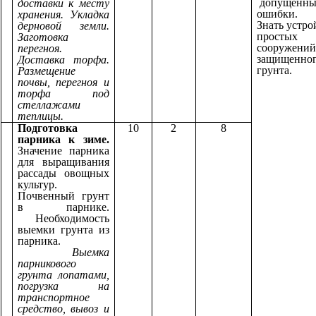
допущенны
доставки к месту
ошибки.
хранения. Укладка
Знать устро
дерновой земли.
простых
Заготовка
сооружений
перегноя.
защищенно
Доставка торфа.
грунта.
Размещение
почвы, перегноя и
торфа под
стеллажами
теплицы.
Подготовка
10
2
8
парника к зиме.
Значение парника
для выращивания
рассады овощных
культур.
Почвенный грунт
в парнике.
Необходимость
выемки грунта из
парника.
Выемка
парникового
грунта лопатами,
погрузка на
транспортное
средство, вывоз и