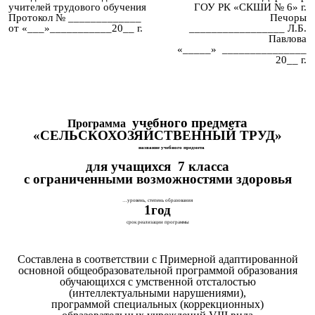
учителей трудового обучения
ГОУ РК «СКШИ № 6» г.
Протокол № _____________
Печоры
от «___»___________20__ г.
_________________ Л.Б.
Павлова
«_____» _______________
20__ г.
учебного предмета
Программа
«СЕЛЬСКОХОЗЯЙСТВЕННЫЙ ТРУД»
название учебного предмета
для учащихся 7 класса
с ограниченными возможностями здоровья
…уровень, степень образования
1год
срок реализации программы
Составлена в соответствии с Примерной адаптированной
основной общеобразовательной программой образования
обучающихся с умственной отсталостью
(интеллектуальными нарушениями),
программой специальных (коррекционных)