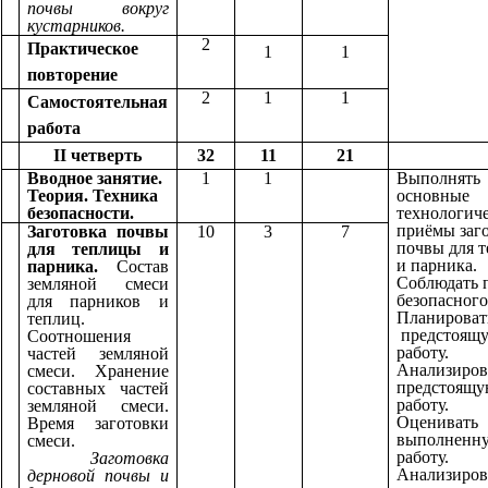
почвы вокруг
кустарников.
2
Практическое
1
1
повторение
2
1
1
Самостоятельная
работа
II четверть
32
11
21
Вводное занятие.
1
1
Выполнять
Теория. Техника
основные
безопасности.
технологич
приёмы
заг
Заготовка почвы
10
3
7
почвы для 
для теплицы и
и парника.
парника.
Состав
Соблюдать 
земляной смеси
безопасного
для парников и
Планироват
теплиц.
предстоящ
Соотношения
работу.
частей земляной
Анализиров
смеси. Хранение
предстоящ
составных частей
работу.
земляной смеси.
Оценивать
Время заготовки
выполненн
смеси.
работу.
Заготовка
Анализиров
дерновой почвы и