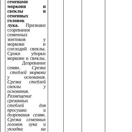
семенами
моркови и
свеклы и
семенных
головок
лука.
Признаки
созревания
семенных
зонтиков у
моркови и
соплодий свеклы.
Сроки уборки
моркови и свеклы.
Дозревание
семян.
Срезка
стеблей моркови
у основания.
Срезка стеблей
свеклы у
основания.
Размещение
срезанных
стеблей для
просушки и
дозревания семян.
Срезка семенных
головок лука и
укладка на