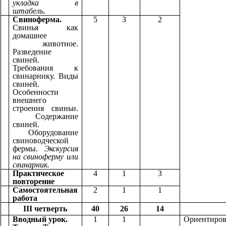
укладка в
штабель.
Свиноферма.
5
3
2
Свинья как
домашнее
животное.
Разведение
свиней.
Требования к
свинарнику. Виды
свиней.
Особенности
внешнего
строения свиньи.
Содержание
свиней.
Оборудование
свиноводческой
фермы.
Экскурсия
на свиноферму или
свинарник.
Практическое
4
1
3
повторение
Самостоятельная
2
1
1
работа
III четверть
40
26
14
Вводный урок.
1
1
Ориентиров