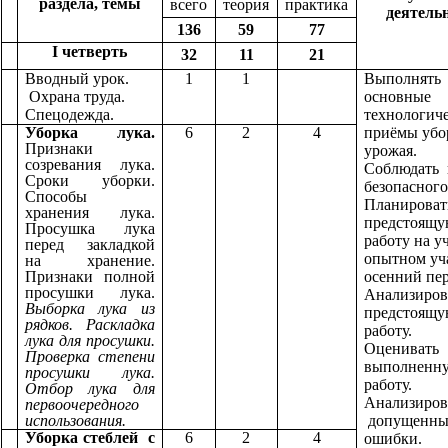
раздела, темы
всего
теория
практика
деятель
136
59
77
I четверть
32
11
21
Вводный урок.
1
1
Выполнять
Охрана труда.
основные
Спецодежда.
технологич
Уборка лука.
6
2
4
приёмы убо
Признаки
урожая.
созревания лука.
Соблюдать 
Сроки уборки.
безопасного
Способы
Планирова
хранения лука.
предстоящ
Просушка лука
работу на у
перед закладкой
опытном уч
на хранение.
Признаки полной
осенний пе
просушки лука.
Анализиров
Выборка лука из
предстоящ
рядков. Раскладка
работу.
лука для просушки.
Оценивать
Проверка степени
выполненн
просушки лука.
работу.
Отбор лука для
Анализиров
первоочередного
использования.
допущенны
Уборка стеблей с
6
2
4
ошибки.