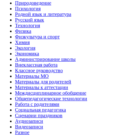
Природоведение
Психология
Родной язык и литература
Русский язык
Технология
Физика
Физкультура и спорт
Химия
Экология
Экономика
Администрирование школы
Внеклассная работа
Классное руководство
Материалы МО
Материалы для родителей
Материалы к аттестации
Междисциплинарное обобщение
Общепедагогические технологии
Работа с родителями
Социальная педагогика
Сценарии праздников
Аудиозаписи
Видеозаписи
Разное