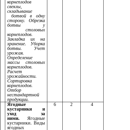
корнеплодов
свеклы,
складывание
ботвой в одну
сторону. Обрезка
ботвы у
столовых
корнеплодов.
Закладка их на
хранение. Уборка
ботвы. Учет
урожая.
Определение
массы столовых
корнеплодов.
Расчет
урожайности.
Сортировка
корнеплодов.
Отбор
нестандартной
продукции.
Ягодные
6
2
4
кустарники и
уход за
ними.
Ягодные
кустарники. Виды
ягодных