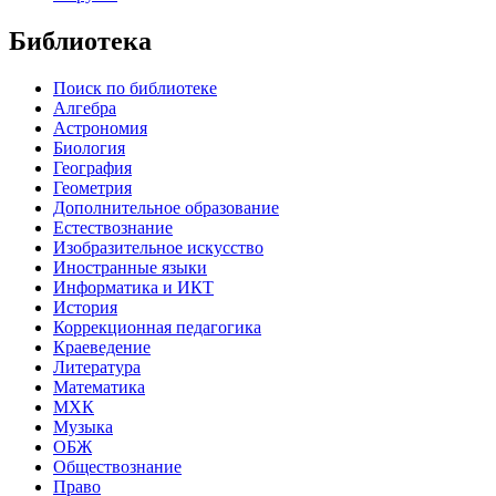
Библиотека
Поиск по библиотеке
Алгебра
Астрономия
Биология
География
Геометрия
Дополнительное образование
Естествознание
Изобразительное искусство
Иностранные языки
Информатика и ИКТ
История
Коррекционная педагогика
Краеведение
Литература
Математика
МХК
Музыка
ОБЖ
Обществознание
Право