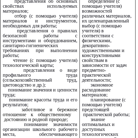
представления об основных
определение (с
свойствах используемых
помощью учителя)
материалов;
возможностей
отбор (с помощью учителя)
различных материалов,
материалов и инструментов,
их целенаправленный
необходимых для работы;
выбор (с помощью
представления о правилах
учителя) в
безопасной работы с
соответствии с
инструментами и оборудованием,
физическими,
санитарно-гигиенических
декоративно-
требованиях при выполнении
художественными и
работы;
конструктивными
чтение (с помощью учителя)
свойствам в
технологической карты;
зависимости от задач
представления о виде
предметно-
профильного труда
практической
(сельскохозяйственный труд,
деятельности;
цветоводство и др.);
экономное
понимание значения и ценности
расходование
труда;
материалов;
понимание красоты труда и его
планирование (с
результатов;
помощью учителя)
заботливое и бережное
предстоящей
отношение к общественному
практической работы;
достоянию и родной природе;
знание
понимание значимости
оптимальных и
организации школьного рабочего
доступных
места, обеспечивающего
технологических