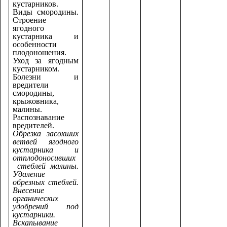
кустарников.
Виды смородины.
Строение
ягодного
кустарника и
особенности
плодоношения.
Уход за ягодным
кустарником.
Болезни и
вредители
смородины,
крыжовника,
малины.
Распознавание
вредителей.
Обрезка засохших
ветвей ягодного
кустарника и
отплодоносивших
стеблей малины.
Удаление
обрезных стеблей.
Внесение
органических
удобрений под
кустарники.
Вскапывание