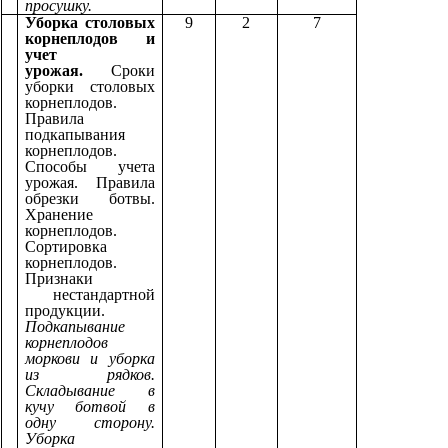
просушку.
Уборка столовых
9
2
7
корнеплодов и
учет
урожая.
Сроки
уборки столовых
корнеплодов.
Правила
подкапывания
корнеплодов.
Способы учета
урожая. Правила
обрезки ботвы.
Хранение
корнеплодов.
Сортировка
корнеплодов.
Признаки
нестандартной
продукции.
Подкапывание
корнеплодов
моркови и уборка
из рядков.
Складывание в
кучу ботвой в
одну сторону.
Уборка