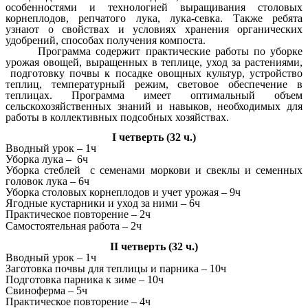
особенностями и технологией выращивания столовых
корнеплодов, репчатого лука, лука-севка. Также ребята
узнают о свойствах и условиях хранения органических
удобрений, способах получения компоста.
Программа содержит практические работы по уборке
урожая овощей, выращенных в теплице, уход за растениями,
подготовку почвы к посадке овощных культур, устройство
теплиц, температурный режим, световое обеспечение в
теплицах. Программа имеет оптимальный объем
сельскохозяйственных знаний и навыков, необходимых для
работы в коллективных подсобных хозяйствах.
I четверть (32 ч.)
Вводный урок – 1ч
Уборка лука – 6ч
Уборка стеблей с семенами моркови и свеклы и семенных
головок лука – 6ч
Уборка столовых корнеплодов и учет урожая – 9ч
Ягодные кустарники и уход за ними – 6ч
Практическое повторение – 2ч
Самостоятельная работа – 2ч
II четверть (32 ч.)
Вводный урок – 1ч
Заготовка почвы для теплицы и парника – 10ч
Подготовка парника к зиме – 10ч
Свиноферма – 5ч
Практическое повторение – 4ч