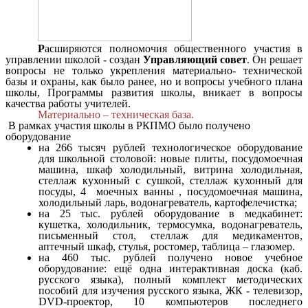
Р
асширяются полномочия общественного участия в
управлении школой - создан
Управляющий совет
. Он решает
вопросы не только укрепления материально- технической
базы и охраны, как было ранее, но и вопросы учебного плана
школы, Программы развития школы, вникает в вопросы
качества работы учителей.
Материально – техническая база.
В рамках участия школы в РКПМО было получено
оборудование
на 266 тысяч рублей технологическое оборудование
для школьной столовой: новые плиты, посудомоечная
машина, шкаф холодильный, витрина холодильная,
стеллаж кухонный с сушкой, стеллаж кухонный для
посуды, 4 моечных ванны , посудомоечная машина,
холодильный ларь, водонагреватель, картофелечистка;
на 25 тыс. рублей оборудование в медкабинет:
кушетка, холодильник, термосумка, водонагреватель,
письменный стол, стеллаж для медикаментов,
аптечный шкаф, стулья, ростомер, таблица – глазомер.
на 460 тыс. рублей получено новое учебное
оборудование: ещё одна интерактивная доска (каб.
русского языка), полный комплект методических
пособий для изучения русского языка, ЖК - телевизор,
DVD-проектор, 10 компьютеров последнего