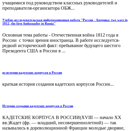
учащимися под руководством классных руководителей и
преподавателя-организатора ОБЖ...
Учебно-исследовательская информационная работа "Россия - Америка: two wars in
1812, the first Ambassador in Russia"
Основная тема работы - Отечественная война 1812 года в
России с точки зрения иностранца. В работе исследуется­
редкий историческ­ий факт: пребывание­ будущего шестого
Президента­ США в России в ...
из истории кадетских корпусов в России
краткая история создания кадетских корпусов России...
История создания кадетских корпусов в России
КАДЕТСКИЕ КОРПУСА В РОССИИ(XVIII — начало XX
вв.)Кадет (фр. — младший, несовершеннолетний) — так
назывались в дореволюционной Франции молодые дворяне,