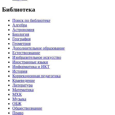
Библиотека
Поиск по библиотеке
Алгебра
Астрономия
Биология
География
Геометрия
Дополнительное образование
Естествознание
Изобразительное искусство
Иностранные языки
Информатика и ИКТ
История
Коррекционная педагогика
Краеведение
Литература
Математика
МХК
Музыка
ОБЖ
Обществознание
Право