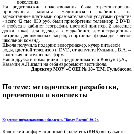
поколения.
На родительские пожертвования была отремонтирована
процедурная комната медицинского кабинета; на
заработанные платными образовательными услугами средства
- всего 42 тыс. 830 руб. были приобретены телевизор, 2 DVD,
4 глобуса в кабинет географии, цветной принтер, 2 классные
доски, шкаф для одежды в медкабинет, демонстрационная
витрина для школьных наград, спортивная форма для членов
школьной команд.
Школа получила подарки: велотренажёр, кулер питьевой
воды, цветной телевизор и DVD, от депутата Кузьмина В.А. –
кадетская повседневная форма.
Наши друзья и помощники - предприниматели Ковтун Д.А.,
Казьмин А.П.взяли на себя евроремонт вестибюля.
Директор МОУ «СОШ № 18» Т.М. Гульбасова
По теме: методические разработки,
презентации и конспекты
Кадетский информационный бюллетень "Виват, Россия" 2010г.
Кадетский информационный бюллетень (КИБ) выпускается