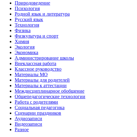
Природоведение
Психология
Родной язык и литература
Русский язык
Технология
Физика
Физкультура и спорт
Химия
Экология
Экономика
Администрирование школы
Внеклассная работа
Классное руководство
Материалы МО
Материалы для родителей
Материалы к аттестации
Междисциплинарное обобщение
Общепедагогические технологии
Работа с родителями
Социальная педагогика
Сценарии праздников
Аудиозаписи
Видеозаписи
Разное