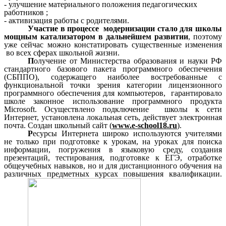
- улучшение материального положения педагогических
работников ;
- активизация работы с родителями.
Участие в процессе модернизации стало для школы
мощным катализатором в дальнейшем развитии
, поэтому
уже сейчас можно констатировать существенные изменения
во всех сферах школьной жизни.
П
олучение от Министерства образования и науки РФ
стандартного базового пакета программного обеспечения
(СБППО), содержащего наиболее востребованные с
функциональной точки зрения категории лицензионного
программного обеспечения для компьютеров, гарантировало
школе законное использование программного продукта
Мicrosoft. Осуществлено подключение школы к сети
Интернет, установлена локальная сеть, действует электронная
почта. Создан школьный сайт (
www.e-school18.ru
).
Р
есурсы Интернета широко используются учителями
не только при подготовке к урокам, на уроках для поиска
информации, погружения в языковую среду, создания
презентаций, тестирования, подготовке к ЕГЭ, отработке
общеучебных навыков, но и для дистанционного обучения на
различных предметных курсах повышения квалификации.