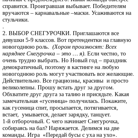
справится. Проигравшая выбывает. Победителям
вручаются – карнавальные –маски. Усаживаются на
стульчики.
.
2. ВЫБОР СНЕГУРОЧКИ. Приглашаются все
девушки 5-9 классов. Вот претендентки на главную
новогоднюю роль.
(Хором произносят: Всех
наряднее Снегурочка – это … я)
. Если честно, то
очень трудно выбрать. Но Новый год – праздник
демократичный, поэтому в кастинге на любую
новогоднюю роль могут участвовать все желающие.
Действительно. Все грациозны, красивы и просто
великолепны. Прошу встать друг за другом.
Обхватите друг друга за талию и присядьте. Какая
замечательная «гусеница» получилась. Покажите,
как гусеница спит, просыпается, потягивается,
встает, умывается, делает зарядку, танцует.
1-й отборочный. С чего начинает Снегурочка,
собираясь на бал? Наряжается. Делимся на две
команды. Игра «Передай бусы с уха на ухо».