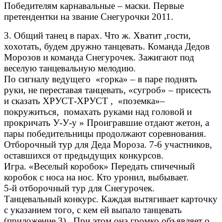
Победителям карнавальные – маски. Первые
претендентки на звание Снегурочки 2011.
3. Общий танец в парах. Что ж. Хватит ,гости,
хохотать, будем дружно танцевать. Команда Дедов
Морозов и команда Снегурочек. Зажигают под
веселую танцевальную мелодию.
По сигналу ведущего «горка» – в паре поднять
руки, не переставая танцевать, «сугроб» – присесть
и сказать ХРУСТ-ХРУСТ , «поземка»–
покружиться, помахать руками над головой и
прокричать У-У-у » Проигравшие отдают жетон, а
пары победительницы продолжают соревнования.
Отборочный тур для Деда Мороза. 7-6 участников,
оставшихся от предыдущих конкурсов.
Игра. «Веселый коробок» Передать спичечный
коробок с носа на нос. Кто уронил, выбывает.
5-й отборочный тур для Снегурочек.
Танцевальный конкурс. Каждая вытягивает карточку
с указанием того, с кем ей выпало танцевать
(приложение 3). При этом она громко объявляет о