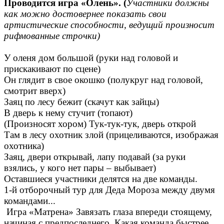
Проводится игра «Олень». (
Участники должны
как можно достовернее показать свои
артистические способности, ведущий произносит
рифмованные строчки)
У оленя дом большой (руки над головой и
прискакивают по сцене)
Он глядит в свое окошко (полукруг над головой,
смотрит вверх)
Заяц по лесу бежит (скачут как зайцы)
В дверь к нему стучит (топают)
(Произносят хором) Тук-тук-тук, дверь открой
Там в лесу охотник злой (прицеливаются, изображая
охотника)
Заяц, двери открывай, лапу подавай (за руки
взялись, у кого нет пары – выбывает)
Оставшиеся участники делятся на две команды.
1-й отборочный тур для Деда Мороза между двумя
командами...
Игра «Матрена» Завязать глаза впереди стоящему,
начиная с предпоследнего. Какая команда быстрее