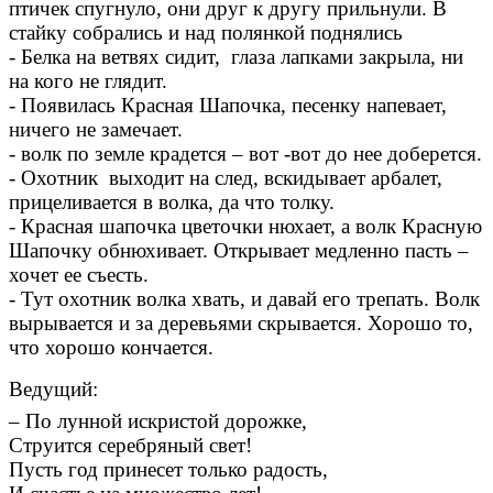
птичек спугнуло, они друг к другу прильнули. В
стайку собрались и над полянкой поднялись
- Белка на ветвях сидит, глаза лапками закрыла, ни
на кого не глядит.
- Появилась Красная Шапочка, песенку напевает,
ничего не замечает.
- волк по земле крадется – вот -вот до нее доберется.
- Охотник выходит на след, вскидывает арбалет,
прицеливается в волка, да что толку.
- Красная шапочка цветочки нюхает, а волк Красную
Шапочку обнюхивает. Открывает медленно пасть –
хочет ее съесть.
- Тут охотник волка хвать, и давай его трепать. Волк
вырывается и за деревьями скрывается. Хорошо то,
что хорошо кончается.
Ведущий:
– По лунной искристой дорожке,
Струится серебряный свет!
Пусть год принесет только радость,