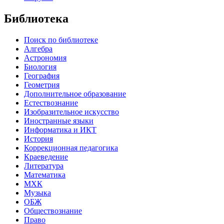
Библиотека
Поиск по библиотеке
Алгебра
Астрономия
Биология
География
Геометрия
Дополнительное образование
Естествознание
Изобразительное искусство
Иностранные языки
Информатика и ИКТ
История
Коррекционная педагогика
Краеведение
Литература
Математика
МХК
Музыка
ОБЖ
Обществознание
Право