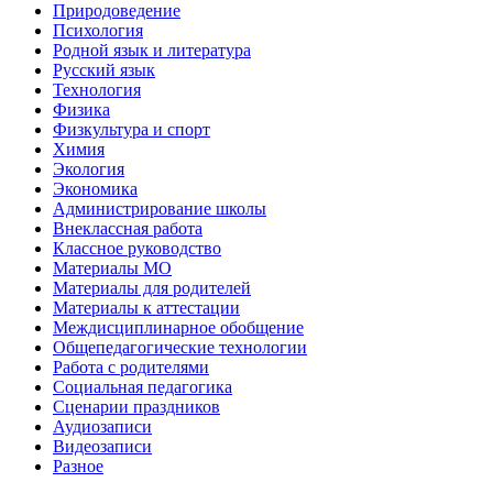
Природоведение
Психология
Родной язык и литература
Русский язык
Технология
Физика
Физкультура и спорт
Химия
Экология
Экономика
Администрирование школы
Внеклассная работа
Классное руководство
Материалы МО
Материалы для родителей
Материалы к аттестации
Междисциплинарное обобщение
Общепедагогические технологии
Работа с родителями
Социальная педагогика
Сценарии праздников
Аудиозаписи
Видеозаписи
Разное