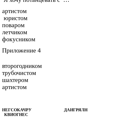
артистом
юристом
поваром
летчиком
фокусником
Приложение 4
второгодником
трубочистом
шахтером
артистом
НЕГСОКАЧРУ
ДАИГРЯЛН
КВИОГНЕС