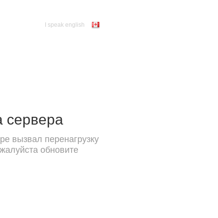
I speak english
а сервера
ре вызвал перенагрузку
ожалуйста обновите