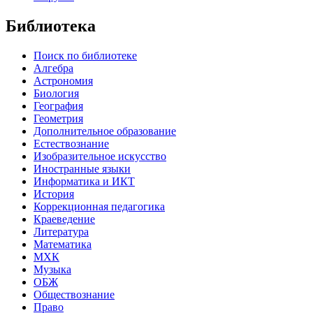
Библиотека
Поиск по библиотеке
Алгебра
Астрономия
Биология
География
Геометрия
Дополнительное образование
Естествознание
Изобразительное искусство
Иностранные языки
Информатика и ИКТ
История
Коррекционная педагогика
Краеведение
Литература
Математика
МХК
Музыка
ОБЖ
Обществознание
Право