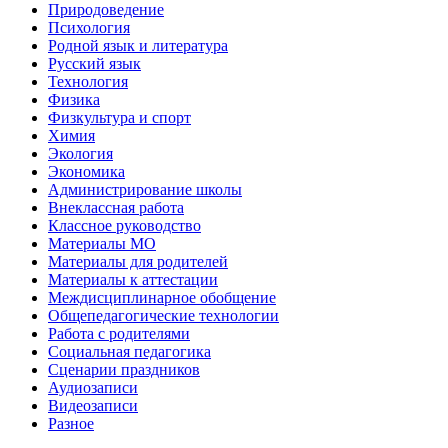
Природоведение
Психология
Родной язык и литература
Русский язык
Технология
Физика
Физкультура и спорт
Химия
Экология
Экономика
Администрирование школы
Внеклассная работа
Классное руководство
Материалы МО
Материалы для родителей
Материалы к аттестации
Междисциплинарное обобщение
Общепедагогические технологии
Работа с родителями
Социальная педагогика
Сценарии праздников
Аудиозаписи
Видеозаписи
Разное