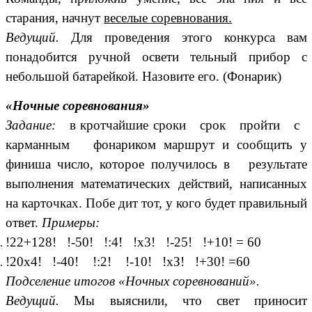
старания, начнут
веселые соревнования.
Ведущий.
Для проведения этого конкурса вам
понадобится ручной освети тельный прибор с
небольшой батарейкой. Назовите его. (Фонарик)
«Ночные соревнования»
Задание:
в кротчайшие сроки срок пройти с
карманным фонариком маршрут и сообщить у
финиша число, которое получилось в результате
выполнения математических действий, написанных
на карточках. Побе дит тот, у кого будет правильный
ответ.
Примеры:
!22+128! !-50! !:4! !x3! !-25! !+10! = 60
!20х4! !-40! !:2! !-10! !хЗ! !+30! =60
Подселение итогов «Ночных соревнований».
Ведущий.
Мы выяснили, что свет приносит