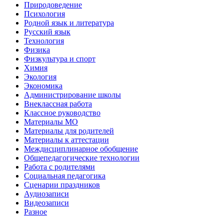
Природоведение
Психология
Родной язык и литература
Русский язык
Технология
Физика
Физкультура и спорт
Химия
Экология
Экономика
Администрирование школы
Внеклассная работа
Классное руководство
Материалы МО
Материалы для родителей
Материалы к аттестации
Междисциплинарное обобщение
Общепедагогические технологии
Работа с родителями
Социальная педагогика
Сценарии праздников
Аудиозаписи
Видеозаписи
Разное