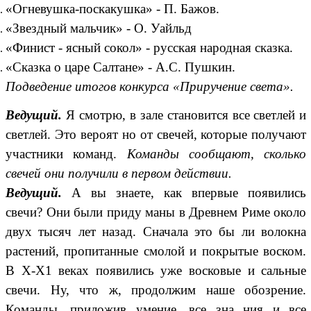
«Огневушка-поскакушка» - П. Бажов.
«Звездный мальчик» - О. Уайльд
«Финист - ясный сокол» - русская народная сказка.
«Сказка о царе Салтане» - А.С. Пушкин.
Подведение итогов конкурса «Приручение света».
Ведущий.
Я смотрю, в зале становится все светлей и
светлей. Это вероят но от свечей, которые получают
участники команд.
Команды сообщают, сколько
свечей они получили в первом действии.
Ведущий.
А вы знаете, как впервые появились
свечи? Они были приду маны в Древнем Риме около
двух тысяч лет назад. Сначала это бы ли волокна
растений, пропитанные смолой и покрытые воском.
В Х-Х1 веках появились уже восковые и сальные
свечи. Ну, что ж, продолжим наше обозрение.
Команды, приложив умение, все зна ния и все