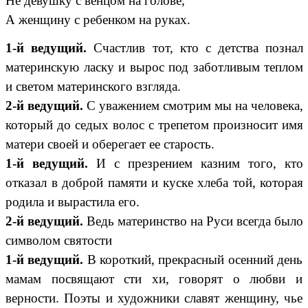
Не девушку с венцом на голове,
А женщину с ребенком на руках.
1-й ведущий.
Счастлив тот, кто с детства познал
материнскую ласку и вырос под заботливым теплом
и светом материнского взгляда.
2-й ведущий.
С уважением смотрим мы на человека,
который до седых волос с трепетом произносит имя
матери своей и оберегает ее старость.
1-й ведущий.
И с презрением казним того, кто
отказал в доброй памяти и куске хлеба той, которая
родила и вырастила его.
2-й ведущий.
Ведь материнство на Руси всегда было
символом святости
1-й ведущий.
В короткий, прекрасный осенний день
мамам посвящают сти хи, говорят о любви и
верности. Поэты и художники славят женщину, чье