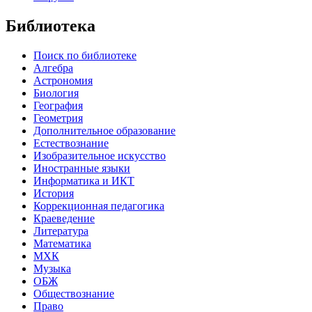
Библиотека
Поиск по библиотеке
Алгебра
Астрономия
Биология
География
Геометрия
Дополнительное образование
Естествознание
Изобразительное искусство
Иностранные языки
Информатика и ИКТ
История
Коррекционная педагогика
Краеведение
Литература
Математика
МХК
Музыка
ОБЖ
Обществознание
Право