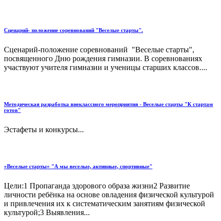
Сценарий- положение соревнований "Веселые старты".
Сценарий-положение соревнований "Веселые старты",
посвященного Дню рождения гимназии. В соревнованиях
участвуют учителя гимназии и ученицы старших классов....
Методическая разработка внеклассного мероприятия - Веселые старты "К стартам
готов"
Эстафеты и конкурсы...
«Веселые старты» "А мы веселые, активные, спортивные"
Цели:1 Пропаганда здорового образа жизни2 Развитие
личности ребёнка на основе овладения физической культурой
и привлечения их к систематическим занятиям физической
культурой;3 Выявления...