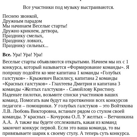
Все участники под музыку выстраиваются.
Песнею звонкой,
Дружным парадом
Мы начинаем Веселые старты!
Дружно крикнем, детвора,
Празднику смелых,
Празднику ловких,
Празднику сильных...
Все.
Ура! Ура! Ура!
Веселые старты объявляются открытыми. Начнем мы их с 1
конкурса, который называется «Формирование команды». Я
попрошу подойти ко мне капитана 1 команды «Голубых
галстуков» - Крыжевич Василису, капитана 2 команды
«Красных галстуков» - Глахтеева Дмитрия и капитана 3
команды «Желтых галстуков» - Самойлову Кристину.
Наденьте пилотки, возьмите списки участников ваших
команд. Помогать вам будут на протяжении всех конкурсов
педагоги – помощники. У голубых галстуков – это Войтяхова
Л.В. Любовь Викторовна, встаньте рядом со стулом своей
команды. У красных – Кочурова О.Л. У желтых – Ветчинкина
А.А. А также вы будете отслеживать, какая из команд
закончит конкурс первой. Если это ваша команда, то вы
привязываете шарик к своему стулу. А теперь суть конкурса.