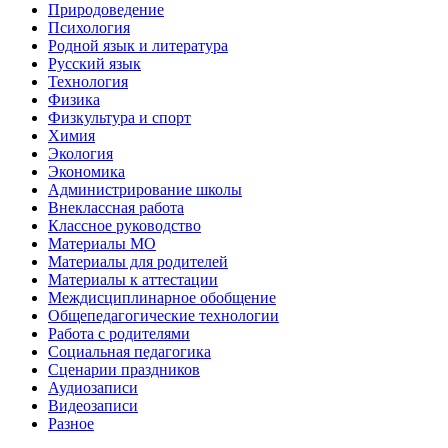
Природоведение
Психология
Родной язык и литература
Русский язык
Технология
Физика
Физкультура и спорт
Химия
Экология
Экономика
Администрирование школы
Внеклассная работа
Классное руководство
Материалы МО
Материалы для родителей
Материалы к аттестации
Междисциплинарное обобщение
Общепедагогические технологии
Работа с родителями
Социальная педагогика
Сценарии праздников
Аудиозаписи
Видеозаписи
Разное