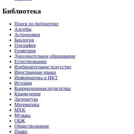
Библиотека
Поиск по библиотеке
Алгебра
Астрономия
Биология
География
Геометрия
Дополнительное образование
Естествознание
Изобразительное искусство
Иностранные языки
Информатика и ИКТ
История
Коррекционная педагогика
Краеведение
Литература
Математика
МХК
Музыка
ОБЖ
Обществознание
Право