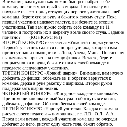
Внимание, вам нужно как можно быстрее набрать себе
команду по списку, который я вам дала. По сигналу вы
находите из всех присутствующих первого участника вашей
команды, берете его за руку и бежите к своему стулу. Пока
первый участник надевает галстук, вы бежите за вторым
участником. Так вам нужно собрать себе команду из 11
человек и построить их в шеренгу возле своего стула. Задание
понятно? (КОНКУРС №1)
ВТОРОЙ КОНКУРС называется «Ушастый попрыгунчик».
Первый участник садится на попрыгунчика, которого вам
принесут наши помощники - Лена, Алена, Миша. По сигналу
вы начинаете прыгать на нем до фишки. Встаете, берете
попрыгунчика в руки, бежите с ним к своей команде и
передаете следующему участнику.
ТРЕТИЙ КОНКУРС «Ловкий шарик». Внимание, вам нужно
добежать до фишки, оббежать ее и обратно вернуться к
команде, держа в руке ракетку с шариком. Второй рукой
поддерживать шарик нельзя.
ЧЕТВЕРТЫЙ КОНКУРС «Фигурное вождение клюшкой».
При помощи клюшки и шайбы нужно обогнуть все кегли,
добежать до фишки. Обратно бегом к своей команде.
ПЯТЫЙ КОНКУРС «Нарисуй учителя». Каждая из команд
рисует своего педагога – помощника, т.е. Л.В., О.Л., А.А.
Перед вами ватман, каждый участник команды по очереди
добегает до него, рисует одну часть тела, бежит обратно,