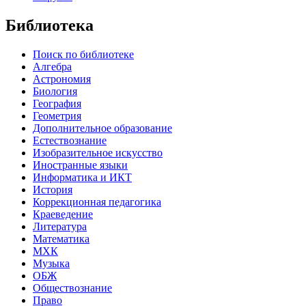
Библиотека
Поиск по библиотеке
Алгебра
Астрономия
Биология
География
Геометрия
Дополнительное образование
Естествознание
Изобразительное искусство
Иностранные языки
Информатика и ИКТ
История
Коррекционная педагогика
Краеведение
Литература
Математика
МХК
Музыка
ОБЖ
Обществознание
Право