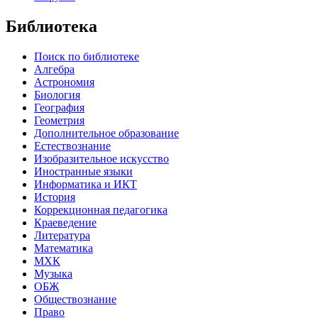
Библиотека
Поиск по библиотеке
Алгебра
Астрономия
Биология
География
Геометрия
Дополнительное образование
Естествознание
Изобразительное искусство
Иностранные языки
Информатика и ИКТ
История
Коррекционная педагогика
Краеведение
Литература
Математика
МХК
Музыка
ОБЖ
Обществознание
Право