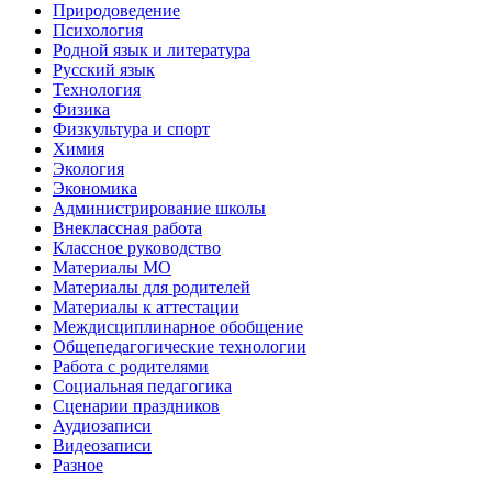
Природоведение
Психология
Родной язык и литература
Русский язык
Технология
Физика
Физкультура и спорт
Химия
Экология
Экономика
Администрирование школы
Внеклассная работа
Классное руководство
Материалы МО
Материалы для родителей
Материалы к аттестации
Междисциплинарное обобщение
Общепедагогические технологии
Работа с родителями
Социальная педагогика
Сценарии праздников
Аудиозаписи
Видеозаписи
Разное