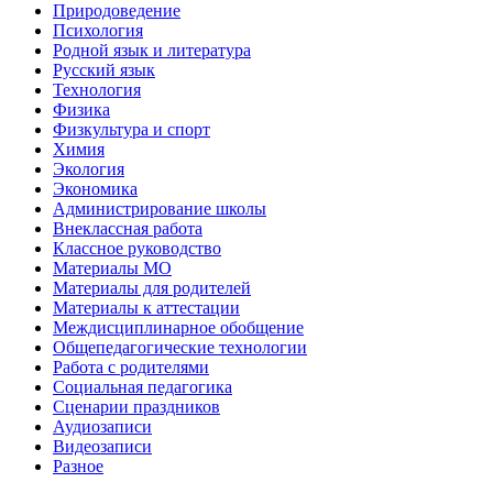
Природоведение
Психология
Родной язык и литература
Русский язык
Технология
Физика
Физкультура и спорт
Химия
Экология
Экономика
Администрирование школы
Внеклассная работа
Классное руководство
Материалы МО
Материалы для родителей
Материалы к аттестации
Междисциплинарное обобщение
Общепедагогические технологии
Работа с родителями
Социальная педагогика
Сценарии праздников
Аудиозаписи
Видеозаписи
Разное