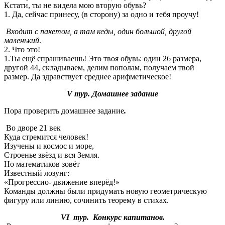
Кстати, ты не видела мою вторую обувь?
1. Да, сейчас принесу, (в сторону) за одно и тебя проучу!
Входит с пакетом, а там кеды, один большой, другой
маленький
.
2. Что это!
1.Ты ещё спрашиваешь! Это твоя обувь: один 26 размера,
другой 44, складываем, делим пополам, получаем твой
размер. Да здравствует среднее арифметическое!
V тур. Домашнее задание
Пора проверить домашнее задание
.
Во дворе 21 век
Куда стремится человек!
Изучены и космос и море,
Строенье звёзд и вся Земля.
Но математиков зовёт
Известный лозунг:
«Прогрессио- движение вперёд!»
Команды должны были придумать новую геометрическую
фигуру или линию, сочинить теорему в стихах.
VI тур. Конкурс капитанов.