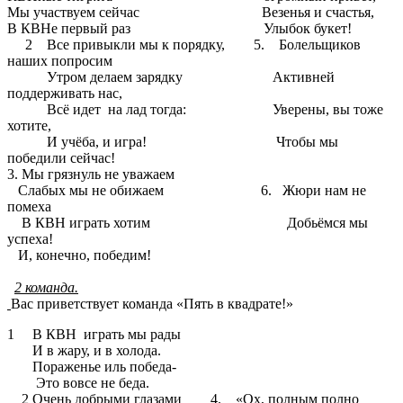
Мы участвуем сейчас Везенья и счастья,
В КВНе первый раз Улыбок букет!
2 Все привыкли мы к порядку, 5. Болельщиков
наших попросим
Утром делаем зарядку Активней
поддерживать нас,
Всё идет на лад тогда: Уверены, вы тоже
хотите,
И учёба, и игра! Чтобы мы
победили сейчас!
3. Мы грязнуль не уважаем
Слабых мы не обижаем 6. Жюри нам не
помеха
В КВН играть хотим Добьёмся мы
успеха!
И, конечно, победим!
2 команда.
Вас приветствует команда «Пять в квадрате!»
1 В КВН играть мы рады
И в жару, и в холода.
Пораженье иль победа-
Это вовсе не беда.
2 Очень добрыми глазами 4. «Ох, полным полно