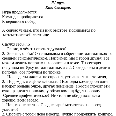
IV тур.
Кто быстрее.
Игра продолжается,
Команды пробираются
К вершинам побед.
А сейчас узнаем, кто из них быстрее поднимется по
математической лестнице
Сценка ведущих
1. Ранис, о чём ты опять задумался?
2. Знаешь, о чём? О гениальном изобретении математиков - о
среднем арифметическом. Например, мы с тобой друзья, всё
можем делить пополам и хорошее и плохое. Ты сегодня
получила пятёрку по математике, а я 2. Складываем и делим
пополам, оба получим по тройке.
1. Но ведь ты даже и не спросил, устраивает ли это меня,
2. Подожди, я ещё не всё сказал! Вот одна команда сегодня
наберёт больше очков, другая поменьше, а жюри сложит эти
очки, разделит пополам, у обеих команд будет поровну.
Среднее арифметическое! Никто и не обидеться, всем
хорошо, всем весело.
1. Нет, так не честно. Среднее арифметическое не всегда
уместно!
2. Спорить с тобой пока некогда, нужно продолжить конкурс.