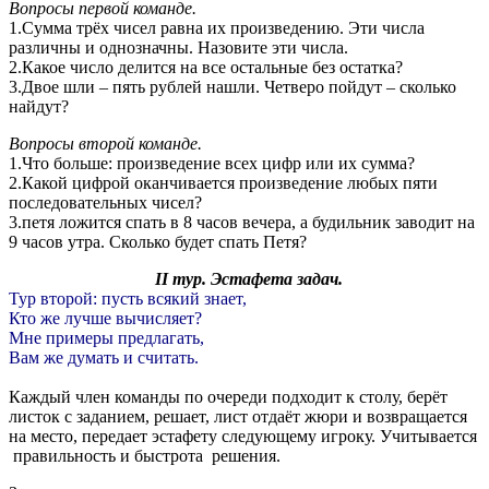
Вопросы первой команде.
1.Сумма трёх чисел равна их произведению. Эти числа
различны и однозначны. Назовите эти числа.
2.Какое число делится на все остальные без остатка?
3.Двое шли – пять рублей нашли. Четверо пойдут – сколько
найдут?
Вопросы второй команде.
1.Что больше: произведение всех цифр или их сумма?
2.Какой цифрой оканчивается произведение любых пяти
последовательных чисел?
3.петя ложится спать в 8 часов вечера, а будильник заводит на
9 часов утра. Сколько будет спать Петя?
II тур. Эстафета задач.
Тур второй: пусть всякий знает,
Кто же лучше вычисляет?
Мне примеры предлагать,
Вам же думать и считать.
Каждый член команды по очереди подходит к столу, берёт
листок с заданием, решает, лист отдаёт жюри и возвращается
на место, передает эстафету следующему игроку. Учитывается
правильность и быстрота решения.