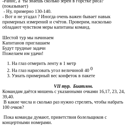
-Ранис, а ты знаешь сколько зёрен в горстке риса?
(показывает)
- Ну, примерно 130-140.
- Вот и не угадал ? Иногда очень важен бывает навык
примерных измерений и счётов. Проверим, насколько
обладают чувством меры капитаны команд.
Шестой тур мы начинаем
Капитанов приглашаем
Будут трудные задачи
Пожелаем им удачи!
1. На глаз отмерить ленту в 1 метр
0
2. На глаз нарисовать угол величиной 40
3. Узнать примерный вес конфеток в пакете
VII тур. Биатлон.
Командам даётся мишень с указанными очками 16,17, 23, 24,
39,40.
В какие числа и сколько раз нужно стрелять, чтобы набрать
100 очков?
Пока команды думают, приветствия болельщиков с
концертными номерами.