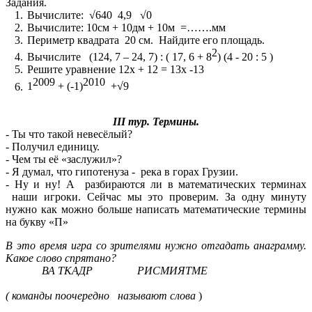
Задания.
Вычислите: √640 4,9 √0
Вычислите: 10см + 10дм + 10м =…….мм
Периметр квадрата 20 см. Найдите его площадь.
2
Вычислите (124, 7 – 24, 7) : ( 17, 6 + 8
) (4 - 20 : 5 )
Решите уравнение 12x + 12 = 13x -13
2009
2010
1
+ (-1)
+√9
III тур. Термины.
- Ты что такой невесёлый?
- Получил единицу.
- Чем ты её «заслужил»?
- Я думал, что гипотенуза - река в горах Грузии.
- Ну и ну! А разбираются ли в математических терминах
наши игроки. Сейчас мы это проверим. За одну минуту
нужно как можно больше написать математические термины
на букву «П»
В это время игра со зрителями нужно отгадать анаграмму.
Какое слово спрятано?
ВА ТКАДР РИСМИЯТМЕ
( команды поочередно называют слова
)