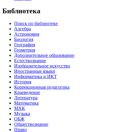
Библиотека
Поиск по библиотеке
Алгебра
Астрономия
Биология
География
Геометрия
Дополнительное образование
Естествознание
Изобразительное искусство
Иностранные языки
Информатика и ИКТ
История
Коррекционная педагогика
Краеведение
Литература
Математика
МХК
Музыка
ОБЖ
Обществознание
Право