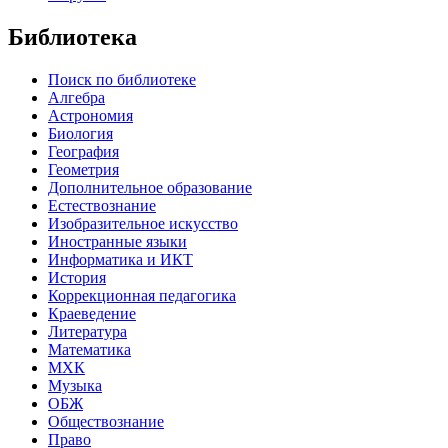
Библиотека
Поиск по библиотеке
Алгебра
Астрономия
Биология
География
Геометрия
Дополнительное образование
Естествознание
Изобразительное искусство
Иностранные языки
Информатика и ИКТ
История
Коррекционная педагогика
Краеведение
Литература
Математика
МХК
Музыка
ОБЖ
Обществознание
Право