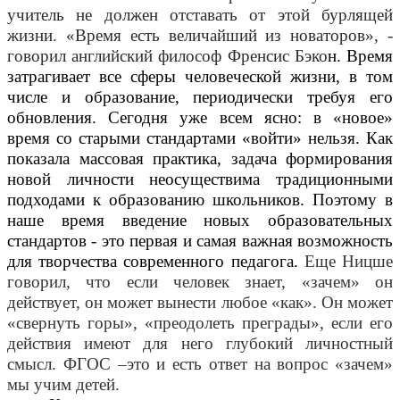
учитель не должен отставать от этой бурлящей
жизни. «Время есть величайший из новаторов», -
говорил английский философ Френсис Бэко
н. Время
затрагивает все сферы человеческой жизни, в том
числе и образование, периодически требуя его
обновления. Сегодня уже всем ясно: в «новое»
время со старыми стандартами «войти» нельзя. Как
показала массовая практика, задача формирования
новой личности неосуществима традиционными
подходами к образованию школьников. Поэтому в
наше время введение новых образовательных
стандартов - это первая и самая важная возможность
для творчества современного педагога.
Еще Ницше
говорил, что если человек знает, «зачем» он
действует, он может вынести любое «как». Он может
«свернуть горы», «преодолеть преграды», если его
действия имеют для него глубокий личностный
смысл. ФГОС –это и есть ответ на вопрос «зачем»
мы учим детей.