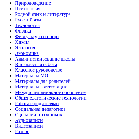
Природоведение
Психология
Родной язык и литература
Русский язык
Технология
Физика
Физкультура и спорт
Химия
Экология
Экономика
Администрирование школы
Внеклассная работа
Классное руководство
Материалы МО
Материалы для родителей
Материалы к аттестации
Междисциплинарное обобщение
Общепедагогические технологии
Работа с родителями
Социальная педагогика
Сценарии праздников
Аудиозаписи
Видеозаписи
Разное