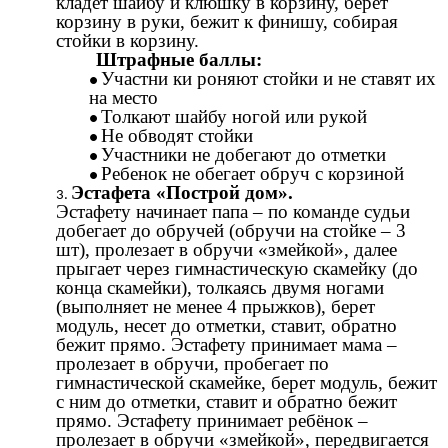
кладет шайбу и клюшку в корзину, берет
корзину в руки, бежит к финишу, собирая
стойки в корзину.
Штрафные баллы:
Участни ки роняют стойки и не ставят их
на место
Толкают шайбу ногой или рукой
Не обводят стойки
Участники не добегают до отметки
Ребенок не обегает обруч с корзиной
Эстафета «Построй дом».
Эстафету начинает папа – по команде судьи
добегает до обручей (обручи на стойке – 3
шт), пролезает в обручи «змейкой», далее
прыгает через гимнастическую скамейку (до
конца скамейки), толкаясь двумя ногами
(выполняет не менее 4 прыжков), берет
модуль, несет до отметки, ставит, обратно
бежит прямо. Эстафету принимает мама –
пролезает в обручи, пробегает по
гимнастической скамейке, берет модуль, бежит
с ним до отметки, ставит и обратно бежит
прямо. Эстафету принимает ребёнок –
пролезает в обручи «змейкой», передвигается