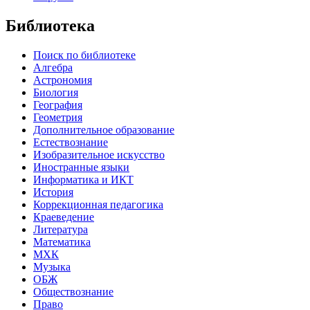
Библиотека
Поиск по библиотеке
Алгебра
Астрономия
Биология
География
Геометрия
Дополнительное образование
Естествознание
Изобразительное искусство
Иностранные языки
Информатика и ИКТ
История
Коррекционная педагогика
Краеведение
Литература
Математика
МХК
Музыка
ОБЖ
Обществознание
Право