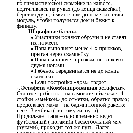
по гимнастической скамейке на животе,
подтягиваясь на руках (до конца скамейки),
берет модуль, бежит с ним до отметки, ставит
модуль, чтобы получился дом и бежит к
финишу.
Штрафные баллы:
Участники роняют обручи и не ставят
их на место
Папа выполняет менее 4-х прыжков,
прыгая через скампейку
Папа выполняет прыжки, не толкаясь
двумя ногами
Ребенок передвигается не до конца
скамейки
Если постройка «дом» падает
Эстафета «Комбинированная эстафета».
Стартует ребенок – на самокате объезжает 4
стойки «змейкой» до отметки, обратно прямо;
продолжает мама – на бадминтонной ракетке
несет 3 кубика ( по тому же пути);
Продолжает папа – одновременно ведет
футбольный ( ногами)и баскетбольный мяч
(руками), проходит тот же путь. Далее –
прохождение дистанции друг за другом