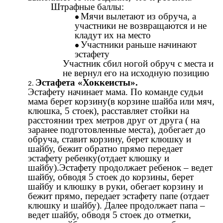
Штрафные баллы:
Мячи вылетают из обруча, а
участники не возвращаются и не
кладут их на место
Участники раньше начинают
эстафету
Участник сбил ногой обруч с места и
не вернул его на исходную позицию
Эстафета «Хоккеисты».
Эстафету начинает мама. По команде судьи
мама берет корзину(в корзине шайба или мяч,
клюшка, 5 стоек), расставляет стойки на
расстоянии трех метров друг от друга ( на
заранее подготовленные места), добегает до
обруча, ставит корзину, берет клюшку и
шайбу, бежит обратно прямо передает
эстафету ребенку(отдает клюшку и
шайбу).Эстафету продолжает ребенок – ведет
шайбу, обводя 5 стоек до корзины, берет
шайбу и клюшку в руки, обегает корзину и
бежит прямо, передает эстафету папе (отдает
клюшку и шайбу). Далее продолжает папа –
ведет шайбу, обводя 5 стоек до отметки,