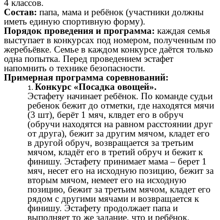
4 классов.
Состав:
папа, мама и ребёнок (участники должны
иметь единую спортивную форму).
Порядок проведения и программа:
каждая семья
выступает в конкурсах под номером, полученным по
жеребьёвке. Семье в каждом конкурсе даётся только
одна попытка. Перед проведением эстафет
напомнить о технике безопасности.
Примерная программа соревнований:
Конкурс «Посадка овощей».
Эстафету начинает ребёнок. По команде судьи
ребенок бежит до отметки, где находятся мячи
(3 шт), берёт 1 мяч, клвдет его в обруч
(обручи находятся на равном расстоянии друг
от друга), бежит за другим мячом, кладет его
в другой обруч, возвращается за третьим
мячом, кладёт его в третий обруч и бежит к
финишу. Эстафету принимает мама – берет 1
мяч, несет его на исходную позицию, бежит за
вторым мячом, немеет его на исходную
позицию, бежит за третьим мячом, кладет его
рядом с другими мячами и возвращается к
финишу. Эстафету продолжает папа и
выполняет то же задание, что и ребёнок.