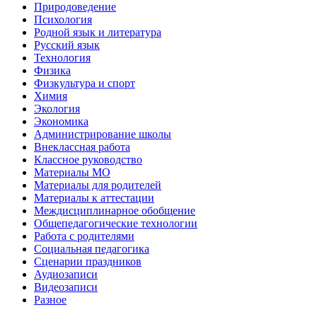
Природоведение
Психология
Родной язык и литература
Русский язык
Технология
Физика
Физкультура и спорт
Химия
Экология
Экономика
Администрирование школы
Внеклассная работа
Классное руководство
Материалы МО
Материалы для родителей
Материалы к аттестации
Междисциплинарное обобщение
Общепедагогические технологии
Работа с родителями
Социальная педагогика
Сценарии праздников
Аудиозаписи
Видеозаписи
Разное