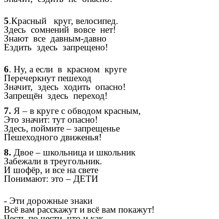
5
.Красный круг, велосипед.
Здесь сомнений вовсе нет!
Знают все давным-давно
Ездить здесь запрещено!
6
. Ну, а если в красном круге
Перечеркнут пешеход
Значит, здесь ходить опасно!
Запрещён здесь переход!
7.
Я – в круге с обводом красным,
Это значит: тут опасно!
Здесь, поймите – запрещенье
Пешеходного движенья!
8.
Двое – школьница и школьник
Забежали в треугольник.
И шофёр, и все на свете
Понимают: это – ДЕТИ
- Эти дорожные знаки
Всё вам расскажут и всё вам покажут!
Честь по чести, что и как.