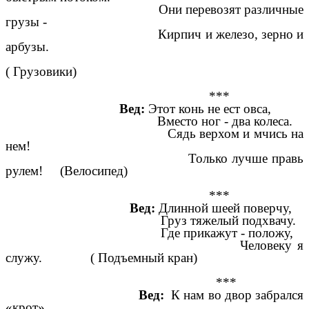
Они перевозят различные
грузы -
Кирпич и железо, зерно и
арбузы.
( Грузовики)
***
Вед:
Этот конь не ест овса,
Вместо ног - два колеса.
Сядь верхом и мчись на
нем!
Только лучше правь
рулем! (Велосипед)
***
Вед:
Длинной шеей поверчу,
Груз тяжелый подхвачу.
Где прикажут - положу,
Человеку я
служу. ( Подъемный кран)
***
Вед:
К нам во двор забрался
«крот»,