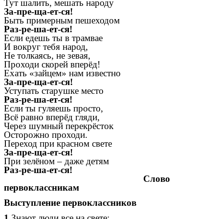
Тут шалить, мешать народу
За-пре-ща-ет-ся!
Быть примерным пешеходом
Раз-ре-ша-ет-ся!
Если едешь ты в трамвае
И вокруг тебя народ,
Не толкаясь, не зевая,
Проходи скорей вперёд!
Ехать «зайцем» нам известно
За-пре-ща-ет-ся!
Уступать старушке место
Раз-ре-ша-ет-ся!
Если ты гуляешь просто,
Всё равно вперёд гляди,
Через шумный перекрёсток
Осторожно проходи.
Переход при красном свете
За-пре-ща-ет-ся!
При зелёном – даже детям
Раз-ре-ша-ет-ся!
Слово
первоклассникам
Выступление первоклассников
1
.Знают люди все на свете: