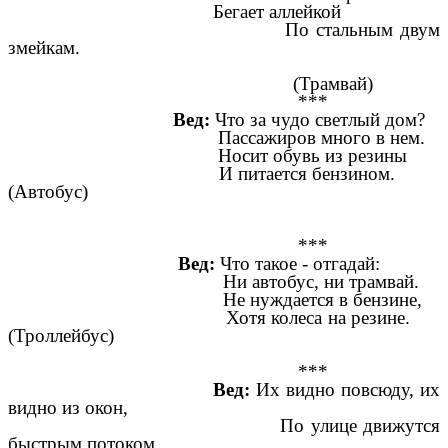
Бегает аллейкой
По стальным двум
змейкам.
(Трамвай)
***
Вед:
Что за чудо светлый дом?
Пассажиров много в нем.
Носит обувь из резины
И питается бензином.
(Автобус)
***
Вед:
Что такое - отгадай:
Ни автобус, ни трамвай.
Не нуждается в бензине,
Хотя колеса на резине.
(Троллейбус)
***
Вед:
Их видно повсюду, их
видно из окон,
По улице движутся
быстрым потоком.