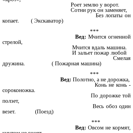
Роет землю у ворот.
Сотни рук он заменяет,
Без лопаты он
копает. ( Экскаватор)
***
Вед:
Мчится огненной
стрелой,
Мчится вдаль машина.
И зальет пожар любой
Смелая
дружина. ( Пожарная машина)
***
Вед:
Полотно, а не дорожка,
Конь не конь -
сороконожка.
По дорожке той
ползет,
Весь обоз один
везет. (Поезд)
***
Вед:
Овсом не кормят,
кнутом не гонят,