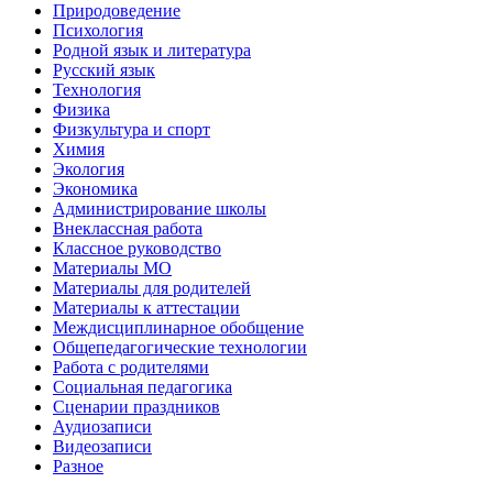
Природоведение
Психология
Родной язык и литература
Русский язык
Технология
Физика
Физкультура и спорт
Химия
Экология
Экономика
Администрирование школы
Внеклассная работа
Классное руководство
Материалы МО
Материалы для родителей
Материалы к аттестации
Междисциплинарное обобщение
Общепедагогические технологии
Работа с родителями
Социальная педагогика
Сценарии праздников
Аудиозаписи
Видеозаписи
Разное