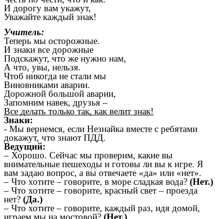
И дорогу вам укажут,
Уважайте каждый знак!
Учитель:
Теперь мы осторожные.
И знаки все дорожные
Подскажут, что же нужно нам,
А что, увы, нельзя.
Чтоб никогда не стали мы
Виновниками аварии.
Дорожной большой аварии,
Запомним навек, друзья –
Все делать только так, как велит знак!
Знаки:
- Мы вернемся, если Незнайка вместе с ребятами
докажут, что знают ПДД.
Ведущий:
– Хорошо. Сейчас мы проверим, какие вы
внимательные пешеходы и готовы ли вы к игре. Я
вам задаю вопрос, а вы отвечаете «да» или «нет».
– Что хотите – говорите, в море сладкая вода?
(Нет.)
– Что хотите – говорите, красный свет – проезда
нет?
(Да.)
– Что хотите – говорите, каждый раз, идя домой,
играем мы на мостовой?
(Нет.)