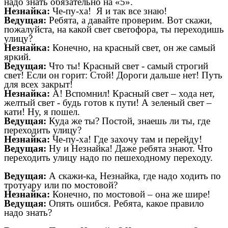
надо знать обязательно на «5».
Незнайка:
Че-пу-ха! Я и так все знаю!
Ведущая:
Ребята, а давайте проверим. Вот скажи,
пожалуйста, на какой свет светофора, ты переходишь
улицу?
Незнайка:
Конечно, на красный свет, он же самый
яркий.
Ведущая:
Что ты! Красный свет - самый строгий
свет! Если он горит: Стой! Дороги дальше нет! Путь
для всех закрыт!
Незнайка:
А! Вспомнил! Красный свет – хода нет,
желтый свет - будь готов к пути! А зеленый свет –
кати! Ну, я пошел.
Ведущая:
Куда же ты? Постой, знаешь ли ты, где
переходить улицу?
Незнайка:
Че-пу-ха! Где захочу там и перейду!
Ведущая:
Ну и Незнайка! Даже ребята знают. Что
переходить улицу надо по пешеходному переходу.
Ведущая:
А скажи-ка, Незнайка, где надо ходить по
тротуару или по мостовой?
Незнайка:
Конечно, по мостовой – она же шире!
Ведущая:
Опять ошибся. Ребята, какое правило
надо знать?