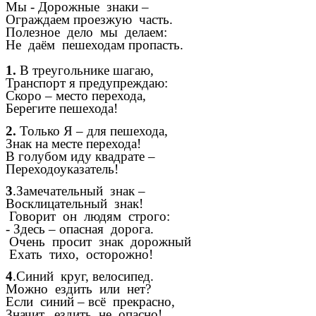
Мы - Дорожные знаки –
Ограждаем проезжую часть.
Полезное дело мы делаем:
Не даём пешеходам пропасть.
1.
В треугольнике шагаю,
Транспорт я предупреждаю:
Скоро – место перехода,
Берегите пешехода!
2.
Только Я – для пешехода,
Знак на месте перехода!
В голубом иду квадрате –
Переходоуказатель!
3
.Замечательный знак –
Восклицательный знак!
Говорит он людям строго:
- Здесь – опасная дорога.
Очень просит знак дорожный
Ехать тихо, осторожно!
4
.Синий круг, велосипед.
Можно ездить или нет?
Если синий – всё прекрасно,
Значит, ездить не опасно!