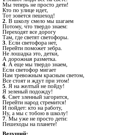
Мы теперь не просто дети!
Кто по улице идет,
Тот зовется пешеход!
2
. В школу смело мы шагаем
Потому, что твердо знаем:
Переходят все дорогу
Там, где светят светофоры.
3
. Если светофора нет,
Перейти поможет зебра.
Не лошадка это, детки,
А дорожная разметка.
4
. А еще мы твердо знаем,
Если светофор мигает
Нам тревожным красным светом,
Все стоят и ждут при этом!
5
. Я на желтый не пойду!
Я зеленый подожду!
6
. Свет зленный загорится,
Перейти народ стремится!
И пойдет: кто на работу,
Ну, а мы с тобою в школу!
7
. Мы уже не просто дети:
Пешеходы на планете!
Ведущий: