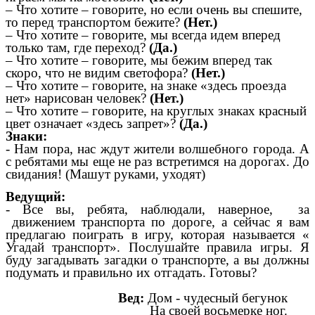
– Что хотите – говорите, но если очень вы спешите,
то перед транспортом бежите?
(Нет.)
– Что хотите – говорите, мы всегда идем вперед
только там, где переход?
(Да.)
– Что хотите – говорите, мы бежим вперед так
скоро, что не видим светофора?
(Нет.)
– Что хотите – говорите, на знаке «здесь проезда
нет» нарисован человек?
(Нет.)
– Что хотите – говорите, на круглых знаках красный
цвет означает «здесь запрет»?
(Да.)
Знаки:
- Нам пора, нас ждут жители волшебного города. А
с ребятами мы еще не раз встретимся на дорогах. До
свидания! (Машут руками, уходят)
Ведущий:
- Все вы, ребята, наблюдали, наверное, за
движением транспорта по дороге, а сейчас я вам
предлагаю поиграть в игру, которая называется «
Угадай транспорт». Послушайте правила игры. Я
буду загадывать загадки о транспорте, а вы должны
подумать и правильно их отгадать. Готовы?
Вед:
Дом - чудесный бегунок
На своей восьмерке ног.