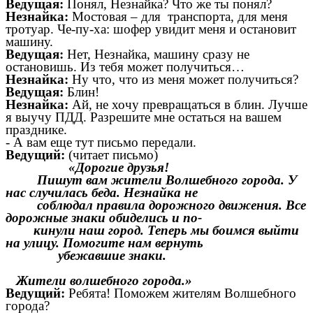
Ведущая:
Понял, Незнайка? Что же ты понял?
Незнайка:
Мостовая – для транспорта, для меня
тротуар. Че-пу-ха: шофер увидит меня и остановит
машину.
Ведущая:
Нет, Незнайка, машину сразу не
остановишь. Из тебя может получиться…
Незнайка:
Ну что, что из меня может получиться?
Ведущая:
Блин!
Незнайка:
Ай, не хочу превращаться в блин. Лучше
я выучу ПДД. Разрешите мне остаться на вашем
празднике.
- А вам еще тут письмо передали.
Ведущий:
(читает письмо)
«Дорогие друзья!
Пишут вам жители Волшебного города. У
нас случилась беда. Незнайка не
соблюдал правила дорожного движения. Все
дорожные знаки обиделись и по-
кинули наш город. Теперь мы боимся выйти
на улицу. Помогите нам вернуть
убежавшие знаки.
Жители волшебного города.»
Ведущий:
Ребята! Поможем жителям Волшебного
города?