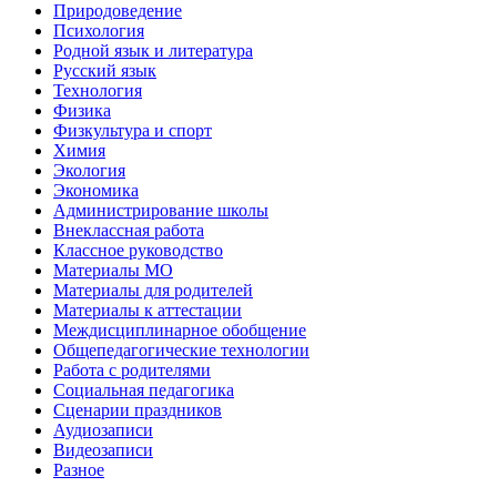
Природоведение
Психология
Родной язык и литература
Русский язык
Технология
Физика
Физкультура и спорт
Химия
Экология
Экономика
Администрирование школы
Внеклассная работа
Классное руководство
Материалы МО
Материалы для родителей
Материалы к аттестации
Междисциплинарное обобщение
Общепедагогические технологии
Работа с родителями
Социальная педагогика
Сценарии праздников
Аудиозаписи
Видеозаписи
Разное