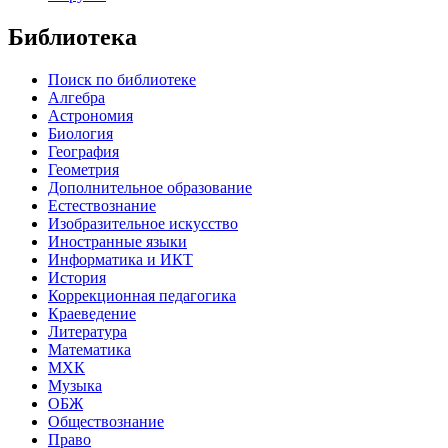
Библиотека
Поиск по библиотеке
Алгебра
Астрономия
Биология
География
Геометрия
Дополнительное образование
Естествознание
Изобразительное искусство
Иностранные языки
Информатика и ИКТ
История
Коррекционная педагогика
Краеведение
Литература
Математика
МХК
Музыка
ОБЖ
Обществознание
Право