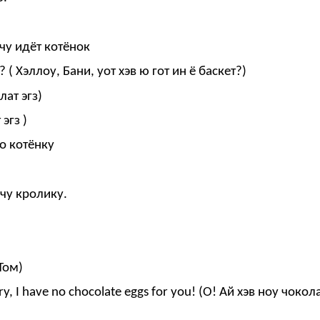
чу идёт котёнок
? ( Хэллоу, Бани, уот хэв ю гот ин ё баскет?)
лат эгз)
эгз )
цо котёнку
чу кролику.
 Том)
 I have no chocolate eggs for you! (О! Ай хэв ноу чокола