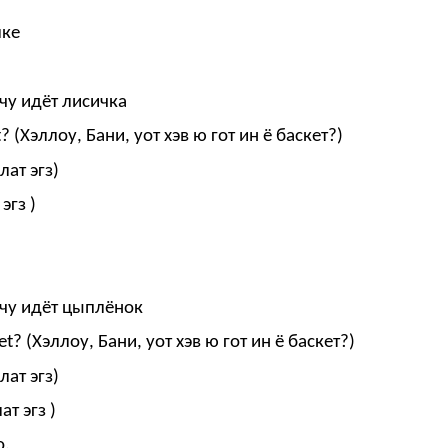
елке
чу идёт лисичка
t? (Хэллоу, Бани, уот хэв ю гот ин ё баскет?)
лат эгз)
эгз )
ечу идёт цыплёнок
et? (Хэллоу, Бани, уот хэв ю гот ин ё баскет?)
лат эгз)
ат эгз )
о.