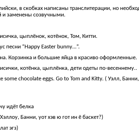
нглийски, в скобках написаны транслитерации, но необ
й и заменены созвучными.
сичка, цыплёнок, котёнок, Том, Китти.
 песни “Happy Easter bunny…”.
она. Корзинка и большие яйца в красиво оформленные.
сички, котёнка, цыплёнка, дети одеты по-весеннему..
ake some chocolate eggs. Go to Tom and Kitty. ( Уэлл, Банни
чу идёт белка
 (Хэллоу, Банни, уот хэв ю гот ин ё баскет?)
лат эгз)