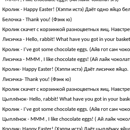
Кролик - Happy Easter! (Хэппи истэ) Даёт одно яйцо б
Белочка - Thank you! (Фэнк ю)
Кролик скачет с корзинкой разноцветных яиц. Навстре
Лисичка - Hello, rabbit! What have you got in your baske
Кролик - I’ve got some chocolate eggs. (Айв гот сам чоко
Лисичка - MMM , I like chocolate eggs! (Ай лайк чоколат 
Кролик- Happy Easter! (Хэппи истэ) Даёт лисичке яйцо.
Лисичка- Thank you! (Фэнк ю)
Кролик скачет с корзинкой разноцветных яиц. Навстр
Цыплёнок- Hello, rabbit! What have you got in your bask
Кролик - I’ve got some chocolate eggs. (Айв гот сам чоко
Цыплёнок - MMM , I like chocolate eggs! ( Ай лайк чокол
Кролик- Happy Easter! (Хэппи истэ) Даёт цыплёнку яйц