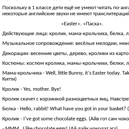
Поскольку в 1 классе дети ещё не умеют читать по-а
некоторые английские звуки не имеют транслитераци
«Easter». «Пасха».
Действующие лица: кролик, мама-крольчиха, белка, ли
Музыкальное сопровождение: весёлые мелодии, минус
Декорации: весенние цветы, дерево, кролики из карт
Костюмы: костюм кролика, мамы-крольчихи, белки, ли
Мама-крольчиха - Well, little Bunny, it’s Easter today. T
Китти)
Кролик - Yes, mother. Bye!
Кролик скачет с корзинкой разноцветных яиц. Навстре
Белка - Hello, rabbit! What have you got in your basket?
Кролик - I’ve got some chocolate eggs. (Айв гот сам чоко
- MMM , I like chocolate eggs! (Ай лайк чоколат эгз)