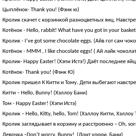
Цыплёнок- Thank you! (Фэнк ю)
Кролик скачет с корзинкой разноцветных яиц. Навстре
Котёнок - Hello, rabbit! What have you got in your basket
Кролик - I’ve got some chocolate eggs. (Айв гот сам чоко
Котёнок - MMM , I like chocolate eggs! ( Ай лайк чоколат 
Кролик- Happy Easter! (Хэпи Истэ!) Даёт последнее яй
Котёнок- Thank you! (Фэнк Ю)
Кролик пришел К Китти и Тому. Дети выбегают навстре
Китти – Hello, Bunny! (Хэллоу Бани)
Том - Happy Easter! (Хэпи Истэ)
Кролик – Hello, Kitty, hello, Tom! (Хэллоу Китти, Хэллоу
Кролик заглядывает в корзину и расстроенно – Oh, sorry,
Девочка –Don’t worry, Bunny! (Донт уорри, Бани)