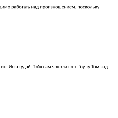
ходимо работать над произношением, поскольку
, итс Истэ тудэй. Тэйк сам чоколат эгз. Гоу ту Том энд