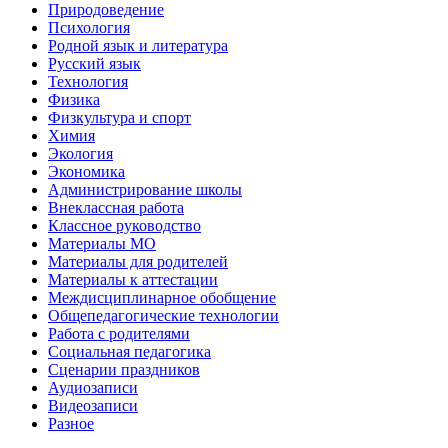
Природоведение
Психология
Родной язык и литература
Русский язык
Технология
Физика
Физкультура и спорт
Химия
Экология
Экономика
Администрирование школы
Внеклассная работа
Классное руководство
Материалы МО
Материалы для родителей
Материалы к аттестации
Междисциплинарное обобщение
Общепедагогические технологии
Работа с родителями
Социальная педагогика
Сценарии праздников
Аудиозаписи
Видеозаписи
Разное