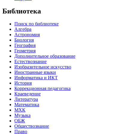
Библиотека
Поиск по библиотеке
Алгебра
Астрономия
Биология
География
Геометрия
Дополнительное образование
Естествознание
Изобразительное искусство
Иностранные языки
Информатика и ИКТ
История
Коррекционная педагогика
Краеведение
Литература
Математика
МХК
Музыка
ОБЖ
Обществознание
Право