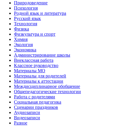
Природоведение
Психология
Родной язык и литература
Русский язык
Технология
Физика
Физкультура и спорт
Химия
Экология
Экономика
Администрирование школы
Внеклассная работа
Классное руководство
Материалы МО
Материалы для родителей
Материалы к аттестации
Междисциплинарное обобщение
Общепедагогические технологии
Работа с родителями
Социальная педагогика
Сценарии праздников
Аудиозаписи
Видеозаписи
Разное