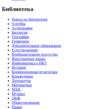
Библиотека
Поиск по библиотеке
Алгебра
Астрономия
Биология
География
Геометрия
Дополнительное образование
Естествознание
Изобразительное искусство
Иностранные языки
Информатика и ИКТ
История
Коррекционная педагогика
Краеведение
Литература
Математика
МХК
Музыка
ОБЖ
Обществознание
Право