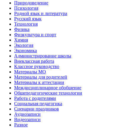
Природоведение
Психология
Родной язык и литература
Русский язык
Технология
Физика
Физкультура и спорт
Химия
Экология
Экономика
Администрирование школы
Внеклассная работа
Классное руководство
Материалы МО
Материалы для родителей
Материалы к аттестации
Междисциплинарное обобщение
Общепедагогические технологии
Работа с родителями
Социальная педагогика
Сценарии праздников
Аудиозаписи
Видеозаписи
Разное