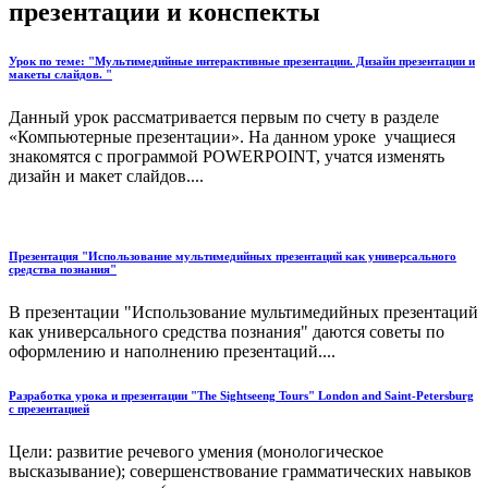
презентации и конспекты
Урок по теме: "Мультимедийные интерактивные презентации. Дизайн презентации и
макеты слайдов. "
Данный урок рассматривается первым по счету в разделе
«Компьютерные презентации». На данном уроке учащиеся
знакомятся с программой POWERPOINT, учатся изменять
дизайн и макет слайдов....
Презентация "Использование мультимедийных презентаций как универсального
средства познания"
В презентации "Использование мультимедийных презентаций
как универсального средства познания" даются советы по
оформлению и наполнению презентаций....
Разработка урока и презентации "The Sightseeng Tours" London and Saint-Petersburg
c презентацией
Цели: развитие речевого умения (монологическое
высказывание); совершенствование грамматических навыков