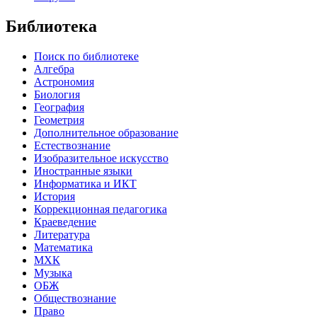
Библиотека
Поиск по библиотеке
Алгебра
Астрономия
Биология
География
Геометрия
Дополнительное образование
Естествознание
Изобразительное искусство
Иностранные языки
Информатика и ИКТ
История
Коррекционная педагогика
Краеведение
Литература
Математика
МХК
Музыка
ОБЖ
Обществознание
Право