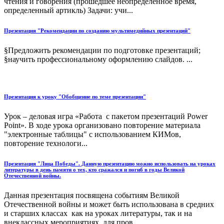
чтения и говорения (прошедшее неопределенное время,
определенный артикль) Задачи: учи...
Презентация "Рекомендации по созданию мультимедийных презентаций"
§Предложить рекомендации по подготовке презентаций;
§научить профессиональному оформлению слайдов. ...
Презентация к уроку "Обобщение по теме презентации"
Урок – деловая игра «Работа с пакетом презентаций Power
Point». В ходе урока организовано повторение материала
"электронные таблицы" с использованием КИМов,
повторение технологи...
Презентация "Лица Победы". Данную презентацию можно использовать на уроках
литературы в день памяти о тех, кто сражался и погиб в годы Великой
Отечественной войны.
Данная презентация посвящена событиям Великой
Отечественной войны и может быть использована в средних
и старших классах как на уроках литературы, так и на
внеклассных мероприятиях для пров...