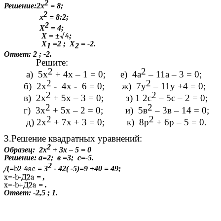
2
Решение:2х
= 8;
2
х
= 8:2;
2
Х
= 4;
Х = ±
√4
;
Х
=2 ; Х
= -2.
1
2
Ответ: 2 ; -2.
Решите:
2
2
а) 5х
+ 4х – 1 = 0; е) 4а
– 11а – 3 = 0;
2
2
б) 2х
- 4х - 6 = 0; ж) 7у
– 11у +4 = 0;
2
2
в) 2х
+ 5х – 3 = 0; з) 1 2с
– 5с – 2 = 0;
2
2
г) 3х
+ 5х – 2 = 0; и) 5в
– 3в – 14 = 0;
2
2
д) 2х
+ 7х + 3 = 0; к) 8р
+ 6р – 5 = 0.
3.Решение квадратных уравнений:
2
Образец: 2х
+ 3х – 5 = 0
Решение: а=2; в =3; с=-5.
2
Д=
b2-4ac
= 3
- 42( -5)=9 +40 = 49;
x=-b-Д2a
= ,
x=-b+Д2a
= .
Ответ: -2,5 ; 1.