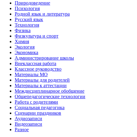
Природоведение
Психология
Родной язык и литература
Русский язык
Технология
Физика
Физкультура и спорт
Химия
Экология
Экономика
Администрирование школы
Внеклассная работа
Классное руководство
Материалы МО
Материалы для родителей
Материалы к аттестации
Междисциплинарное обобщение
Общепедагогические технологии
Работа с родителями
Социальная педагогика
Сценарии праздников
Аудиозаписи
Видеозаписи
Разное