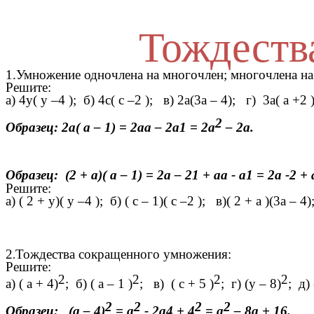
Тождеств
1.Умножение одночлена на многочлен; многочлена на
Решите:
а) 4у( у –4 ); б) 4с( с –2 ); в) 2а(3а – 4); г) 
2
Образец: 2а( а – 1) = 2аа – 2а1 = 2а
– 2а.
Образец: (2 + а)( а – 1) = 2а – 21 + аа - а1 = 2а -2 + 
Решите:
а) ( 2 + у)( у –4 ); б) ( с – 1)( с –2 ); в)( 2 + а 
2
Тождества сокращенного умножения:
.
Решите:
2
2
2
2
а) ( а + 4)
; б) ( а – 1 )
; в) ( с + 5 )
; г) (у – 8)
; д) 
2
2
2
2
Образец: (а – 4)
= а
- 2а4 + 4
= а
– 8а + 16.