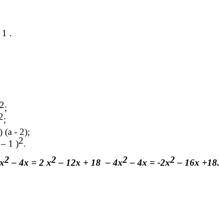
 1 .
2
;
2
;
 (а - 2);
2
– 1 )
.
2
2
2
2
4х
– 4х = 2 х
– 12х + 18 – 4х
– 4х = -2х
– 16х +18