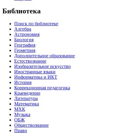
Библиотека
Поиск по библиотеке
Алгебра
Астрономия
Биология
География
Геометрия
Дополнительное образование
Естествознание
Изобразительное искусство
Иностранные языки
Информатика и ИКТ
История
Коррекционная педагогика
Краеведение
Литература
Математика
МХК
Музыка
ОБЖ
Обществознание
Право