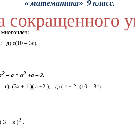
« математика» 9 класс.
а сокращенного 
 многочлен:
3а( а +2 ); д) с(10 – 3с).
2
2
а
– а = а
+а – 2.
)(3а – 4); г) (3а + 1 )( а +2 ); д) ( с + 2 )(10 – 3с)
2
( 3 + в )
.