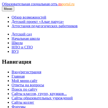
Образовательная социальная сеть
ns
portal.ru
Меню
Обзор возможностей
Детский проект «Алые паруса»
Аттестация педагогических работников
Детский сад
Начальная школа
Школа
НПО и СПО
ВУЗ
Навигация
Вход/регистрация
Главная
Мой мини-сайт
Ответы на вопросы
Поиск по сайту
Сайты классов, групп, кружков...
Сайты образовательных учреждений
Сайты коллег
Форумы