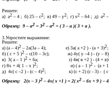
Решите:
2
2
2
2
2
а) а
– 4 ; б) 25 – с
; в) 49 – у
; г) х
– 64 ; д) а
–
2
2
2
Образец: 9 – а
= 3
– а
= ( 3 – а )( 3 + а ).
3.Упростите выражение:
Решите:
2
2
а)
(а – 4)
– 2а(3а – 4); е) 3а( а +2 ) - (а + 3)
;
2
б) ( с + 5 )
– с(10 – 3с); ж) 4у( у –4 ) - (у – 8)
2
в) 3( а – 1 )
+ 6а; з) 4в( в +2 ) - (4 + в)
2
2
г) 8х + 4( 1 – х )
; и) ( а – 1 )
- (а + 1)
2
д) 4с( с –2 ) - (с – 4)
; к) (с + 2) (с - 3) - ( с 
2
2
Образец: 2(х – 3 )
– 4х( х +1 ) = 2( х
– 6х + 9 ) – 