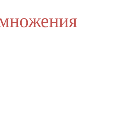
умножения
.