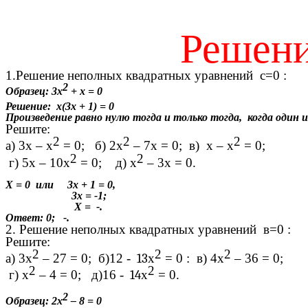
Решени
1.Решение неполных квадратных уравнений с=0 :
2
Образец: 3х
+ х = 0
Решение:
х(3х + 1) = 0
Произведение равно нулю тогда и только тогда, когда один 
Решите:
2
2
2
а) 3х – х
= 0; б) 2х
– 7х = 0; в) х – х
= 0;
2
2
г) 5х – 10х
= 0; д) х
– 3х = 0.
Х = 0 или 3х + 1 = 0,
3х = -1;
Х = -.
Ответ: 0; -.
2. Решение неполных квадратных уравнений в=0 :
Решите:
2
2
2
а) 3х
– 27 = 0; б)12 -
13
х
= 0 : в) 4х
– 36 = 0;
2
2
г) х
– 4 = 0; д)16 -
14
х
= 0.
2
Образец: 2х
– 8 = 0