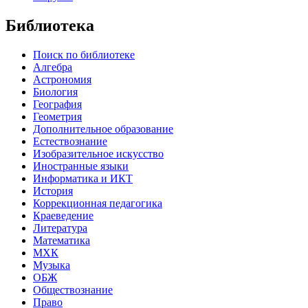
Библиотека
Поиск по библиотеке
Алгебра
Астрономия
Биология
География
Геометрия
Дополнительное образование
Естествознание
Изобразительное искусство
Иностранные языки
Информатика и ИКТ
История
Коррекционная педагогика
Краеведение
Литература
Математика
МХК
Музыка
ОБЖ
Обществознание
Право