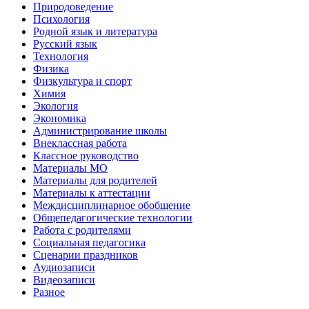
Природоведение
Психология
Родной язык и литература
Русский язык
Технология
Физика
Физкультура и спорт
Химия
Экология
Экономика
Администрирование школы
Внеклассная работа
Классное руководство
Материалы МО
Материалы для родителей
Материалы к аттестации
Междисциплинарное обобщение
Общепедагогические технологии
Работа с родителями
Социальная педагогика
Сценарии праздников
Аудиозаписи
Видеозаписи
Разное