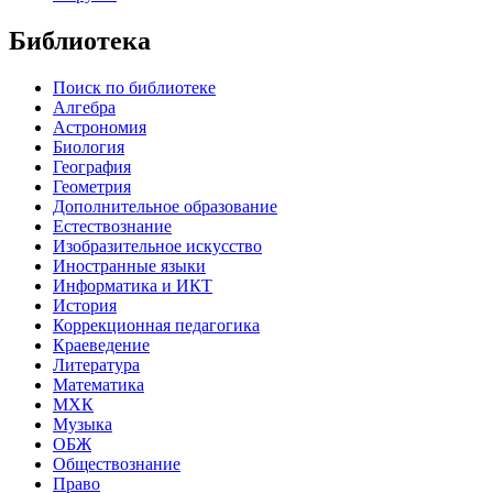
Библиотека
Поиск по библиотеке
Алгебра
Астрономия
Биология
География
Геометрия
Дополнительное образование
Естествознание
Изобразительное искусство
Иностранные языки
Информатика и ИКТ
История
Коррекционная педагогика
Краеведение
Литература
Математика
МХК
Музыка
ОБЖ
Обществознание
Право