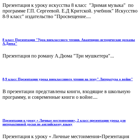
Презентация к уроку искусства 8 класс "Зримая музыка" по
программе Г.П. Сергеевой. Е.Д Критской. учебник" Искусство
8-9 класс" издательство "Просвещение....
8 класс Презентация "Урок внеклассного чтения. Авантюрно-исторические романы
А.Дюма"
Презентация по роману А.Дюма "Три мушкетера"...
8,9 класс Презентация урока внекласснного чтения на тему" Литература о войне"
В презентации представлены книги, входящие в школьную
программу, и современные книги о войне....
Презентация к уроку « Личные местоимения», 2 класс презентация урока для
интерактивной доски по английскому языку
Презентация к уроку « Личные местоимения»Презентация