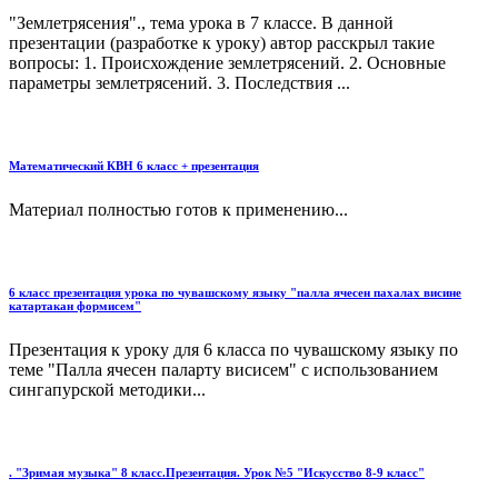
"Землетрясения"., тема урока в 7 классе. В данной
презентации (разработке к уроку) автор расскрыл такие
вопросы: 1. Происхождение землетрясений. 2. Основные
параметры землетрясений. 3. Последствия ...
Математический КВН 6 класс + презентация
Материал полностью готов к применению...
6 класс презентация урока по чувашскому языку "палла ячесен пахалах висине
катартакан формисем"
Презентация к уроку для 6 класса по чувашскому языку по
теме "Палла ячесен паларту висисем" с использованием
сингапурской методики...
. "Зримая музыка" 8 класс.Презентация. Урок №5 "Искусство 8-9 класс"