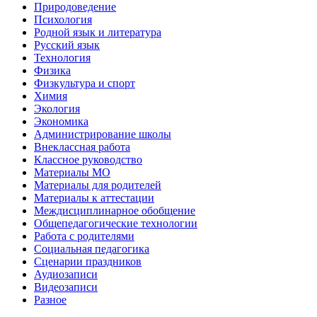
Природоведение
Психология
Родной язык и литература
Русский язык
Технология
Физика
Физкультура и спорт
Химия
Экология
Экономика
Администрирование школы
Внеклассная работа
Классное руководство
Материалы МО
Материалы для родителей
Материалы к аттестации
Междисциплинарное обобщение
Общепедагогические технологии
Работа с родителями
Социальная педагогика
Сценарии праздников
Аудиозаписи
Видеозаписи
Разное