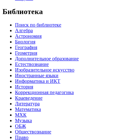
Библиотека
Поиск по библиотеке
Алгебра
Астрономия
Биология
География
Геометрия
Дополнительное образование
Естествознание
Изобразительное искусство
Иностранные языки
Информатика и ИКТ
История
Коррекционная педагогика
Краеведение
Литература
Математика
МХК
Музыка
ОБЖ
Обществознание
Право