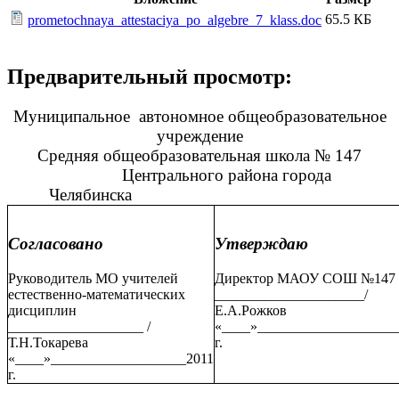
65.5 КБ
prometochnaya_attestaciya_po_algebre_7_klass.doc
Предварительный просмотр:
Муниципальное автономное общеобразовательное
учреждение
Средняя общеобразовательная школа № 147
Центрального района города
Челябинска
Согласовано
Утверждаю
Руководитель МО учителей
Директор МАОУ СОШ №147
естественно-математических
_____________________/
дисциплин
Е.А.Рожков
___________________ /
«____»___________________
Т.Н.Токарева
г.
«____»___________________2011
г.