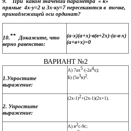
9.
При каком значении параметра « к»
прямые 4х-у=2 и 3х-ку=7 пересекаются в точке,
принадлежащей оси ординат?
**
(а-х)(а+х)-в(в+2х)-(а-в-х)
10.
Докажите, что
(а+в+х)=0
верно равенство:
ВАРИАНТ №2
5
4
А) 7ах
·(-2а
х);
3
2
Б) (5а
в)
.
1.Упростите
выражение:
2
(2х-1)
+(2х-1)(2х+1).
2. Упростите
выражение:
2
А) в
с-9с;