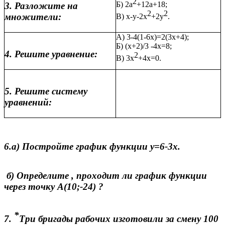
2
Б) 2а
+12а+18;
3. Разложите на
2
2
множители:
В) х-у-2х
+2у
.
А) 3-4(1-6х)=2(3х+4);
Б) (х+2)/3 -4х=8;
4. Решите уравнение:
2
В) 3х
+4х=0.
5. Решите систему
уравнений:
6.а) Постройте график функции у=6-3х.
б) Определите , проходит ли график функции
через точку А(10;-24) ?
*
7.
Три бригады рабочих изготовили за смену 100