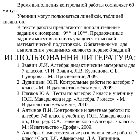
Время выполнения контрольной работы составляет 60
минут.
Ученики могут пользоваться линейкой, таблицей
квадратов.
В тексте работы предлагаются дополнительные
задания с номерами 9** и 10**. Предложенные
задания могут выполнять учащиеся с высокой
математической подготовкой. Обязательными для
выполнения учащимися являются первые 8 заданий.
ИСПОЛЬЗОВАННЯ ЛИТЕРАТУРА:
Звавич Л.И. Алгебра: дидактические материалы для
7 классов. /Л.И. Звавич, Л.В. Кузнецова, С.Б.
Суворова. - М.: Просвещение,2009.
Дудницын Ю.П. Контрольные работы по алгебре: 7
класс. - М.: Издательство «Экзамен», 2009.
Глазков Ю.А. Тесты по алгебре: 7 класс к учебнику
Ю.Н. Макарычева и др. «Алгебра. 7 класс». - М.:
Издательство «Экзамен», 2010.
Алтынов П.И. Контрольные и зачетные работы по
алгебре: 7-й класс к учебнику Ю.Н. Макарычева и
др.; Под ред. С.А. Теляковского «Алгебра. 7 класс».-
М.: Издательство «Дрофа», 2009.
Алгебра. Самостоятельные разноуровневые работы. 7
класс./ Сост. Т.Л. Афанасьева, Л.А. Тапилина. -