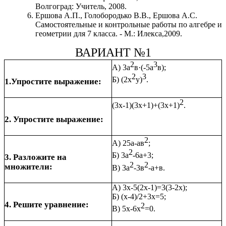
Волгоград: Учитель, 2008.
Ершова А.П., Голобородько В.В., Ершова А.С.
Самостоятельные и контрольные работы по алгебре и
геометрии для 7 класса. - М.: Илекса,2009.
ВАРИАНТ №1
2
3
А) 3а
в·(-5а
в);
2
3
Б) (2х
у)
.
1.Упростите выражение:
2
(3х-1)(3х+1)+(3х+1)
.
2. Упростите выражение:
2
А) 25а-ав
;
2
Б) 3а
-6а+3;
3. Разложите на
2
2
множители:
В) 3а
-3в
-а+в.
А) 3х-5(2х-1)=3(3-2х);
Б) (х-4)/2+3х=5;
4. Решите уравнение:
2
В) 5х-6х
=0.