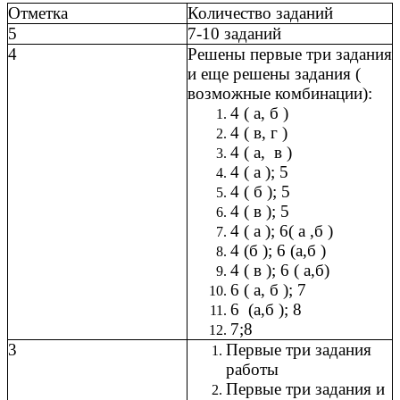
Отметка
Количество заданий
5
7-10 заданий
4
Решены первые три задания
и еще решены задания (
возможные комбинации):
4 ( а, б )
4 ( в, г )
4 ( а, в )
4 ( а ); 5
4 ( б ); 5
4 ( в ); 5
4 ( а ); 6( а ,б )
4 (б ); 6 (а,б )
4 ( в ); 6 ( а,б)
6 ( а, б ); 7
6 (а,б ); 8
7;8
3
Первые три задания
работы
Первые три задания и