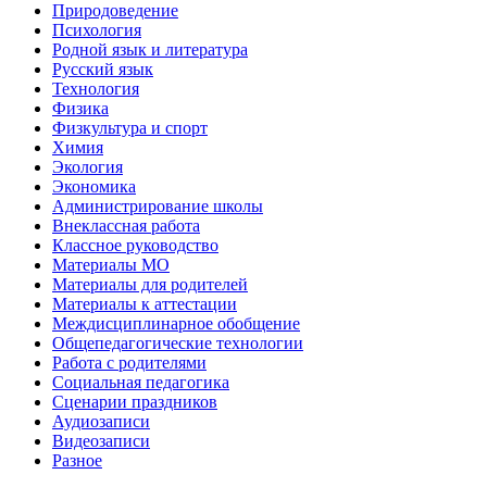
Природоведение
Психология
Родной язык и литература
Русский язык
Технология
Физика
Физкультура и спорт
Химия
Экология
Экономика
Администрирование школы
Внеклассная работа
Классное руководство
Материалы МО
Материалы для родителей
Материалы к аттестации
Междисциплинарное обобщение
Общепедагогические технологии
Работа с родителями
Социальная педагогика
Сценарии праздников
Аудиозаписи
Видеозаписи
Разное