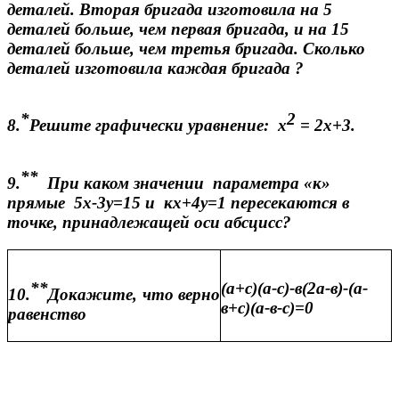
деталей. Вторая бригада изготовила на 5
деталей больше, чем первая бригада, и на 15
деталей больше, чем третья бригада. Сколько
деталей изготовила каждая бригада ?
*
2
8.
Решите графически уравнение: х
= 2х+3.
**
9.
При каком значении параметра «к»
прямые 5х-3у=15 и кх+4у=1 пересекаются в
точке, принадлежащей оси абсцисс?
**
(а+с)(а-с)-в(2а-в)-(а-
10.
Докажите, что верно
в+с)(а-в-с)=0
равенство