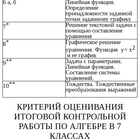
6 а, б
Линейная функция.
Определение
принадлежности заданной
точки заданному графику
*
Решение текстовой задачи с
7
помощью составления
уравнения
*
Графическое решение
8
2
уравнения. Функция y= x
и ее график
**
Задача с параметрами.
9
Линейная функция.
Составление системы
уравнений.
**
Тождества. Тождественные
10
преобразования выражений
КРИТЕРИЙ ОЦЕНИВАНИЯ
ИТОГОВОЙ КОНТРОЛЬНОЙ
РАБОТЫ ПО АЛГЕБРЕ В 7
КЛАССАХ