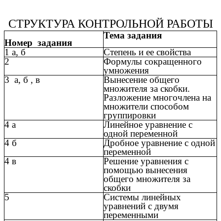
СТРУКТУРА КОНТРОЛЬНОЙ РАБОТЫ
Тема задания
Номер задания
1 а, б
Степень и ее свойства
2
Формулы сокращенного
умножения
3 а, б , в
Вынесение общего
множителя за скобки.
Разложение многочлена на
множители способом
группировки
4 а
Линейное уравнение с
одной переменной
4 б
Дробное уравнение с одной
переменной
4 в
Решение уравнения с
помощью вынесения
общего множителя за
скобки
5
Системы линейных
уравнений с двумя
переменными