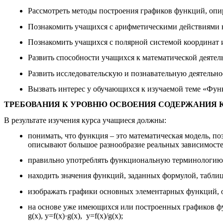
Рассмотреть методы построения графиков функций, опи
Познакомить учащихся с арифметическими действиями н
Познакомить учащихся с полярной системой координат 
Развить способности учащихся к математической деятел
Развить исследовательскую и познавательную деятельн
Вызвать интерес у обучающихся к изучаемой теме «Фун
ТРЕБОВАНИЯ К УРОВНЮ ОСВОЕНИЯ СОДЕРЖАНИЯ 
В результате изучения курса учащиеся должны:
понимать, что функция – это математическая модель, 
описывают большое разнообразие реальных зависимосте
правильно употреблять функциональную терминологию, п
находить значения функций, заданных формулой, таблиц
изображать графики основных элементарных функций, 
на основе уже имеющихся или построенных графиков функций
g(x), y=f(x)·g(x), y=f(x)/g(x);