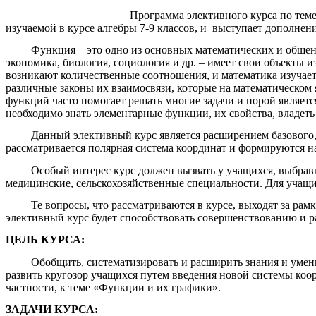
Программа элективного курса по тем
изучаемой в курсе алгебры 7-9 классов, и выступает дополнен
Функция – это одно из основных математических и обще
экономика, биология, социология и др. – имеет свои объекты и
возникают количественные соотношения, и математика изучает
различные законы их взаимосвязи, которые на математическо
функций часто помогает решать многие задачи и порой являетс
необходимо знать элементарные функции, их свойства, владеть
Данный элективный курс является расширением базового,
рассматривается полярная система координат и формируются н
Особый интерес курс должен вызвать у учащихся, выбрав
медицинские, сельскохозяйственные специальности. Для учащи
Те вопросы, что рассматриваются в курсе, выходят за ра
элективный курс будет способствовать совершенствованию и 
ЦЕЛЬ КУРСА:
Обобщить, систематизировать и расширить знания и умен
развить кругозор учащихся путем введения новой системы коо
частности, к теме «Функции и их графики».
ЗАДАЧИ КУРСА: