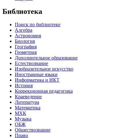
Библиотека
Поиск по библиотеке
Алгебра
Астрономия
Биология
География
Геометрия
Дополнительное образование
Естествознание
Изобразительное искусство
Иностранные языки
Информатика и ИКТ
История
Коррекционная педагогика
Краеведение
Литература
Математика
МХК
Музыка
ОБЖ
Обществознание
Право