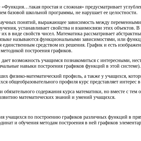
е «Функция…такая простая и сложная» предусматривает углубле
ием базовой школьной программы, не нарушает ее целостности.
научных понятий, выражающее зависимость между переменными в
зучения, устанавливает свойства и взаимосвязи этих объектов. В
 их в виде свойств чисел. Математика рассматривает абстрактн
м языке называются функциональными зависимостями, или функц
я единственным средством их решения. График и есть изображени
 методикой построения графиков.
 дает возможность учащимся познакомиться с интересными, нес
ачальные навыки построения графиков функций в этой системе).
ших физико-математический профиль, а также у учащихся, котор
хся общеобразовательного профиля курс представляет интерес в
мки обязательного содержания курса математики, но вместе с те
развитию математических знаний и умений учащихся.
ия учащихся по построению графиков различных функций в прям
рдинат и обучения методам построения в ней графиков элемента