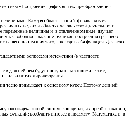
ние темы «Построение графиков и их преобразование»,
еличинами. Каждая область знаний: физика, химия,
 различных науках и областях человеческой деятельности
ые переменные величины и в отвлеченном виде, изучает
иями. Свободное владение техникой построения графиков
е нашего понимания того, как ведет себя функция. Для этого
тандартными вопросами математики (в частности
ые в дальнейшем будут поступать на экономические,
 плане развития мировоззрения.
м они тесно примыкают к основному курсу. Поэтому данный
оугольно-декартовой системе координат, их преобразованию;
рных функций; возбудить интерес к предмету Математика и, в