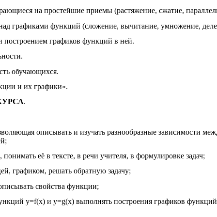
рающиеся на простейшие приемы (растяжение, сжатие, параллел
ад графиками функций (сложение, вычитание, умножение, деле
и построением графиков функций в ней.
ьности.
ость обучающихся.
кции и их графики».
КУРСА
.
позволяющая описывать и изучать разнообразные зависимости м
й;
онимать её в тексте, в речи учителя, в формулировке задач;
ей, графиком, решать обратную задачу;
описывать свойства функции;
 y=f(x) и y=g(x) выполнять построения графиков функций: y=(аx+b)