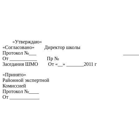
«Утверждаю»
«Согласовано» Директор школы
Протокол №___ ______________(К
От ___________ Пр №
Заседания ШМО От «__» _______2011 г
«Принято»
Районной экспертной
Комиссией
Протокол №____
От ____________