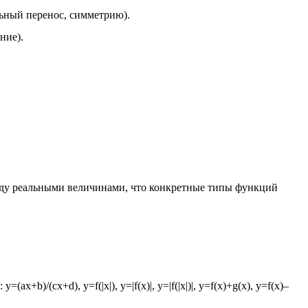
ьный перенос, симметрию).
ние).
ежду реальными величинами, что конкретные типы функций
/(cx+d), y=f(|x|), y=|f(x)|, y=|f(|x|)|, y=f(x)+g(x), y=f(x)–