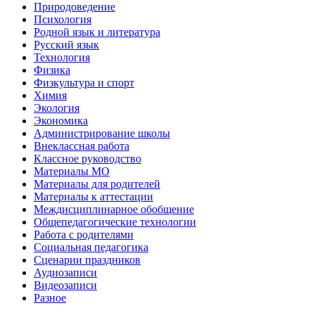
Природоведение
Психология
Родной язык и литература
Русский язык
Технология
Физика
Физкультура и спорт
Химия
Экология
Экономика
Администрирование школы
Внеклассная работа
Классное руководство
Материалы МО
Материалы для родителей
Материалы к аттестации
Междисциплинарное обобщение
Общепедагогические технологии
Работа с родителями
Социальная педагогика
Сценарии праздников
Аудиозаписи
Видеозаписи
Разное