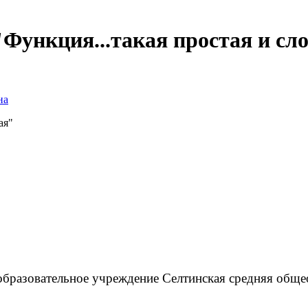
"Функция...такая простая и сл
на
ая"
разовательное учреждение Селтинская средняя обще