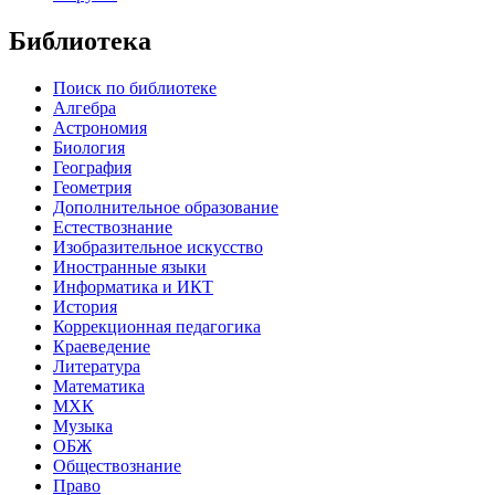
Библиотека
Поиск по библиотеке
Алгебра
Астрономия
Биология
География
Геометрия
Дополнительное образование
Естествознание
Изобразительное искусство
Иностранные языки
Информатика и ИКТ
История
Коррекционная педагогика
Краеведение
Литература
Математика
МХК
Музыка
ОБЖ
Обществознание
Право