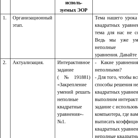
исполь-
зуемых ЭОР
1.
Организационный
Тема нашего урока
этап.
квадратных уравне
тема для нас не с
Ведь мы уже ум
неполные кв
уравнения. Давайте
2.
Актуализация.
Интерактивное
- Какие уравнения
задание
неполными?
(№191881)
- Для того, чтобы в
«Закрепление
способы решения н
умений решать
квадратных уравне
неполные
выполним интеракт
квадратные
задание с использо
уравнения»-
компьютера, где ва
№1.
выписать коэффици
квадратных уравнен
неполные квадратн