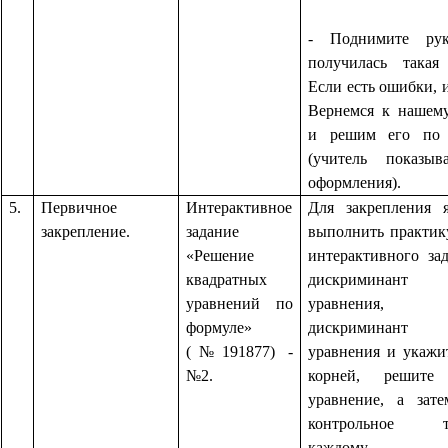
- Поднимите ру
получилась така
Если есть ошибки, и
Вернемся к нашем
и решим его по 
(учитель показыв
оформления).
5.
Первичное
Интерактивное
Для закрепления 
закрепление.
задание
выполнить практик
«Решение
интерактивного за
квадратных
дискриминант к
уравнений по
уравнения, в
формуле»
дискриминант к
(№191877) -
уравнения и укажи
№2.
корней, решите 
уравнение, а зат
контрольное те
каждому.