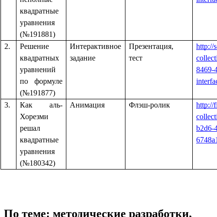
квадратные
уравнения
(№191881)
2.
Решение
Интерактивное
Презентация,
http://
квадратных
задание
тест
collec
уравнений
8469-
по формуле
interf
(№191877)
3.
Как аль-
Анимация
Флэш-ролик
http://
Хорезми
collec
решал
b2d6-
квадратные
6748a
уравнения
(№180342)
По теме: методические разработки,