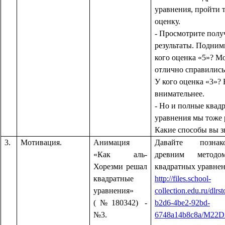
уравнения, пройти т
оценку.
- Просмотрите пол
результаты. Подним
кого оценка «5»? М
отлично справились
У кого оценка «3»?
внимательнее.
- Но и полные квад
уравнения мы тоже 
Какие способы вы з
3.
Мотивация.
Анимация
Давайте позна
«Как аль-
древним методо
Хорезми решал
квадратных уравнен
квадратные
http://files.school-
уравнения»
collection.edu.ru/dlrs
(№180342) -
b2d6-4be2-92bd-
№3.
6748a14b8c8a/M22D