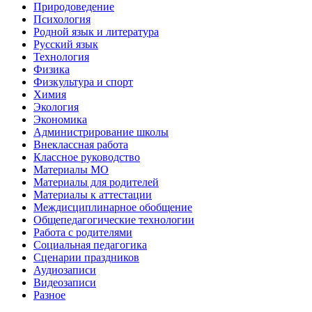
Природоведение
Психология
Родной язык и литература
Русский язык
Технология
Физика
Физкультура и спорт
Химия
Экология
Экономика
Администрирование школы
Внеклассная работа
Классное руководство
Материалы МО
Материалы для родителей
Материалы к аттестации
Междисциплинарное обобщение
Общепедагогические технологии
Работа с родителями
Социальная педагогика
Сценарии праздников
Аудиозаписи
Видеозаписи
Разное