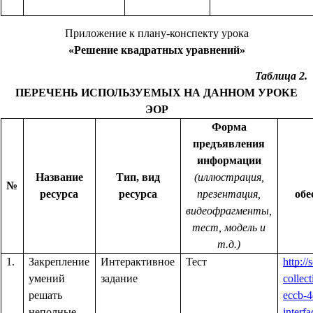
Приложение к плану-конспекту урока
«Решение квадратных уравнений»
Таблица 2.
ПЕРЕЧЕНЬ ИСПОЛЬЗУЕМЫХ НА ДАННОМ УРОКЕ
ЭОР
Форма
предъявления
информации
Название
Тип, вид
(иллюстрация,
№
ресурса
ресурса
презентация,
обе
видеофрагменты,
тест, модель и
т.д.)
1.
Закрепление
Интерактивное
Тест
http://
умений
задание
collec
решать
eccb-
неполные
interf