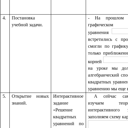
4.
Постановка
- На прошлом 
учебной задачи.
графическом
уравнения
встретились с пр
смогли по графику
только приближенн
корней
на уроке мы до
алгебраический сп
квадратных уравне
уравнению мы еще 
5.
Открытие новых
Интерактивное
А сейчас самос
знаний.
задание
изучаем те
«Решение
интерактивного
квадратных
заполняем схему ка
уравнений по