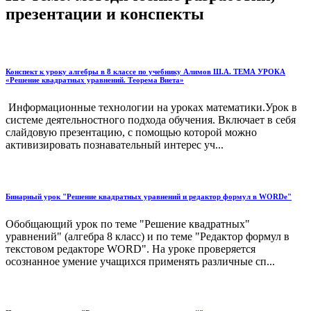
презентации и конспекты
Конспект к уроку алгебры в 8 классе по учебнику Алимов Ш.А. ТЕМА УРОКА
«Решение квадратных уравнений. Теорема Виета»
Информационные технологии на уроках математики.Урок в
системе деятельностного подхода обучения. Включает в себя
слайдовую презентацию, с помощью которой можно
активизировать познавательный интерес уч...
Бинарный урок "Решение квадратных уравнений и редактор формул в WORDe"
Обобщающий урок по теме "Решение квадратных"
уравнений" (алгебра 8 класс) и по теме "Редактор формул в
текстовом редакторе WORD". На уроке проверяется
осознанное умение учащихся применять различные сп...