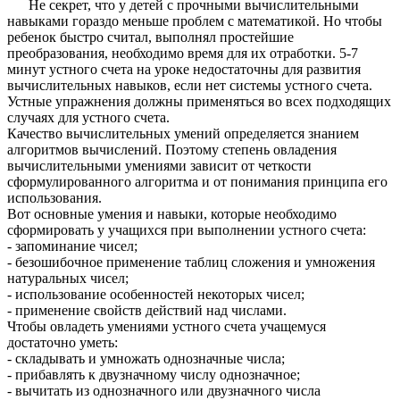
Не секрет, что у детей с прочными вычислительными
навыками гораздо меньше проблем с математикой. Но чтобы
ребенок быстро считал, выполнял простейшие
преобразования, необходимо время для их отработки. 5-7
минут устного счета на уроке недостаточны для развития
вычислительных навыков, если нет системы устного счета.
Устные упражнения должны применяться во всех подходящих
случаях для устного счета.
Качество вычислительных умений определяется знанием
алгоритмов вычислений. Поэтому степень овладения
вычислительными умениями зависит от четкости
сформулированного алгоритма и от понимания принципа его
использования.
Вот основные умения и навыки, которые необходимо
сформировать у учащихся при выполнении устного счета:
- запоминание чисел;
- безошибочное применение таблиц сложения и умножения
натуральных чисел;
- использование особенностей некоторых чисел;
- применение свойств действий над числами.
Чтобы овладеть умениями устного счета учащемуся
достаточно уметь:
- складывать и умножать однозначные числа;
- прибавлять к двузначному числу однозначное;
- вычитать из однозначного или двузначного числа