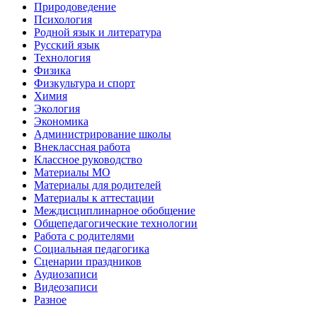
Природоведение
Психология
Родной язык и литература
Русский язык
Технология
Физика
Физкультура и спорт
Химия
Экология
Экономика
Администрирование школы
Внеклассная работа
Классное руководство
Материалы МО
Материалы для родителей
Материалы к аттестации
Междисциплинарное обобщение
Общепедагогические технологии
Работа с родителями
Социальная педагогика
Сценарии праздников
Аудиозаписи
Видеозаписи
Разное