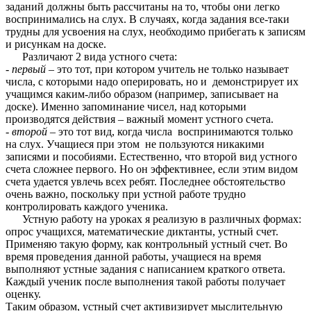
заданий должны быть рассчитаны на то, чтобы они легко
воспринимались на слух. В случаях, когда задания все-таки
трудны для усвоения на слух, необходимо прибегать к записям
и рисункам на доске.
Различают 2 вида устного счета:
-
первый –
это тот, при котором учитель не только называет
числа, с которыми надо оперировать, но и демонстрирует их
учащимся каким-либо образом (например, записывает на
доске). Именно запоминание чисел, над которыми
производятся действия – важный момент устного счета.
-
второй
– это тот вид, когда числа воспринимаются только
на слух. Учащиеся при этом не пользуются никакими
записями и пособиями. Естественно, что второй вид устного
счета сложнее первого. Но он эффективнее, если этим видом
счета удается увлечь всех ребят. Последнее обстоятельство
очень важно, поскольку при устной работе трудно
контролировать каждого ученика.
Устную работу на уроках я реализую в различных формах:
опрос учащихся, математические диктанты, устный счет.
Применяю такую форму, как контрольный устный счет. Во
время проведения данной работы, учащиеся на время
выполняют устные задания с написанием краткого ответа.
Каждый ученик после выполнения такой работы получает
оценку.
Таким образом, устный счет активизирует мыслительную