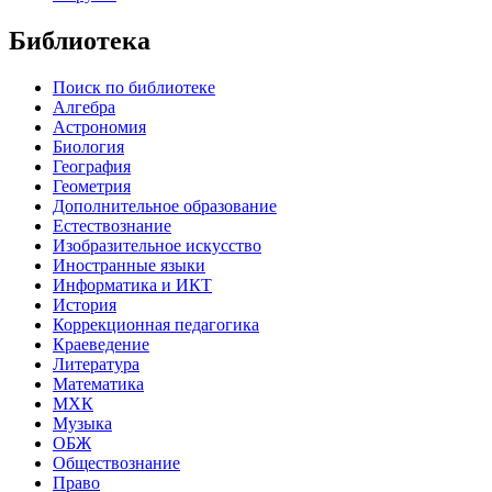
Библиотека
Поиск по библиотеке
Алгебра
Астрономия
Биология
География
Геометрия
Дополнительное образование
Естествознание
Изобразительное искусство
Иностранные языки
Информатика и ИКТ
История
Коррекционная педагогика
Краеведение
Литература
Математика
МХК
Музыка
ОБЖ
Обществознание
Право