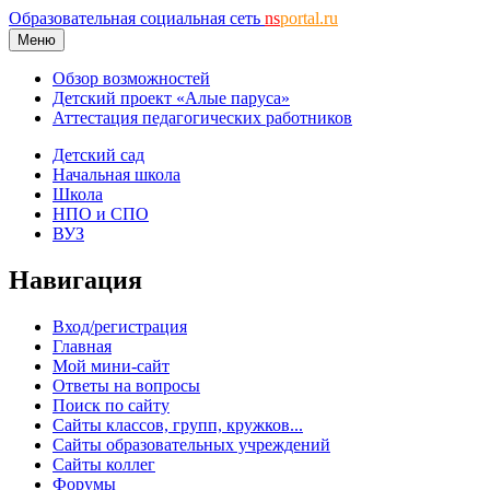
Образовательная социальная сеть
ns
portal.ru
Меню
Обзор возможностей
Детский проект «Алые паруса»
Аттестация педагогических работников
Детский сад
Начальная школа
Школа
НПО и СПО
ВУЗ
Навигация
Вход/регистрация
Главная
Мой мини-сайт
Ответы на вопросы
Поиск по сайту
Сайты классов, групп, кружков...
Сайты образовательных учреждений
Сайты коллег
Форумы