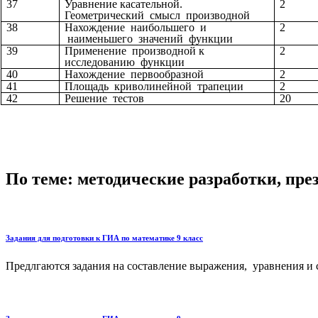
37
Уравнение касательной.
2
Геометрический смысл производной
38
Нахождение наибольшего и
2
наименьшего значений функции
39
Применение производной к
2
исследованию функции
40
Нахождение первообразной
2
41
Площадь криволинейной трапеции
2
42
Решение тестов
20
По теме: методические разработки, пр
Задания для подготовки к ГИА по математике 9 класс
Предлгаются задания на составление выражения, уравнения и 