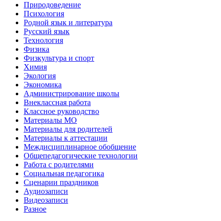
Природоведение
Психология
Родной язык и литература
Русский язык
Технология
Физика
Физкультура и спорт
Химия
Экология
Экономика
Администрирование школы
Внеклассная работа
Классное руководство
Материалы МО
Материалы для родителей
Материалы к аттестации
Междисциплинарное обобщение
Общепедагогические технологии
Работа с родителями
Социальная педагогика
Сценарии праздников
Аудиозаписи
Видеозаписи
Разное