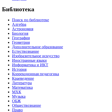
Библиотека
Поиск по библиотеке
Алгебра
Астрономия
Биология
География
Геометрия
Дополнительное образование
Естествознание
Изобразительное искусство
Иностранные языки
Информатика и ИКТ
История
Коррекционная педагогика
Краеведение
Литература
Математика
МХК
Музыка
ОБЖ
Обществознание
Право