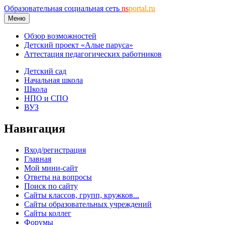
Образовательная социальная сеть
ns
portal.ru
Меню
Обзор возможностей
Детский проект «Алые паруса»
Аттестация педагогических работников
Детский сад
Начальная школа
Школа
НПО и СПО
ВУЗ
Навигация
Вход/регистрация
Главная
Мой мини-сайт
Ответы на вопросы
Поиск по сайту
Сайты классов, групп, кружков...
Сайты образовательных учреждений
Сайты коллег
Форумы