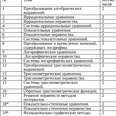
часов
1
Преобразование алгебраических
2
выражений.
2
Иррациональные уравнения.
2
3
Иррациональные неравенства.
2
4
Системы иррациональных уравнений.
2
5
Показательные уравнения.
2
6
Показательные неравенства.
2
7
Системы показательных уравнений.
2
8
Преобразование и вычисление значений,
2
содержащих логарифмы.
9
Логарифмические уравнения.
2
10
.Логарифмические неравенства.
2
11
Системы логарифмических уравнений.
2
12
Преобразование тригонометрических
2
выражений.
13
Тригонометрические уравнения.
2
14
Тригонометрические неравенства.
2
15
Системы тригонометрических
2
уравнений.
16
Обратные тригонометрические функции.
2
17
Решение неравенств методом
2
интервалов.
18*
Показательно-степенные уравнения.
2
Показательно-степенные неравенства
2
19*
Функционально графические методы
2