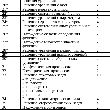
решения уравнений.
20*
Решение уравнений с mod
2
21*
Решение неравенств с mod
2
22*
Решение систем уравнений с mod
2
23*
Решение уравнений с параметром
8
24*
Решение неравенств с параметром
4
25*
Решение систем линейных уравнений с
2
параметром
26*
Нахождение области определения
2
функции
27*
Нахождение множества значений
2
функции
28*
Решение уравнений в целых числах
2
29*
Решение уравнений высших степеней
30*
Решение систем алгебраических
2
уравнений
31
Арифметическая прогрессия
2
32
Геометрическая прогрессия
2
33
Решение текстовых задач
10
- на движение
- на работу
- на проценты
- на сплавы, концентрацию
- на числа
34
Решение планиметрических задач
4
35
Решение стереометрических задач
4
36
Нахождение производной
2