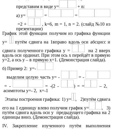
представим в виде y=
+ n:
а) y=
=
=
=2 +
, k=6, m = 1, n = 2. (слайд №10 из
презентации)
График этой функции получим из графика функции
y=
путём сдвига на 1вправо вдоль оси абсцисс и
сдвига полученного графика y =
на 2 вверх
вдоль оси ординат. При этом ось x перейдёт в прямую
y=2, а ось y – в прямую x=1. (Демонстрация слайда).
б) Пример 2: y=-
выделим целую часть y= -
= -
= -
= -(2 -
) = =
– 2,
асимптоты y=- 2, x=-1
Этапы построения графика: 1) y=
, 2)путём сдвига
его на 1 единицу влево получим график y=
, 3)
путём сдвига вдоль оси y предыдущего графика на 2
единицы вниз. (Демонстрация слайда).
IV. Закрепление изученного путём выполнения