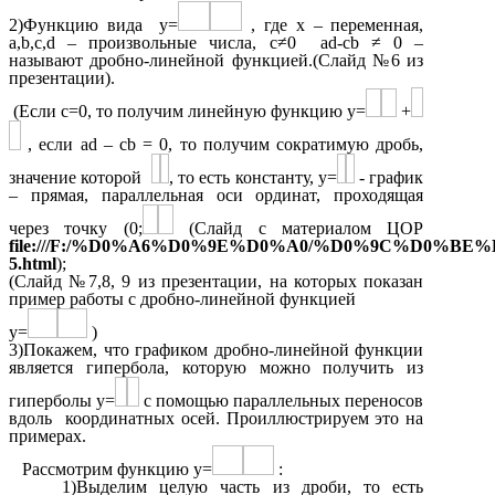
2)Функцию вида y=
, где x – переменная,
a,b,c,d – произвольные числа, c≠0 ad-cb ≠ 0 –
называют дробно-линейной функцией.(Слайд №6 из
презентации).
(Если c=0, то получим линейную функцию y=
+
, если ad – cb = 0, то получим сократимую дробь,
значение которой
, то есть константу, y=
- график
– прямая, параллельная оси ординат, проходящая
через точку (0;
(Слайд с материалом ЦОР
file:///F:/%D0%A6%D0%9E%D0%A0/%D0%9C%D0%
5.html
);
(Слайд №7,8, 9 из презентации, на которых показан
пример работы с дробно-линейной функцией
y=
)
3)Покажем, что графиком дробно-линейной функции
является гипербола, которую можно получить из
гиперболы y=
с помощью параллельных переносов
вдоль координатных осей. Проиллюстрируем это на
примерах.
Рассмотрим функцию y=
:
1)Выделим целую часть из дроби, то есть