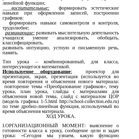
линейной функции;
воспитательные:
формировать эстетические
навыки при оформлении записей, построении
графиков:
формировать навыки самоконтроля и контроля,
трудолюбие;
развивающие:
развивать мыслительную деятельность
учащихся: умение анализировать, обобщать,
классифицировать,
развивать интуицию, устную и письменную речь,
память.
Тип урока – комбинированный, для класса,
интересующегося математикой.
Используемое оборудование
:
проектор для
презентации, экран, презентация (используется во
время повторения и объяснения нового материала:
повторение темы «Преобразование графиков», тему
урока, план урока, слайды с материалами для
объяснения новой темы, слайд с материалом ЦОР
(модель графика 1-5.html http://school-collection.edu.ru)
по теме дробно-линейная функция, используемый во
время объяснения материала.
ХОД УРОКА.
I.ОРГАНИЗАЦИОННЫЙ МОМЕНТ: выяснение о
готовности класса к уроку, сообщение цели и задач
урока: «Сегодня мы узнаем, какую функцию