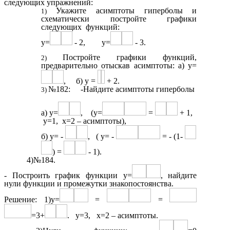
следующих упражнений:
Укажите асимптоты гиперболы и
схематически постройте графики
следующих функций:
y=
- 2, y=
- 3.
Постройте графики функций,
предварительно отыскав асимптоты: а) y=
, б) y =
+ 2.
№182: -Найдите асимптоты гиперболы
а) y=
, (y=
=
+ 1,
y=1, x=2 – асимптоты),
б) y= -
, ( y= -
= - (1-
) =
- 1).
4)№184.
- Построить график функции y=
, найдите
нули функции и промежутки знакопостоянства.
Решение: 1)y=
=
=
=3+
. y=3, x=2 – асимптоты.