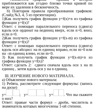
приближаются как угодно близко точки кривой по
мере их удаления в бесконечность.
б) Повторим правила преобразования графиков:
(Слайд №3, 4, 5 из презентации).
1)Как получить график функции y=f(x)+n из графика
функции y=f(x)?
Ответ: с помощью параллельного переноса (сдвига)
вдоль оси ординат на nединиц вверх, если n>0, вниз,
если n<0.
2)Как получить график функции y=f(x-m) из графика
функции y=f(x)?
Ответ: с помощью параллельного переноса (сдвига)
вдоль оси абсцисс на m единиц вправо, если m>0 или
на –m единиц влево, если m<0.
3) Как получить график функции y=f(x-m)+n из
графика функции y=f(x)?
Ответ: сделать 2: сдвига сначала вдоль оси x на m
единиц , затем вдоль оси y на n единиц.
III. ИЗУЧЕНИЕ НОВОГО МАТЕРИАЛА.
а) Объяснение нового материала:
1) Ребята, рассмотрите следующие формулы: (запись
на доске)
y=
; y=
; y=
. Что вы скажите
о них?
Ответ: правые части формул – дроби, числитель и
знаменатель которых многочлены 1-ой степени.