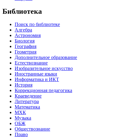
Библиотека
Поиск по библиотеке
Алгебра
Астрономия
Биология
География
Геометрия
Дополнительное образование
Естествознание
Изобразительное искусство
Иностранные языки
Информатика и ИКТ
История
Коррекционная педагогика
Краеведение
Литература
Математика
МХК
Музыка
ОБЖ
Обществознание
Право