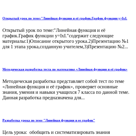
Открытый урок по теме:"Линейная функция и её график.График функции у=IхI.
Открытый урок по теме:"Линейная функция и её
график.График функции у=IхI."содержит следующие
материалы:1)Описание открытого урока.2)Презентацию №1
для 1 этапа урока,созданную учителем,3)Презентацию №2...
Методическая разработка теста по математике «Линейная функция и её график»
Методическая разработка представляет собой тест по теме
«Линейная функция и её график», проверяет основные
знания, умения и навыки учащихся 7 класса по данной теме.
Данная разработка предназначена для...
Разработка урока по теме "Линейная функция и ее график"
Цель урока: обобщить и систематизировать знания