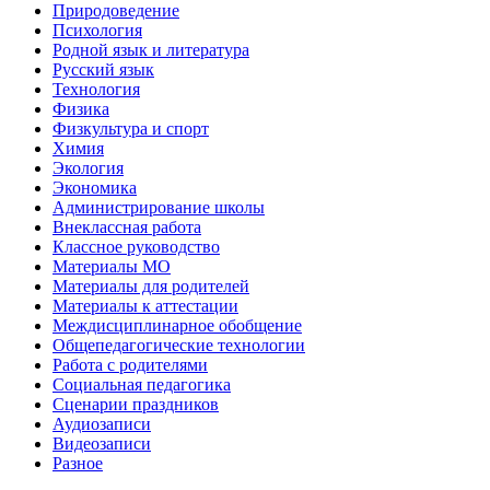
Природоведение
Психология
Родной язык и литература
Русский язык
Технология
Физика
Физкультура и спорт
Химия
Экология
Экономика
Администрирование школы
Внеклассная работа
Классное руководство
Материалы МО
Материалы для родителей
Материалы к аттестации
Междисциплинарное обобщение
Общепедагогические технологии
Работа с родителями
Социальная педагогика
Сценарии праздников
Аудиозаписи
Видеозаписи
Разное