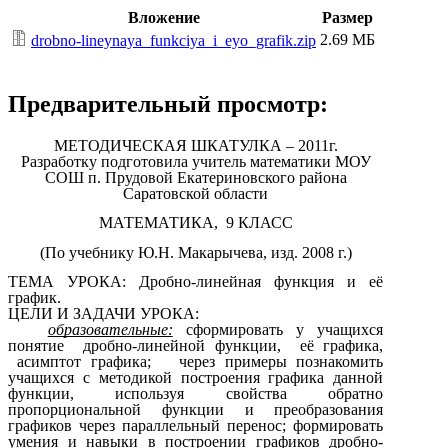
Вложение
Размер
2.69 МБ
drobno-lineynaya_funkciya_i_eyo_grafik.zip
Предварительный просмотр:
МЕТОДИЧЕСКАЯ ШКАТУЛКА – 2011г.
Разработку подготовила учитель математики МОУ
СОШ п. Прудовой Екатериновского района
Саратовской области
МАТЕМАТИКА, 9 КЛАСС
(По учебнику Ю.Н. Макарычева, изд. 2008 г.)
ТЕМА УРОКА: Дробно-линейная функция и её
график.
ЦЕЛИ И ЗАДАЧИ УРОКА:
образовательные:
сформировать у учащихся
понятие дробно-линейной функции, её графика,
асимптот графика; через примеры познакомить
учащихся с методикой построения графика данной
функции, используя свойства обратно
пропорциональной функции и преобразования
графиков через параллельный перенос; формировать
умения и навыки в построении графиков дробно-