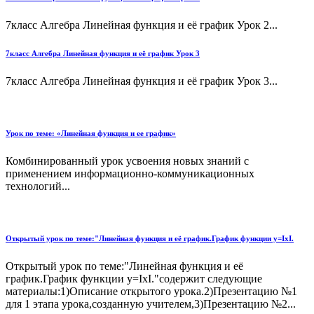
7класс Алгебра Линейная функция и её график Урок 2...
7класс Алгебра Линейная функция и её график Урок 3
7класс Алгебра Линейная функция и её график Урок 3...
Урок по теме: «Линейная функция и ее график»
Комбинированный урок усвоения новых знаний с
применением информационно-коммуникационных
технологий...
Открытый урок по теме:"Линейная функция и её график.График функции у=IхI.
Открытый урок по теме:"Линейная функция и её
график.График функции у=IхI."содержит следующие
материалы:1)Описание открытого урока.2)Презентацию №1
для 1 этапа урока,созданную учителем,3)Презентацию №2...