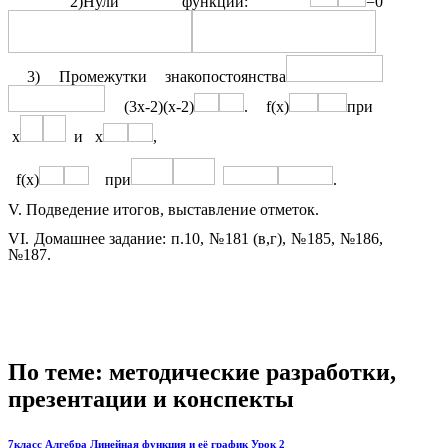
2)Нули функции:
=0
3) Промежутки знакопостоянства
(3x-2)(x-2)
. f(x)
при
x
и x
,
f(x)
при
.
V. Подведение итогов, выставление отметок.
VI. Домашнее задание: п.10, №181 (в,г), №185, №186,
№187.
По теме: методические разработки,
презентации и конспекты
7класс Алгебра Линейная функция и её график Урок 2