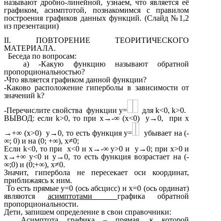
называют дробно-линейной, узнаем, что является её
графиком, асимптотой, познакомимся с правилом
построения графиков данных функций. (Слайд №1,2
из презентации)
II. ПОВТОРЕНИЕ ТЕОРИТИЧЕСКОГО
МАТЕРИАЛА.
Беседа по вопросам:
а) -Какую функцию называют обратной
пропорциональностью?
-Что является графиком данной функции?
-Каково расположение гиперболы в зависимости от
значений k?
-Перечислите свойства функции y=
для k<0, k>0.
ВЫВОД: если k>0, то при x→-∞ (x<0) y→0, при x
→+∞ (x>0) y→0, то есть функция y=
убывает на (-
∞; 0) и на (0; +∞), x≠0;
Если k<0, то при x<0 и x→-∞ y>0 и y→0; при x>0 и
x→+∞ y<0 и y→0, то есть функция возрастает на (-
∞;0) и (0;+∞), x≠0.
Значит, гипербола не пересекает оси координат,
приближаясь к ним.
То есть прямые y=0 (ось абсцисс) и x=0 (ось ординат)
являются
асимптотами
графика обратной
пропорциональности.
Дети, запишем определение в свои справочники:
Асимптота графика – прямая, к которой