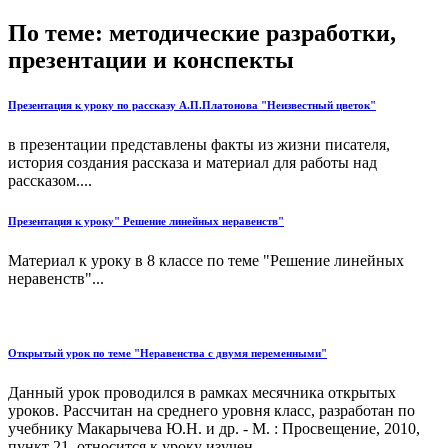
По теме: методические разработки,
презентации и конспекты
Презентация к уроку по рассказу А.П.Платонова "Неизвестный цветок"
в презентации представлены факты из жизни писателя,
история создания рассказа и материал для работы над
рассказом....
Презентация к уроку" Решение линейных неравенств"
Материал к уроку в 8 классе по теме "Решение линейных
неравенств"...
Открытый урок по теме "Неравенства с двумя переменными"
Данный урок проводился в рамках месячника открытых
уроков. Рассчитан на среднего уровня класс, разработан по
учебнику Макарычева Ю.Н. и др. - М. : Просвещение, 2010,
пункт 21, относится к уроку изучен...