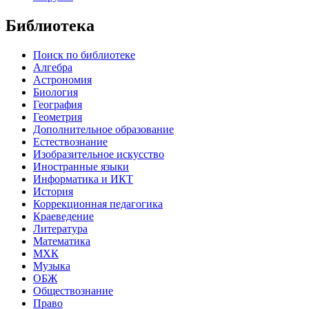
Библиотека
Поиск по библиотеке
Алгебра
Астрономия
Биология
География
Геометрия
Дополнительное образование
Естествознание
Изобразительное искусство
Иностранные языки
Информатика и ИКТ
История
Коррекционная педагогика
Краеведение
Литература
Математика
МХК
Музыка
ОБЖ
Обществознание
Право