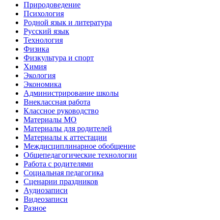
Природоведение
Психология
Родной язык и литература
Русский язык
Технология
Физика
Физкультура и спорт
Химия
Экология
Экономика
Администрирование школы
Внеклассная работа
Классное руководство
Материалы МО
Материалы для родителей
Материалы к аттестации
Междисциплинарное обобщение
Общепедагогические технологии
Работа с родителями
Социальная педагогика
Сценарии праздников
Аудиозаписи
Видеозаписи
Разное