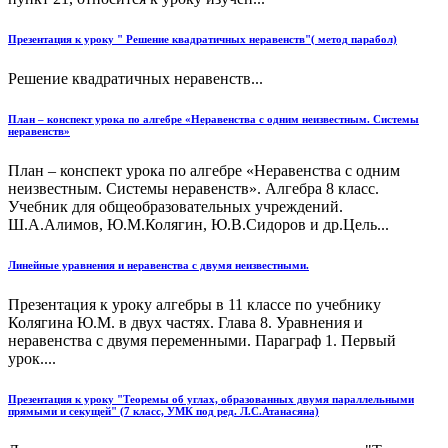
Презентация к уроку " Решение квадратичных неравенств"( метод парабол)
Решение квадратичных неравенств...
План – конспект урока по алгебре «Неравенства с одним неизвестным. Системы
неравенств»
План – конспект урока по алгебре «Неравенства с одним
неизвестным. Системы неравенств». Алгебра 8 класс.
Учебник для общеобразовательных учреждений.
Ш.А.Алимов, Ю.М.Колягин, Ю.В.Сидоров и др.Цель...
Линейные уравнения и неравенства с двумя неизвестными.
Презентация к уроку алгебры в 11 классе по учебнику
Колягина Ю.М. в двух частях. Глава 8. Уравнения и
неравенства с двумя переменными. Параграф 1. Первый
урок....
Презентация к уроку "Теоремы об углах, образованных двумя параллельными
прямыми и секущей" (7 класс, УМК под ред. Л.С.Атанасяна)